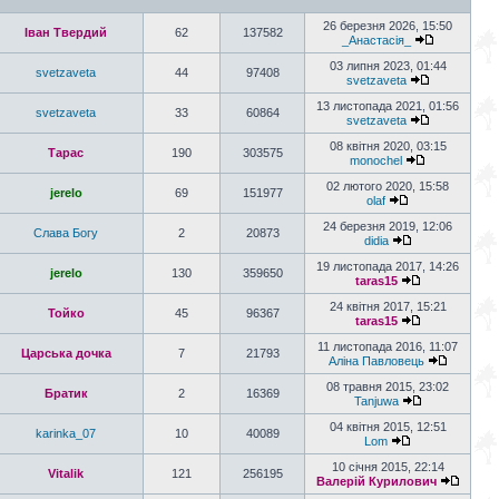
26 березня 2026, 15:50
Іван Твердий
62
137582
_Анастасія_
03 липня 2023, 01:44
svetzaveta
44
97408
svetzaveta
13 листопада 2021, 01:56
svetzaveta
33
60864
svetzaveta
08 квітня 2020, 03:15
Тарас
190
303575
monochel
02 лютого 2020, 15:58
jerelo
69
151977
olaf
24 березня 2019, 12:06
Слава Богу
2
20873
didia
19 листопада 2017, 14:26
jerelo
130
359650
taras15
24 квітня 2017, 15:21
Тойко
45
96367
taras15
11 листопада 2016, 11:07
Царська дочка
7
21793
Аліна Павловець
08 травня 2015, 23:02
Братик
2
16369
Tanjuwa
04 квітня 2015, 12:51
karinka_07
10
40089
Lom
10 січня 2015, 22:14
Vitalik
121
256195
Валерій Курилович