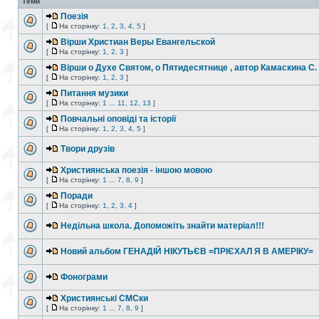
Теми
Поезія
[
На сторінку:
1
,
2
,
3
,
4
,
5
]
Вiрши Христиан Веры Евангельской
[
На сторінку:
1
,
2
,
3
]
Вiрши о Духе Святом, о Пятидесятнице , автор Камаскина С.
[
На сторінку:
1
,
2
,
3
]
Питання музики
[
На сторінку:
1
...
11
,
12
,
13
]
Повчальні оповіді та історії
[
На сторінку:
1
,
2
,
3
,
4
,
5
]
Твори друзів
Християнська поезія - іншою мовою
[
На сторінку:
1
...
7
,
8
,
9
]
Поради
[
На сторінку:
1
,
2
,
3
,
4
]
Недільна школа. Допоможіть знайти матеріал!!!
Новий альбом ГЕНАДІЙ НІКУТЬЄВ =ПРІЄХАЛ Я В АМЕРІКУ=
Фонограми
Християнські СМСки
[
На сторінку:
1
...
7
,
8
,
9
]