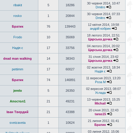
30 червня 2014, 10:47
ribakit
5
18286
Dmitro
30 червня 2014, 07:33
rosko
1
20844
Dmitro
12 квітня 2014, 19:58
Братик
76
139443
андрій кобрин
18 лютого 2014, 22:51
Frodo
10
35069
Царська дочка
04 лютого 2014, 20:02
Надія є
17
33756
Царська дочка
31 січня 2014, 23:42
dead man walking
14
38343
Царська дочка
02 жовтня 2013, 18:34
pettimm
17
60027
Надія є
11 вересня 2013, 13:20
Братик
74
146891
Роза М
02 вересня 2013, 08:07
jerelo
5
26350
Услада
13 червня 2013, 15:25
Апостол1
21
49231
Michail
20 січня 2013, 22:43
Іван Твердий
21
43388
taras15
21 липня 2012, 01:41
svetzaveta
1
10624
Братик
03 липня 2012, 15:06