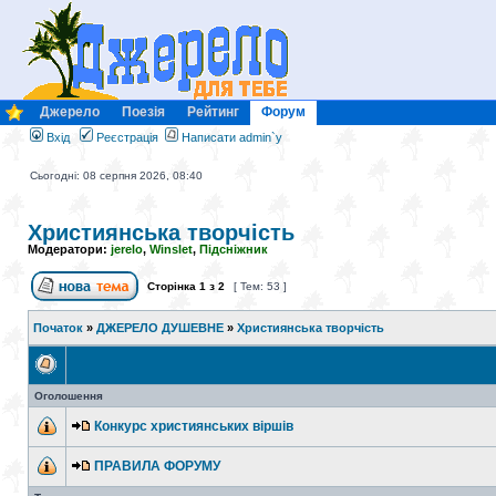
Джерело
Поезія
Рейтинг
Форум
Вхід
Реєстрація
Написати admin`у
Сьогодні: 08 серпня 2026, 08:40
Християнська творчість
Модератори:
jerelo
,
Winslet
,
Підсніжник
Сторінка
1
з
2
[ Тем: 53 ]
Початок
»
ДЖЕРЕЛО ДУШЕВНЕ
»
Християнська творчість
Оголошення
Конкурс християнських віршів
ПРАВИЛА ФОРУМУ