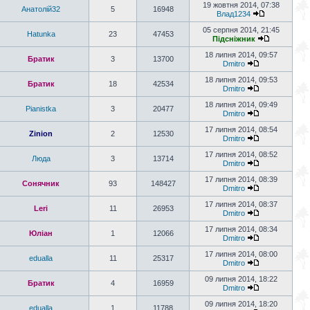
19 жовтня 2014, 07:38
Анатолій32
5
16948
Влад1234
05 серпня 2014, 21:45
Hatunka
23
47453
Підсніжник
18 липня 2014, 09:57
Братик
3
13700
Dmitro
18 липня 2014, 09:53
Братик
18
42534
Dmitro
18 липня 2014, 09:49
Pianistka
3
20477
Dmitro
17 липня 2014, 08:54
Zinion
2
12530
Dmitro
17 липня 2014, 08:52
Люда
3
13714
Dmitro
17 липня 2014, 08:39
Сонячник
93
148427
Dmitro
17 липня 2014, 08:37
Leri
11
26953
Dmitro
17 липня 2014, 08:34
Юліан
1
12066
Dmitro
17 липня 2014, 08:00
edualla
11
25317
Dmitro
09 липня 2014, 18:22
Братик
4
16959
Dmitro
09 липня 2014, 18:20
edualla
1
11788