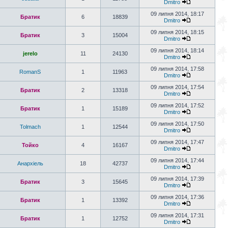
Dmitro
09 липня 2014, 18:17
Братик
6
18839
Dmitro
09 липня 2014, 18:15
Братик
3
15004
Dmitro
09 липня 2014, 18:14
jerelo
11
24130
Dmitro
09 липня 2014, 17:58
RomanS
1
11963
Dmitro
09 липня 2014, 17:54
Братик
2
13318
Dmitro
09 липня 2014, 17:52
Братик
1
15189
Dmitro
09 липня 2014, 17:50
Tolmach
1
12544
Dmitro
09 липня 2014, 17:47
Тойко
4
16167
Dmitro
09 липня 2014, 17:44
Анархіель
18
42737
Dmitro
09 липня 2014, 17:39
Братик
3
15645
Dmitro
09 липня 2014, 17:36
Братик
1
13392
Dmitro
09 липня 2014, 17:31
Братик
1
12752
Dmitro