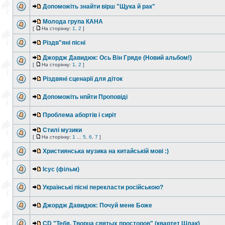
Допоможіть знайти вірш "Щука й рак"
Молода група КАНА
[
На сторінку:
1
,
2
]
Різдв"яні пісні
Джордж Давидюк: Ось Він Гряде (Новий альбом!)
[
На сторінку:
1
,
2
]
Різдвяні сценарії для діток
Допоможіть нпйти Проповіді
Проблема абортів і сиріт
Стилі музики
[
На сторінку:
1
...
5
,
6
,
7
]
Християнська музика на китайській мові :)
Ісус (фільм)
Українські пісні перекласти російською?
Джордж Давидюк: Почуй мене Боже
CD "Тебя, Творца святых просторов" (квартет Шлак)