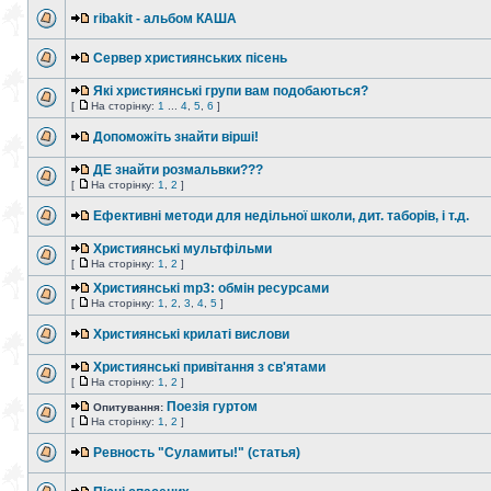
ribakit - альбом КАША
Сервер християнських пісень
Які християнські групи вам подобаються?
[
На сторінку:
1
...
4
,
5
,
6
]
Допоможіть знайти вірші!
ДЕ знайти розмальвки???
[
На сторінку:
1
,
2
]
Ефективні методи для недільної школи, дит. таборів, і т.д.
Християнські мультфільми
[
На сторінку:
1
,
2
]
Християнські mp3: обмін ресурсами
[
На сторінку:
1
,
2
,
3
,
4
,
5
]
Християнські крилаті вислови
Християнські привітання з св'ятами
[
На сторінку:
1
,
2
]
Поезія гуртом
Опитування:
[
На сторінку:
1
,
2
]
Ревность "Суламиты!" (статья)