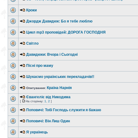
Кроки
Джордж Давидюк: Бо я тебе люблю
Цикл mp3 проповідей: ДОРОГА ГОСПОДНЯ
Світло
Давидюки: Вчора і Сьогодні
Пісні про маму
Шукаємо українських перекладачів!!
Країна Нарнія
Опитування:
Євангеліє від Никодима
[
На сторінку:
1
,
2
]
Поповичі: Тобі Господь служити я бажаю
Поповичі: Він Лиш Один
Я українець