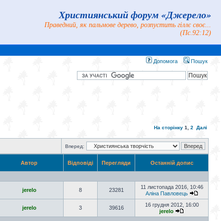
Християнський форум «Джерело»
Праведний, як пальмове дерево, розпустить гіллє своє...
(Пс.92:12)
Допомога
Пошук
На сторінку
1
,
2
Далі
Вперед:
Автор
Відповіді
Перегляди
Останній допис
11 листопада 2016, 10:46
jerelo
8
23281
Аліна Павловець
16 грудня 2012, 16:00
jerelo
3
39616
jerelo