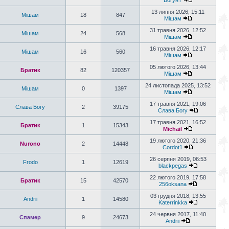
БогунТ
13 липня 2026, 15:11
Мішам
18
847
Мішам
31 травня 2026, 12:52
Мішам
24
568
Мішам
16 травня 2026, 12:17
Мішам
16
560
Мішам
05 лютого 2026, 13:44
Братик
82
120357
Мішам
24 листопада 2025, 13:52
Мішам
0
1397
Мішам
17 травня 2021, 19:06
Слава Богу
2
39175
Слава Богу
17 травня 2021, 16:52
Братик
1
15343
Michail
19 лютого 2020, 21:36
Nurono
2
14448
Cordot1
26 серпня 2019, 06:53
Frodo
1
12619
blackpegas
22 лютого 2019, 17:58
Братик
15
42570
256oksana
03 грудня 2018, 13:55
Andrii
1
14580
Katerrinkka
24 червня 2017, 11:40
Спамер
9
24673
Andrii