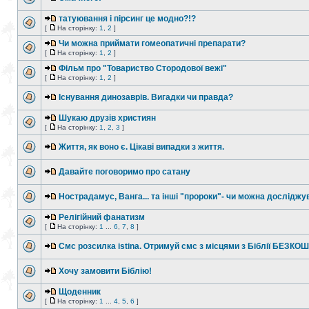
татуювання і пірсинг це модно?!?
[
На сторінку:
1
,
2
]
Чи можна приймати гомеопатичні препарати?
[
На сторінку:
1
,
2
]
Фільм про "Товариство Стородової вежі"
[
На сторінку:
1
,
2
]
Існування динозаврів. Вигадки чи правда?
Шукаю друзів християн
[
На сторінку:
1
,
2
,
3
]
Життя, як воно є. Цікаві випадки з життя.
Давайте поговоримо про сатану
Нострадамус, Ванга... та інші "пророки"- чи можна досліджу
Релігійний фанатизм
[
На сторінку:
1
...
6
,
7
,
8
]
Смс розсилка іstіnа. Отримуй смс з місцями з Біблії БЕЗКО
Хочу замовити Біблію!
Щоденник
[
На сторінку:
1
...
4
,
5
,
6
]