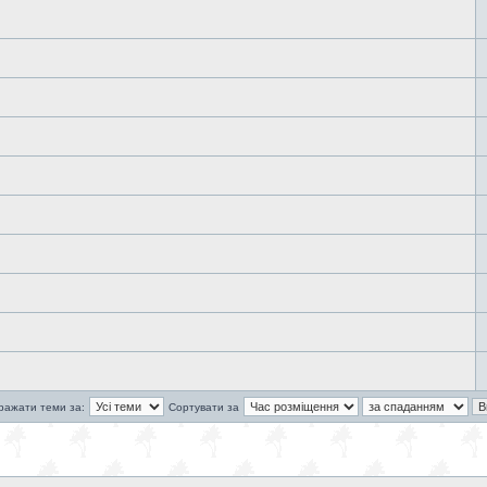
ражати теми за:
Сортувати за