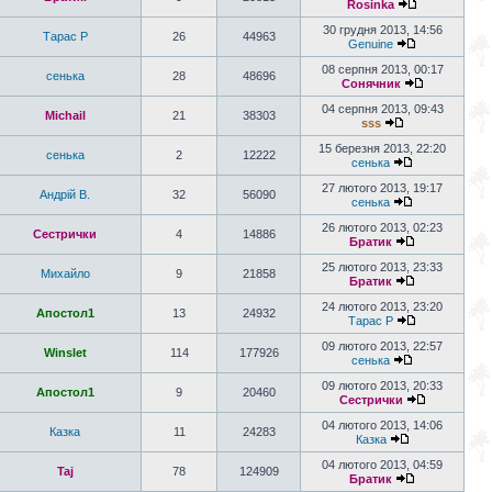
Rosinka
30 грудня 2013, 14:56
Тарас P
26
44963
Genuine
08 серпня 2013, 00:17
сенька
28
48696
Сонячник
04 серпня 2013, 09:43
Michail
21
38303
sss
15 березня 2013, 22:20
сенька
2
12222
сенька
27 лютого 2013, 19:17
Андрій В.
32
56090
сенька
26 лютого 2013, 02:23
Сестрички
4
14886
Братик
25 лютого 2013, 23:33
Михайло
9
21858
Братик
24 лютого 2013, 23:20
Апостол1
13
24932
Тарас P
09 лютого 2013, 22:57
Winslet
114
177926
сенька
09 лютого 2013, 20:33
Апостол1
9
20460
Сестрички
04 лютого 2013, 14:06
Казка
11
24283
Казка
04 лютого 2013, 04:59
Taj
78
124909
Братик