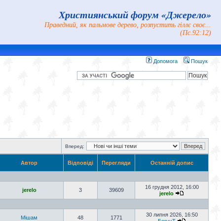
Християнський форум «Джерело»
Праведний, як пальмове дерево, розпустить гіллє своє...
(Пс.92:12)
Допомога
Пошук
Вперед:
Автор
Відповіді
Перегляди
Останній допис
16 грудня 2012, 16:00
jerelo
3
39609
jerelo
30 липня 2026, 16:50
Мішам
48
1771