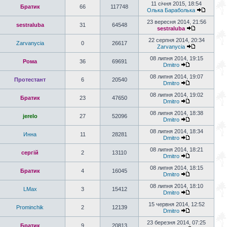
11 січня 2015, 18:54
Братик
66
117748
Олька Бараболька
23 вересня 2014, 21:56
sestraluba
31
64548
sestraluba
22 серпня 2014, 20:34
Zarvanycia
0
26617
Zarvanycia
08 липня 2014, 19:15
Рома
36
69691
Dmitro
08 липня 2014, 19:07
Протестант
6
20540
Dmitro
08 липня 2014, 19:02
Братик
23
47650
Dmitro
08 липня 2014, 18:38
jerelo
27
52096
Dmitro
08 липня 2014, 18:34
Инна
11
28281
Dmitro
08 липня 2014, 18:21
сергій
2
13110
Dmitro
08 липня 2014, 18:15
Братик
4
16045
Dmitro
08 липня 2014, 18:10
LMax
3
15412
Dmitro
15 червня 2014, 12:52
Prominchik
2
12139
Dmitro
23 березня 2014, 07:25
Братик
9
20813