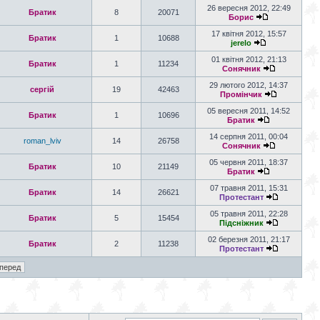
26 вересня 2012, 22:49
Братик
8
20071
Борис
17 квітня 2012, 15:57
Братик
1
10688
jerelo
01 квітня 2012, 21:13
Братик
1
11234
Сонячник
29 лютого 2012, 14:37
сергій
19
42463
Промінчик
05 вересня 2011, 14:52
Братик
1
10696
Братик
14 серпня 2011, 00:04
roman_lviv
14
26758
Сонячник
05 червня 2011, 18:37
Братик
10
21149
Братик
07 травня 2011, 15:31
Братик
14
26621
Протестант
05 травня 2011, 22:28
Братик
5
15454
Підсніжник
02 березня 2011, 21:17
Братик
2
11238
Протестант