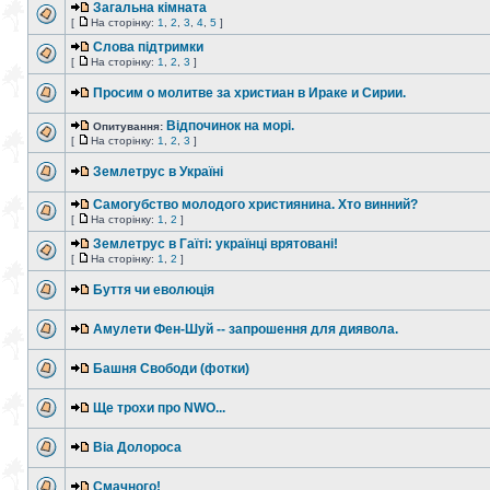
Загальна кімната
[
На сторінку:
1
,
2
,
3
,
4
,
5
]
Слова підтримки
[
На сторінку:
1
,
2
,
3
]
Просим о молитве за христиан в Ираке и Сирии.
Відпочинок на морі.
Опитування:
[
На сторінку:
1
,
2
,
3
]
Землетрус в Україні
Самогубство молодого християнина. Хто винний?
[
На сторінку:
1
,
2
]
Землетрус в Гаїті: українці врятовані!
[
На сторінку:
1
,
2
]
Буття чи еволюція
Амулети Фен-Шуй -- запрошення для диявола.
Башня Свободи (фотки)
Ще трохи про NWO...
Віа Долороса
Смачного!