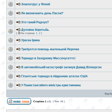
Землетрус у Японії
Як визначають день Пасхи?
Хто такий Радчук?
Духовна боротьба.
[
На сторінку:
1
,
2
]
Ураган Ірина
Требуется помощь маленькой Лерочке
Торнадо в Західному Массачусеттсі
В автомобільній катастрофі загинув Давид Вілкерсон
Гігантське торнадо в південних штатах США
У Пакистані вбито міністра-християнина
Відоб
Сторінка
1
з
1
[ Тем: 48 ]