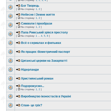
[
На сторінку:
1
,
2
,
3
,
4
]
Бог Творець
[
На сторінку:
1
,
2
]
Небесне і Земне життя
[
На сторінку:
1
,
2
]
Символи і прообрази
[
На сторінку:
1
,
2
]
Папа Римський зрікся престолу
[
На сторінку:
1
...
4
,
5
,
6
]
Всё о сериалах и фильмах
Як працює біометричний паспорт
Циганські церкви на Закарпатті
Нідерланди
Християнський роман
Подорожуємо...
[
На сторінку:
1
,
2
]
Виробництво іконостасів в Україні
Спам- це гріх?