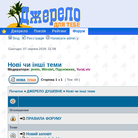
Джерело
Поезія
Рейтинг
Форум
Вхід
Реєстрація
Написати admin`у
Сьогодні: 07 серпня 2026, 11:58
Нові чи інші теми
Модератори:
jerelo
,
Winslet
,
Підсніжник
,
YuraLviv
Сторінка
1
з
1
[ Тем: 48 ]
Початок
»
ДЖЕРЕЛО ДУШЕВНЕ
»
Нові чи інші теми
Оголошення
ПРАВИЛА ФОРУМУ
Теми
Новий заповіт