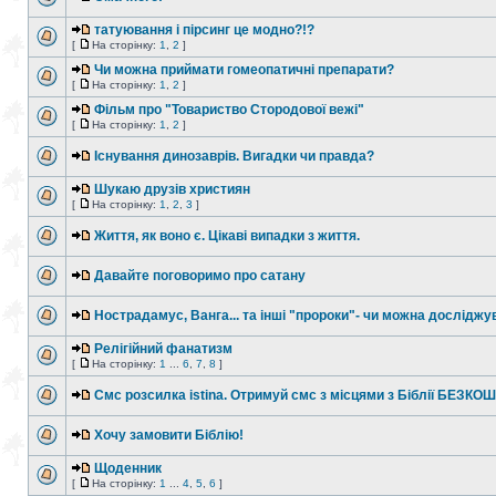
татуювання і пірсинг це модно?!?
[
На сторінку:
1
,
2
]
Чи можна приймати гомеопатичні препарати?
[
На сторінку:
1
,
2
]
Фільм про "Товариство Стородової вежі"
[
На сторінку:
1
,
2
]
Існування динозаврів. Вигадки чи правда?
Шукаю друзів християн
[
На сторінку:
1
,
2
,
3
]
Життя, як воно є. Цікаві випадки з життя.
Давайте поговоримо про сатану
Нострадамус, Ванга... та інші "пророки"- чи можна досліджу
Релігійний фанатизм
[
На сторінку:
1
...
6
,
7
,
8
]
Смс розсилка іstіnа. Отримуй смс з місцями з Біблії БЕЗКО
Хочу замовити Біблію!
Щоденник
[
На сторінку:
1
...
4
,
5
,
6
]