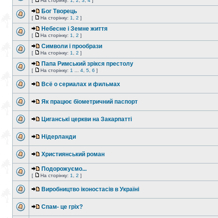
[
На сторінку:
1
,
2
,
3
,
4
]
Бог Творець
[
На сторінку:
1
,
2
]
Небесне і Земне життя
[
На сторінку:
1
,
2
]
Символи і прообрази
[
На сторінку:
1
,
2
]
Папа Римський зрікся престолу
[
На сторінку:
1
...
4
,
5
,
6
]
Всё о сериалах и фильмах
Як працює біометричний паспорт
Циганські церкви на Закарпатті
Нідерланди
Християнський роман
Подорожуємо...
[
На сторінку:
1
,
2
]
Виробництво іконостасів в Україні
Спам- це гріх?