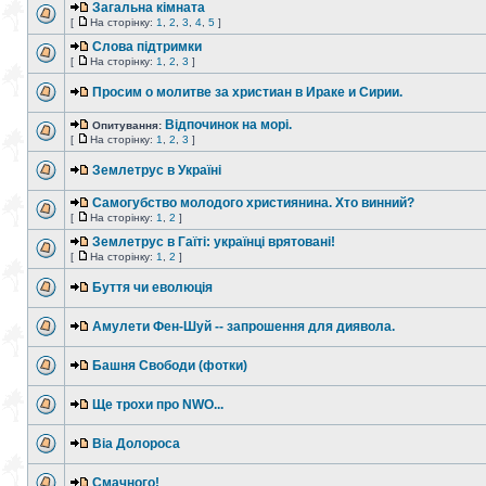
Загальна кімната
[
На сторінку:
1
,
2
,
3
,
4
,
5
]
Слова підтримки
[
На сторінку:
1
,
2
,
3
]
Просим о молитве за христиан в Ираке и Сирии.
Відпочинок на морі.
Опитування:
[
На сторінку:
1
,
2
,
3
]
Землетрус в Україні
Самогубство молодого християнина. Хто винний?
[
На сторінку:
1
,
2
]
Землетрус в Гаїті: українці врятовані!
[
На сторінку:
1
,
2
]
Буття чи еволюція
Амулети Фен-Шуй -- запрошення для диявола.
Башня Свободи (фотки)
Ще трохи про NWO...
Віа Долороса
Смачного!