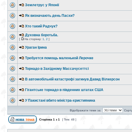
Землетрус у Японії
Як визначають день Пасхи?
Хто такий Радчук?
Духовна боротьба.
[
На сторінку:
1
,
2
]
Ураган Ірина
Требуется помощь маленькой Лерочке
Торнадо в Західному Массачусеттсі
В автомобільній катастрофі загинув Давид Вілкерсон
Гігантське торнадо в південних штатах США
У Пакистані вбито міністра-християнина
Відображати теми за:
Сорту
Сторінка
1
з
1
[ Тем: 48 ]