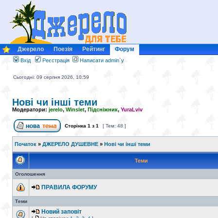
Джерело
Поезія
Рейтинг
Форум
Вхід
Реєстрація
Написати admin`у
Сьогодні: 09 серпня 2026, 10:59
Нові чи інші теми
Модератори:
jerelo
,
Winslet
,
Підсніжник
,
YuraLviv
Сторінка
1
з
1
[ Тем: 48 ]
Початок
»
ДЖЕРЕЛО ДУШЕВНЕ
»
Нові чи інші теми
Теми
Оголошення
ПРАВИЛА ФОРУМУ
Теми
Новий заповіт