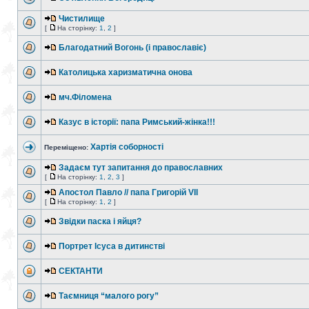
Чистилище
[
На сторінку:
1
,
2
]
Благодатний Вогонь (і православіє)
Католицька харизматична онова
мч.Філомена
Казус в історії: папа Римський-жінка!!!
Хартія соборності
Переміщено:
Задаєм тут запитання до православних
[
На сторінку:
1
,
2
,
3
]
Апостол Павло // папа Григорій VII
[
На сторінку:
1
,
2
]
Звідки паска і яйця?
Портрет Ісуса в дитинстві
СЕКТАНТИ
Таємниця “малого рогу”