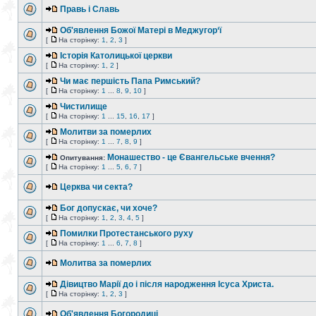
Правь і Славь
Об'явлення Божої Матері в Меджугор‘ї
[
На сторінку:
1
,
2
,
3
]
Історія Католицької церкви
[
На сторінку:
1
,
2
]
Чи має першість Папа Римський?
[
На сторінку:
1
...
8
,
9
,
10
]
Чистилище
[
На сторінку:
1
...
15
,
16
,
17
]
Молитви за померлих
[
На сторінку:
1
...
7
,
8
,
9
]
Монашество - це Євангельське вчення?
Опитування:
[
На сторінку:
1
...
5
,
6
,
7
]
Церква чи секта?
Бог допускає, чи хоче?
[
На сторінку:
1
,
2
,
3
,
4
,
5
]
Помилки Протестанського руху
[
На сторінку:
1
...
6
,
7
,
8
]
Молитва за померлих
Дівицтво Марії до і після народження Ісуса Христа.
[
На сторінку:
1
,
2
,
3
]
Об'явлення Богородиці