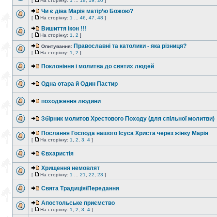
[
На сторінку:
1
...
18
,
19
,
20
]
Чи є діва Марія матір’ю Божою?
[
На сторінку:
1
...
46
,
47
,
48
]
Вишиття ікон !!!
[
На сторінку:
1
,
2
]
Православні та католики - яка різниця?
Опитування:
[
На сторінку:
1
,
2
]
Поклоніння і молитва до святих людей
Одна отара й Один Пастир
походження людини
Збірник молитов Хрестового Походу (для спільної молитви)
Послання Господа нашого Ісуса Христа через жінку Марія
[
На сторінку:
1
,
2
,
3
,
4
]
Євхаристія
Хрищення немовлят
[
На сторінку:
1
...
21
,
22
,
23
]
Свята Традиція/Передання
Апостольське приємство
[
На сторінку:
1
,
2
,
3
,
4
]