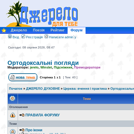
Джерело
Поезія
Рейтинг
Форум
Вхід
Реєстрація
Написати admin`у
Сьогодні: 08 серпня 2026, 08:47
Ортодоксальні погляди
Модератори:
jerelo
,
Winslet
,
Підсніжник
,
Премодератори
Сторінка
1
з
1
[ Тем: 40 ]
Початок
»
ДЖЕРЕЛО ДУХОВНЕ
»
Церква: вчення і практика
»
Ортодоксальн
Теми
Оголошення
ПРАВИЛА ФОРУМУ
Теми
Про ікони