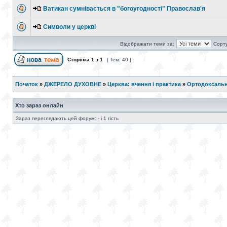
Ватикан сумнівається в "богоугодності" Православ'я
Символи у церкві
Відображати теми за:
Сорту
Сторінка
1
з
1
[ Тем: 40 ]
Початок
»
ДЖЕРЕЛО ДУХОВНЕ
»
Церква: вчення і практика
»
Ортодоксальн
Хто зараз онлайн
Зараз переглядають цей форум: - і 1 гість