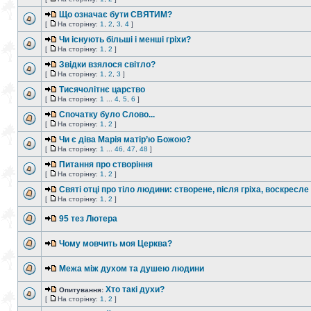
Що означає бути СВЯТИМ?
[
На сторінку:
1
,
2
,
3
,
4
]
Чи існують більші і менші гріхи?
[
На сторінку:
1
,
2
]
Звідки взялося світло?
[
На сторінку:
1
,
2
,
3
]
Тисячолітнє царство
[
На сторінку:
1
...
4
,
5
,
6
]
Спочатку було Слово...
[
На сторінку:
1
,
2
]
Чи є діва Марія матір’ю Божою?
[
На сторінку:
1
...
46
,
47
,
48
]
Питання про створіння
[
На сторінку:
1
,
2
]
Святі отці про тіло людини: створене, після гріха, воскресле
[
На сторінку:
1
,
2
]
95 тез Лютера
Чому мовчить моя Церква?
Межа між духом та душею людини
Хто такі духи?
Опитування:
[
На сторінку:
1
,
2
]