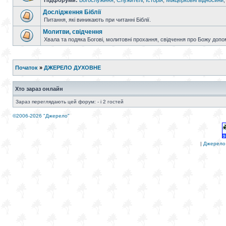
Підфоруми:
Богослужіння
,
Служителі
,
Історія
,
Міжцерковні відносини
Дослідження Біблії
Питання, які виникають при читанні Біблії.
Молитви, свідчення
Хвала та подяка Богові, молитовні прохання, свідчення про Божу допо
Початок
»
ДЖЕРЕЛО ДУХОВНЕ
Хто зараз онлайн
Зараз переглядають цей форум: - і 2 гостей
©2006-2026 "Джерело"
|
Джерело