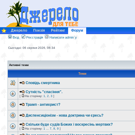
Джерело
Поезія
Рейтинг
Форум
Вхід
Реєстрація
Написати admin`у
Сьогодні: 06 серпня 2026, 06:34
Активні теми
Теми
Сповідь смертника
Сутність "спасіння".
[
На сторінку:
1
,
2
,
3
]
Трамп - антихрист?
Диспенсиціонізм - нова доктрина чи єресь?
Скільки буде судів Божих і воскресінь мертвих?
[
На сторінку:
1
...
7
,
8
,
9
]