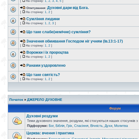
[
На сторінку:
1
,
2
,
3
,
4
,
5
]
Духовні дари від Бога.
Опитування:
[
На сторінку:
1
,
2
]
Сумління людини
[
На сторінку:
1
,
2
,
3
]
Що таке слабе(немічне) сумління?
Значення обмивання Господом ніг учням (Ів.13:1-17)
[
На сторінку:
1
,
2
]
Ворожки і їх пророцтва
[
На сторінку:
1
,
2
]
Ранами уздоровлено
Що таке святість?
[
На сторінку:
1
,
2
]
Початок
»
ДЖЕРЕЛО ДУХОВНЕ
Форум
Духовні роздуми
Теми духовного значення, роздуми, які стосуються наших стосунків з
Підфоруми:
Бог
,
Біблія
,
Гріх
,
Спасіння
,
Вічність
,
Духи
,
Молитва
Церква: вчення і практика