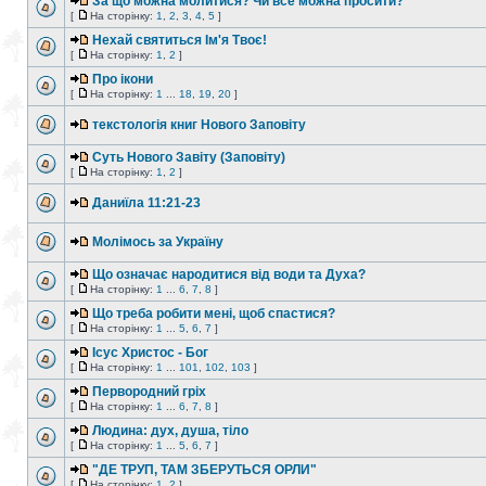
За що можна молитися? Чи все можна просити?
[
На сторінку:
1
,
2
,
3
,
4
,
5
]
Нехай святиться Ім'я Твоє!
[
На сторінку:
1
,
2
]
Про ікони
[
На сторінку:
1
...
18
,
19
,
20
]
текстологія книг Нового Заповіту
Суть Нового Завіту (Заповіту)
[
На сторінку:
1
,
2
]
Даниїла 11:21-23
Молімось за Україну
Що означає народитися від води та Духа?
[
На сторінку:
1
...
6
,
7
,
8
]
Що треба робити мені, щоб спастися?
[
На сторінку:
1
...
5
,
6
,
7
]
Ісус Христос - Бог
[
На сторінку:
1
...
101
,
102
,
103
]
Первородний гріх
[
На сторінку:
1
...
6
,
7
,
8
]
Людина: дух, душа, тіло
[
На сторінку:
1
...
5
,
6
,
7
]
"ДЕ ТРУП, ТАМ ЗБЕРУТЬСЯ ОРЛИ"
[
На сторінку:
1
,
2
]