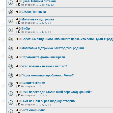
Цікаві Біблійні питання
[
На сторінку:
1
...
60
,
61
,
62
]
Біблія Поліщука
Молитовна підтримка
[
На сторінку:
1
...
6
,
7
,
8
]
Вибір
[
На сторінку:
1
...
4
,
5
,
6
]
Боротьба південного і північного царів–хто вони? (Дан.11рзд
Молітовна підтримка багатодітної родини
Справжні та фальшиві брати.
Чого повинен навчати пастир?
Після молитви - проблеми... Чому?
Вишиття ікон !!!
[
На сторінку:
1
,
2
]
Різні переклади Біблії: який переклад кращий?
[
На сторінку:
1
,
2
,
3
,
4
]
І Бог на Свій образ людину створив
[
На сторінку:
1
...
4
,
5
,
6
]
Читаючи Біблію