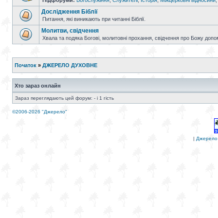
Підфоруми:
Богослужіння
,
Служителі
,
Історія
,
Міжцерковні відносини
Дослідження Біблії
Питання, які виникають при читанні Біблії.
Молитви, свідчення
Хвала та подяка Богові, молитовні прохання, свідчення про Божу допо
Початок
»
ДЖЕРЕЛО ДУХОВНЕ
Хто зараз онлайн
Зараз переглядають цей форум: - і 1 гість
©2006-2026 "Джерело"
|
Джерело