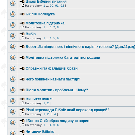
Цікаві Біблійні питання
[
На сторінку:
1
...
60
,
61
,
62
]
Біблія Поліщука
Молитовна підтримка
[
На сторінку:
1
...
6
,
7
,
8
]
Вибір
[
На сторінку:
1
...
4
,
5
,
6
]
Боротьба південного і північного царів–хто вони? (Дан.11рзд
Молітовна підтримка багатодітної родини
Справжні та фальшиві брати.
Чого повинен навчати пастир?
Після молитви - проблеми... Чому?
Вишиття ікон !!!
[
На сторінку:
1
,
2
]
Різні переклади Біблії: який переклад кращий?
[
На сторінку:
1
,
2
,
3
,
4
]
І Бог на Свій образ людину створив
[
На сторінку:
1
...
4
,
5
,
6
]
Читаючи Біблію