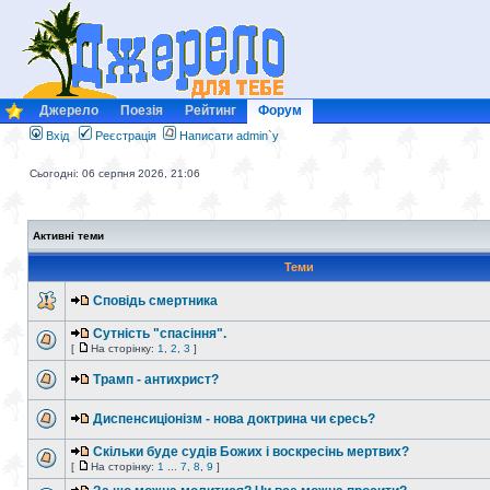
Джерело
Поезія
Рейтинг
Форум
Вхід
Реєстрація
Написати admin`у
Сьогодні: 06 серпня 2026, 21:06
Активні теми
Теми
Сповідь смертника
Сутність "спасіння".
[
На сторінку:
1
,
2
,
3
]
Трамп - антихрист?
Диспенсиціонізм - нова доктрина чи єресь?
Скільки буде судів Божих і воскресінь мертвих?
[
На сторінку:
1
...
7
,
8
,
9
]