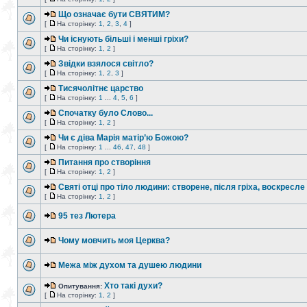
Що означає бути СВЯТИМ?
[
На сторінку:
1
,
2
,
3
,
4
]
Чи існують більші і менші гріхи?
[
На сторінку:
1
,
2
]
Звідки взялося світло?
[
На сторінку:
1
,
2
,
3
]
Тисячолітнє царство
[
На сторінку:
1
...
4
,
5
,
6
]
Спочатку було Слово...
[
На сторінку:
1
,
2
]
Чи є діва Марія матір’ю Божою?
[
На сторінку:
1
...
46
,
47
,
48
]
Питання про створіння
[
На сторінку:
1
,
2
]
Святі отці про тіло людини: створене, після гріха, воскресле
[
На сторінку:
1
,
2
]
95 тез Лютера
Чому мовчить моя Церква?
Межа між духом та душею людини
Хто такі духи?
Опитування:
[
На сторінку:
1
,
2
]