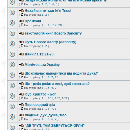
За що можна молитися? Чи все можна просити?
[
На сторінку:
1
,
2
,
3
,
4
,
5
]
Нехай святиться Ім'я Твоє!
[
На сторінку:
1
,
2
]
Про ікони
[
На сторінку:
1
...
18
,
19
,
20
]
текстологія книг Нового Заповіту
Суть Нового Завіту (Заповіту)
[
На сторінку:
1
,
2
]
Даниїла 11:21-23
Молімось за Україну
Що означає народитися від води та Духа?
[
На сторінку:
1
...
6
,
7
,
8
]
Що треба робити мені, щоб спастися?
[
На сторінку:
1
...
5
,
6
,
7
]
Ісус Христос - Бог
[
На сторінку:
1
...
101
,
102
,
103
]
Первородний гріх
[
На сторінку:
1
...
6
,
7
,
8
]
Людина: дух, душа, тіло
[
На сторінку:
1
...
5
,
6
,
7
]
"ДЕ ТРУП, ТАМ ЗБЕРУТЬСЯ ОРЛИ"
[
На сторінку:
1
,
2
]