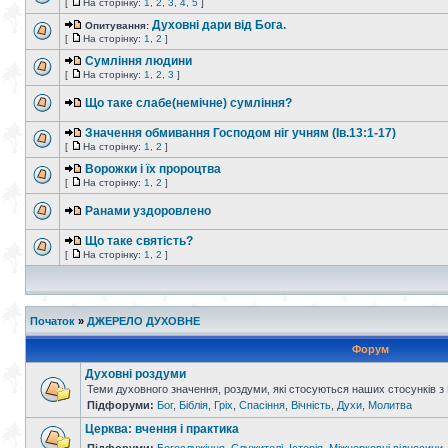
[
На сторінку:
1
,
2
,
3
,
4
,
5
]
Духовні дари від Бога.
Опитування:
[
На сторінку:
1
,
2
]
Сумління людини
[
На сторінку:
1
,
2
,
3
]
Що таке слабе(немічне) сумління?
Значення обмивання Господом ніг учням (Ів.13:1-17)
[
На сторінку:
1
,
2
]
Ворожки і їх пророцтва
[
На сторінку:
1
,
2
]
Ранами уздоровлено
Що таке святість?
[
На сторінку:
1
,
2
]
Початок
»
ДЖЕРЕЛО ДУХОВНЕ
Форум
Духовні роздуми
Теми духовного значення, роздуми, які стосуються наших стосунків з
Підфоруми:
Бог
,
Біблія
,
Гріх
,
Спасіння
,
Вічність
,
Духи
,
Молитва
Церква: вчення і практика