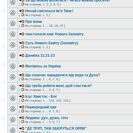
За що можна молитися? Чи все можна просити?
[
На сторінку:
1
,
2
,
3
,
4
,
5
]
Нехай святиться Ім'я Твоє!
[
На сторінку:
1
,
2
]
Про ікони
[
На сторінку:
1
...
18
,
19
,
20
]
текстологія книг Нового Заповіту
Суть Нового Завіту (Заповіту)
[
На сторінку:
1
,
2
]
Даниїла 11:21-23
Молімось за Україну
Що означає народитися від води та Духа?
[
На сторінку:
1
...
6
,
7
,
8
]
Що треба робити мені, щоб спастися?
[
На сторінку:
1
...
5
,
6
,
7
]
Ісус Христос - Бог
[
На сторінку:
1
...
101
,
102
,
103
]
Первородний гріх
[
На сторінку:
1
...
6
,
7
,
8
]
Людина: дух, душа, тіло
[
На сторінку:
1
...
5
,
6
,
7
]
"ДЕ ТРУП, ТАМ ЗБЕРУТЬСЯ ОРЛИ"
[
На сторінку:
1
,
2
]