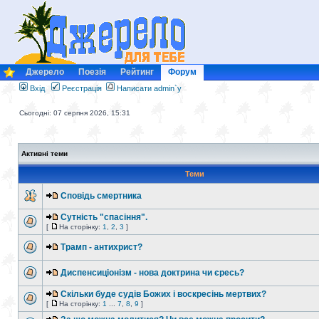
Джерело
Поезія
Рейтинг
Форум
Вхід
Реєстрація
Написати admin`у
Сьогодні: 07 серпня 2026, 15:31
Активні теми
Теми
Сповідь смертника
Сутність "спасіння".
[
На сторінку:
1
,
2
,
3
]
Трамп - антихрист?
Диспенсиціонізм - нова доктрина чи єресь?
Скільки буде судів Божих і воскресінь мертвих?
[
На сторінку:
1
...
7
,
8
,
9
]