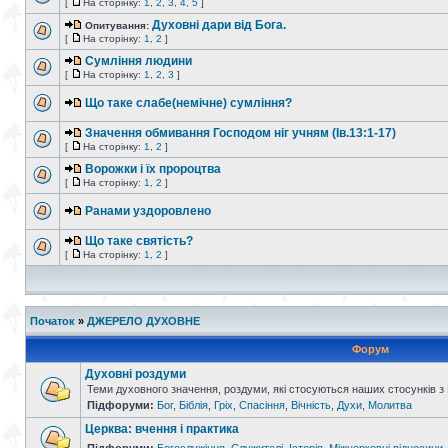
[
На сторінку:
1
,
2
,
3
,
4
,
5
]
Духовні дари від Бога.
Опитування:
[
На сторінку:
1
,
2
]
Сумління людини
[
На сторінку:
1
,
2
,
3
]
Що таке слабе(немічне) сумління?
Значення обмивання Господом ніг учням (Ів.13:1-17)
[
На сторінку:
1
,
2
]
Ворожки і їх пророцтва
[
На сторінку:
1
,
2
]
Ранами уздоровлено
Що таке святість?
[
На сторінку:
1
,
2
]
Початок
»
ДЖЕРЕЛО ДУХОВНЕ
Форум
Духовні роздуми
Теми духовного значення, роздуми, які стосуються наших стосунків з
Підфоруми:
Бог
,
Біблія
,
Гріх
,
Спасіння
,
Вічність
,
Духи
,
Молитва
Церква: вчення і практика