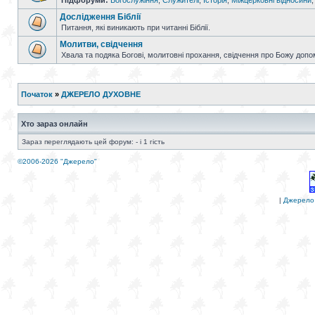
Підфоруми:
Богослужіння
,
Служителі
,
Історія
,
Міжцерковні відносини
Дослідження Біблії
Питання, які виникають при читанні Біблії.
Молитви, свідчення
Хвала та подяка Богові, молитовні прохання, свідчення про Божу допо
Початок
»
ДЖЕРЕЛО ДУХОВНЕ
Хто зараз онлайн
Зараз переглядають цей форум: - і 1 гість
©2006-2026 "Джерело"
|
Джерело