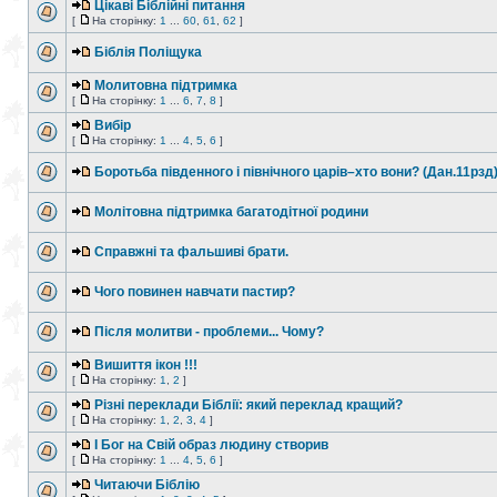
Цікаві Біблійні питання
[
На сторінку:
1
...
60
,
61
,
62
]
Біблія Поліщука
Молитовна підтримка
[
На сторінку:
1
...
6
,
7
,
8
]
Вибір
[
На сторінку:
1
...
4
,
5
,
6
]
Боротьба південного і північного царів–хто вони? (Дан.11рзд
Молітовна підтримка багатодітної родини
Справжні та фальшиві брати.
Чого повинен навчати пастир?
Після молитви - проблеми... Чому?
Вишиття ікон !!!
[
На сторінку:
1
,
2
]
Різні переклади Біблії: який переклад кращий?
[
На сторінку:
1
,
2
,
3
,
4
]
І Бог на Свій образ людину створив
[
На сторінку:
1
...
4
,
5
,
6
]
Читаючи Біблію