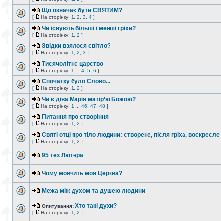
Що означає бути СВЯТИМ?
[
На сторінку:
1
,
2
,
3
,
4
]
Чи існують більші і менші гріхи?
[
На сторінку:
1
,
2
]
Звідки взялося світло?
[
На сторінку:
1
,
2
,
3
]
Тисячолітнє царство
[
На сторінку:
1
...
4
,
5
,
6
]
Спочатку було Слово...
[
На сторінку:
1
,
2
]
Чи є діва Марія матір’ю Божою?
[
На сторінку:
1
...
46
,
47
,
48
]
Питання про створіння
[
На сторінку:
1
,
2
]
Святі отці про тіло людини: створене, після гріха, воскресле
[
На сторінку:
1
,
2
]
95 тез Лютера
Чому мовчить моя Церква?
Межа між духом та душею людини
Хто такі духи?
Опитування:
[
На сторінку:
1
,
2
]