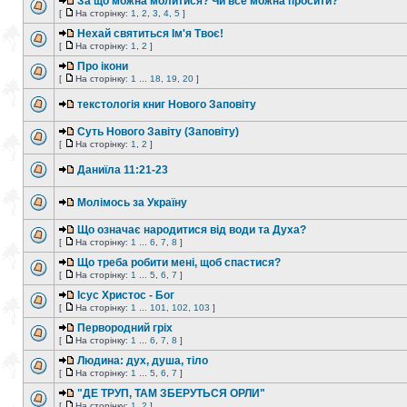
За що можна молитися? Чи все можна просити?
[
На сторінку:
1
,
2
,
3
,
4
,
5
]
Нехай святиться Ім'я Твоє!
[
На сторінку:
1
,
2
]
Про ікони
[
На сторінку:
1
...
18
,
19
,
20
]
текстологія книг Нового Заповіту
Суть Нового Завіту (Заповіту)
[
На сторінку:
1
,
2
]
Даниїла 11:21-23
Молімось за Україну
Що означає народитися від води та Духа?
[
На сторінку:
1
...
6
,
7
,
8
]
Що треба робити мені, щоб спастися?
[
На сторінку:
1
...
5
,
6
,
7
]
Ісус Христос - Бог
[
На сторінку:
1
...
101
,
102
,
103
]
Первородний гріх
[
На сторінку:
1
...
6
,
7
,
8
]
Людина: дух, душа, тіло
[
На сторінку:
1
...
5
,
6
,
7
]
"ДЕ ТРУП, ТАМ ЗБЕРУТЬСЯ ОРЛИ"
[
На сторінку:
1
,
2
]