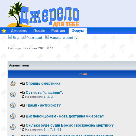
Джерело
Поезія
Рейтинг
Форум
Вхід
Реєстрація
Написати admin`у
Сьогодні: 07 серпня 2026, 07:18
Активні теми
Теми
Сповідь смертника
Сутність "спасіння".
[
На сторінку:
1
,
2
,
3
]
Трамп - антихрист?
Диспенсиціонізм - нова доктрина чи єресь?
Скільки буде судів Божих і воскресінь мертвих?
[
На сторінку:
1
...
7
,
8
,
9
]