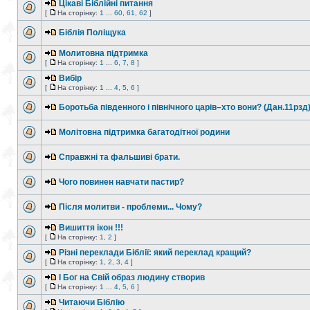
Цікаві Біблійні питання
[
На сторінку:
1
...
60
,
61
,
62
]
Біблія Поліщука
Молитовна підтримка
[
На сторінку:
1
...
6
,
7
,
8
]
Вибір
[
На сторінку:
1
...
4
,
5
,
6
]
Боротьба південного і північного царів–хто вони? (Дан.11рзд
Молітовна підтримка багатодітної родини
Справжні та фальшиві брати.
Чого повинен навчати пастир?
Після молитви - проблеми... Чому?
Вишиття ікон !!!
[
На сторінку:
1
,
2
]
Різні переклади Біблії: який переклад кращий?
[
На сторінку:
1
,
2
,
3
,
4
]
І Бог на Свій образ людину створив
[
На сторінку:
1
...
4
,
5
,
6
]
Читаючи Біблію