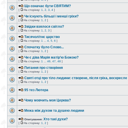
Що означає бути СВЯТИМ?
[
На сторінку:
1
,
2
,
3
,
4
]
Чи існують більші і менші гріхи?
[
На сторінку:
1
,
2
]
Звідки взялося світло?
[
На сторінку:
1
,
2
,
3
]
Тисячолітнє царство
[
На сторінку:
1
...
4
,
5
,
6
]
Спочатку було Слово...
[
На сторінку:
1
,
2
]
Чи є діва Марія матір’ю Божою?
[
На сторінку:
1
...
46
,
47
,
48
]
Питання про створіння
[
На сторінку:
1
,
2
]
Святі отці про тіло людини: створене, після гріха, воскресле
[
На сторінку:
1
,
2
]
95 тез Лютера
Чому мовчить моя Церква?
Межа між духом та душею людини
Хто такі духи?
Опитування:
[
На сторінку:
1
,
2
]