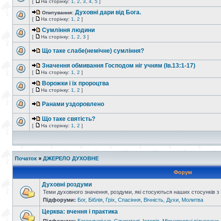
[
На сторінку:
1
,
2
,
3
,
4
,
5
]
Духовні дари від Бога.
Опитування:
[
На сторінку:
1
,
2
]
Сумління людини
[
На сторінку:
1
,
2
,
3
]
Що таке слабе(немічне) сумління?
Значення обмивання Господом ніг учням (Ів.13:1-17)
[
На сторінку:
1
,
2
]
Ворожки і їх пророцтва
[
На сторінку:
1
,
2
]
Ранами уздоровлено
Що таке святість?
[
На сторінку:
1
,
2
]
Початок
»
ДЖЕРЕЛО ДУХОВНЕ
Форум
Духовні роздуми
Теми духовного значення, роздуми, які стосуються наших стосунків з
Підфоруми:
Бог
,
Біблія
,
Гріх
,
Спасіння
,
Вічність
,
Духи
,
Молитва
Церква: вчення і практика