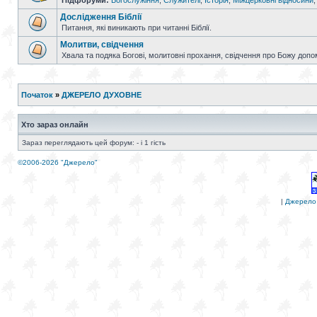
Підфоруми:
Богослужіння
,
Служителі
,
Історія
,
Міжцерковні відносини
Дослідження Біблії
Питання, які виникають при читанні Біблії.
Молитви, свідчення
Хвала та подяка Богові, молитовні прохання, свідчення про Божу допо
Початок
»
ДЖЕРЕЛО ДУХОВНЕ
Хто зараз онлайн
Зараз переглядають цей форум: - і 1 гість
©2006-2026 "Джерело"
|
Джерело