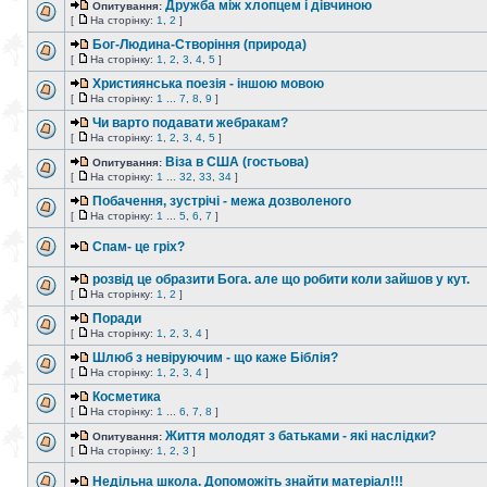
Дружба між хлопцем і дівчиною
Опитування:
[
На сторінку:
1
,
2
]
Бог-Людина-Створіння (природа)
[
На сторінку:
1
,
2
,
3
,
4
,
5
]
Християнська поезія - іншою мовою
[
На сторінку:
1
...
7
,
8
,
9
]
Чи варто подавати жебракам?
[
На сторінку:
1
,
2
,
3
,
4
,
5
]
Віза в США (гостьова)
Опитування:
[
На сторінку:
1
...
32
,
33
,
34
]
Побачення, зустрічі - межа дозволеного
[
На сторінку:
1
...
5
,
6
,
7
]
Спам- це гріх?
розвід це образити Бога. але що робити коли зайшов у кут.
[
На сторінку:
1
,
2
]
Поради
[
На сторінку:
1
,
2
,
3
,
4
]
Шлюб з невіруючим - що каже Біблія?
[
На сторінку:
1
,
2
,
3
,
4
]
Косметика
[
На сторінку:
1
...
6
,
7
,
8
]
Життя молодят з батьками - які наслідки?
Опитування:
[
На сторінку:
1
,
2
,
3
]
Недільна школа. Допоможіть знайти матеріал!!!