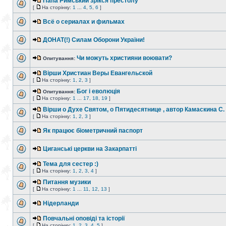
Папа Римський зрікся престолу
[
На сторінку:
1
...
4
,
5
,
6
]
Всё о сериалах и фильмах
ДОНАТ(!) Силам Оборони України!
Чи можуть християни воювати?
Опитування:
Вiрши Христиан Веры Евангельской
[
На сторінку:
1
,
2
,
3
]
Бог і еволюція
Опитування:
[
На сторінку:
1
...
17
,
18
,
19
]
Вiрши о Духе Святом, о Пятидесятнице , автор Камаскина С.
[
На сторінку:
1
,
2
,
3
]
Як працює біометричний паспорт
Циганські церкви на Закарпатті
Тема для сестер :)
[
На сторінку:
1
,
2
,
3
,
4
]
Питання музики
[
На сторінку:
1
...
11
,
12
,
13
]
Нідерланди
Повчальні оповіді та історії
[
На сторінку:
1
,
2
,
3
,
4
,
5
]