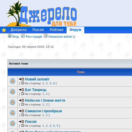
Джерело
Поезія
Рейтинг
Форум
Вхід
Реєстрація
Написати admin`у
Сьогодні: 08 серпня 2026, 15:12
Активні теми
Теми
Новий заповіт
[
На сторінку:
1
,
2
,
3
,
4
]
Бог Творець
[
На сторінку:
1
,
2
]
Небесне і Земне життя
[
На сторінку:
1
,
2
]
Символи і прообрази
[
На сторінку:
1
,
2
]
Поезія
[
На сторінку:
1
,
2
,
3
,
4
,
5
]