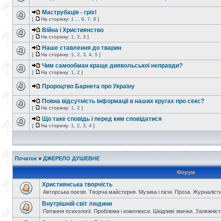
Маструбація - гріх!
[
На сторінку:
1
...
6
,
7
,
8
]
Війна і Християнство
[
На сторінку:
1
,
2
,
3
]
Наше ставлення до тварин
[
На сторінку:
1
,
2
,
3
,
4
,
5
]
Чим самообман краще диявольської неправди?
[
На сторінку:
1
,
2
]
Пророцтво Барнета про Україну
Повна відсутність інформаціі в наших кругах про секс?
[
На сторінку:
1
,
2
]
Що таке сповідь і перед ким сповідатися
[
На сторінку:
1
,
2
,
3
,
4
]
Початок
»
ДЖЕРЕЛО ДУШЕВНЕ
Форум
Християнська творчість
Авторська поезія. Творча майстерня. Музика і пісні. Проза. Журналісти
Внутрішній світ людини
Питання психології. Проблеми і комплекси. Шкідливі звички. Залежніс