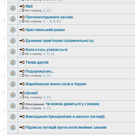
Мрії
[
На сторінку:
1
,
2
]
Протизапліднюючі засоби.
[
На сторінку:
1
...
4
,
5
,
6
]
Християнський роман
Душевна прив'язаність(прихильність)
Коли хтось ухиляється
[
На сторінку:
1
,
2
,
3
]
Твори друзів
Подорожуємо...
[
На сторінку:
1
,
2
]
Виробництво іконостасів в Україні
Шлюб!
[
На сторінку:
1
,
2
]
Чи можна дивиться у сонники
Опитування:
[
На сторінку:
1
,
2
]
Викладання Креаціонізму в школах (петиції)
Підписка петицій проти антисімейних законів