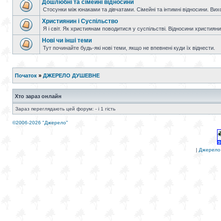
Дошлюбні та сімейні відносини
Стосунки між юнаками та дівчатами. Сімейні та інтимні відносини. Вих
Християнин і Суспільство
Я і світ. Як християнам поводитися у суспільстві. Відносини християнин
Нові чи інші теми
Тут починайте будь-які нові теми, якщо не впевнені куди їх віднести.
Початок
»
ДЖЕРЕЛО ДУШЕВНЕ
Хто зараз онлайн
Зараз переглядають цей форум: - і 1 гість
©2006-2026 "Джерело"
|
Джерело