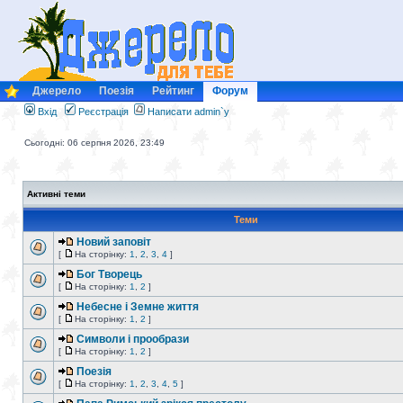
Джерело
Поезія
Рейтинг
Форум
Вхід
Реєстрація
Написати admin`у
Сьогодні: 06 серпня 2026, 23:49
Активні теми
Теми
Новий заповіт
[
На сторінку:
1
,
2
,
3
,
4
]
Бог Творець
[
На сторінку:
1
,
2
]
Небесне і Земне життя
[
На сторінку:
1
,
2
]
Символи і прообрази
[
На сторінку:
1
,
2
]
Поезія
[
На сторінку:
1
,
2
,
3
,
4
,
5
]