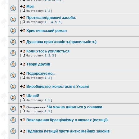
Мрії
[
На сторінку:
1
,
2
]
Протизапліднюючі засоби.
[
На сторінку:
1
...
4
,
5
,
6
]
Християнський роман
Душевна прив'язаність(прихильність)
Коли хтось ухиляється
[
На сторінку:
1
,
2
,
3
]
Твори друзів
Подорожуємо...
[
На сторінку:
1
,
2
]
Виробництво іконостасів в Україні
Шлюб!
[
На сторінку:
1
,
2
]
Чи можна дивиться у сонники
Опитування:
[
На сторінку:
1
,
2
]
Викладання Креаціонізму в школах (петиції)
Підписка петицій проти антисімейних законів