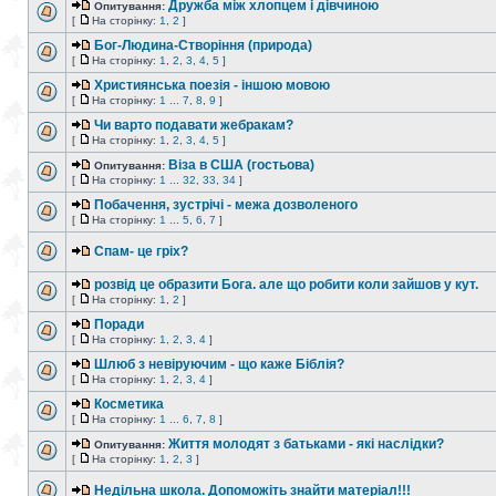
Дружба між хлопцем і дівчиною
Опитування:
[
На сторінку:
1
,
2
]
Бог-Людина-Створіння (природа)
[
На сторінку:
1
,
2
,
3
,
4
,
5
]
Християнська поезія - іншою мовою
[
На сторінку:
1
...
7
,
8
,
9
]
Чи варто подавати жебракам?
[
На сторінку:
1
,
2
,
3
,
4
,
5
]
Віза в США (гостьова)
Опитування:
[
На сторінку:
1
...
32
,
33
,
34
]
Побачення, зустрічі - межа дозволеного
[
На сторінку:
1
...
5
,
6
,
7
]
Спам- це гріх?
розвід це образити Бога. але що робити коли зайшов у кут.
[
На сторінку:
1
,
2
]
Поради
[
На сторінку:
1
,
2
,
3
,
4
]
Шлюб з невіруючим - що каже Біблія?
[
На сторінку:
1
,
2
,
3
,
4
]
Косметика
[
На сторінку:
1
...
6
,
7
,
8
]
Життя молодят з батьками - які наслідки?
Опитування:
[
На сторінку:
1
,
2
,
3
]
Недільна школа. Допоможіть знайти матеріал!!!