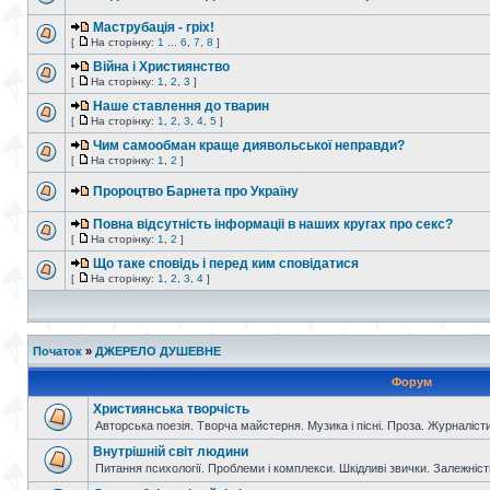
Маструбація - гріх!
[
На сторінку:
1
...
6
,
7
,
8
]
Війна і Християнство
[
На сторінку:
1
,
2
,
3
]
Наше ставлення до тварин
[
На сторінку:
1
,
2
,
3
,
4
,
5
]
Чим самообман краще диявольської неправди?
[
На сторінку:
1
,
2
]
Пророцтво Барнета про Україну
Повна відсутність інформаціі в наших кругах про секс?
[
На сторінку:
1
,
2
]
Що таке сповідь і перед ким сповідатися
[
На сторінку:
1
,
2
,
3
,
4
]
Початок
»
ДЖЕРЕЛО ДУШЕВНЕ
Форум
Християнська творчість
Авторська поезія. Творча майстерня. Музика і пісні. Проза. Журналісти
Внутрішній світ людини
Питання психології. Проблеми і комплекси. Шкідливі звички. Залежніс