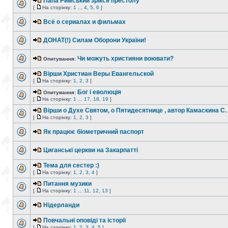
Папа Римський зрікся престолу
[
На сторінку:
1
...
4
,
5
,
6
]
Всё о сериалах и фильмах
ДОНАТ(!) Силам Оборони України!
Чи можуть християни воювати?
Опитування:
Вiрши Христиан Веры Евангельской
[
На сторінку:
1
,
2
,
3
]
Бог і еволюція
Опитування:
[
На сторінку:
1
...
17
,
18
,
19
]
Вiрши о Духе Святом, о Пятидесятнице , автор Камаскина С.
[
На сторінку:
1
,
2
,
3
]
Як працює біометричний паспорт
Циганські церкви на Закарпатті
Тема для сестер :)
[
На сторінку:
1
,
2
,
3
,
4
]
Питання музики
[
На сторінку:
1
...
11
,
12
,
13
]
Нідерланди
Повчальні оповіді та історії
[
На сторінку:
1
,
2
,
3
,
4
,
5
]