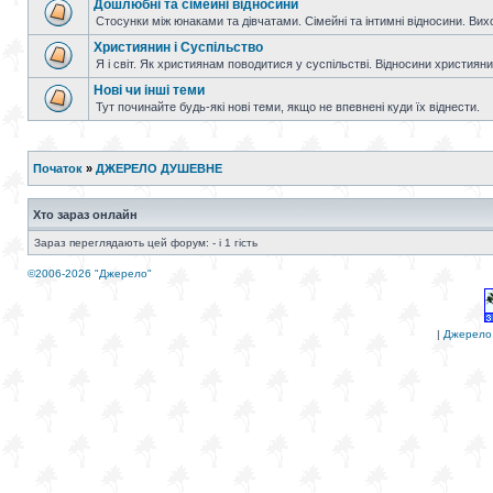
Дошлюбні та сімейні відносини
Стосунки між юнаками та дівчатами. Сімейні та інтимні відносини. Вих
Християнин і Суспільство
Я і світ. Як християнам поводитися у суспільстві. Відносини християнин
Нові чи інші теми
Тут починайте будь-які нові теми, якщо не впевнені куди їх віднести.
Початок
»
ДЖЕРЕЛО ДУШЕВНЕ
Хто зараз онлайн
Зараз переглядають цей форум: - і 1 гість
©2006-2026 "Джерело"
|
Джерело