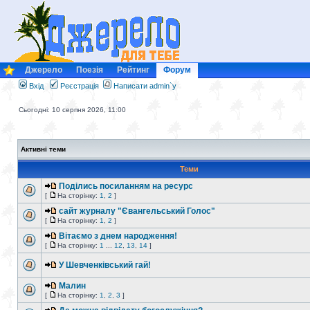
Джерело
Поезія
Рейтинг
Форум
Вхід
Реєстрація
Написати admin`у
Сьогодні: 10 серпня 2026, 11:00
Активні теми
Теми
Поділись посиланням на ресурс
[
На сторінку:
1
,
2
]
сайт журналу "Євангельський Голос"
[
На сторінку:
1
,
2
]
Вітаємо з днем народження!
[
На сторінку:
1
...
12
,
13
,
14
]
У Шевченківський гай!
Малин
[
На сторінку:
1
,
2
,
3
]