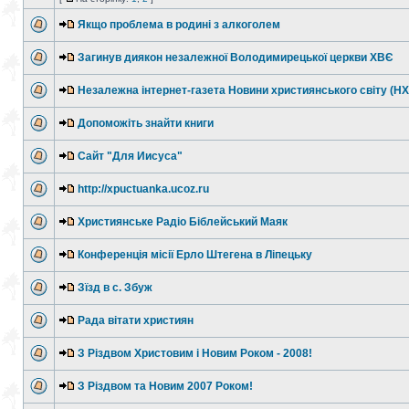
Якщо проблема в родині з алкоголем
Загинув диякон незалежної Володимирецької церкви ХВЄ
Незалежна інтернет-газета Новини християнського світу (Н
Допоможіть знайти книги
Сайт "Для Иисуса"
http://xpuctuanka.ucoz.ru
Християнське Радіо Біблейський Маяк
Конференція місії Ерло Штегена в Ліпецьку
Зїзд в с. Збуж
Рада вітати християн
З Різдвом Христовим і Новим Роком - 2008!
З Різдвом та Новим 2007 Роком!