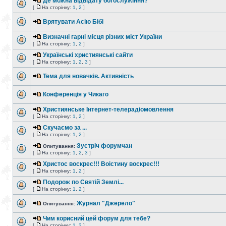
Де можна відвідату богослужіння?
[
На сторінку:
1
,
2
]
Врятувати Асію Бібі
Визначні гарні місця різних міст України
[
На сторінку:
1
,
2
]
Українські християнські сайти
[
На сторінку:
1
,
2
,
3
]
Тема для новачків. Активність
Конференція у Чикаго
Християнське Інтернет-телерадіомовлення
[
На сторінку:
1
,
2
]
Скучаємо за ...
[
На сторінку:
1
,
2
]
Зустріч форумчан
Опитування:
[
На сторінку:
1
,
2
,
3
]
Христос воскрес!!! Воістину воскрес!!!
[
На сторінку:
1
,
2
]
Подорож по Святій Землі...
[
На сторінку:
1
,
2
]
Журнал "Джерело"
Опитування:
Чим корисний цей форум для тебе?
[
На сторінку:
1
,
2
]