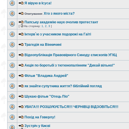
Я вірую в Ісуса!
Хто з якого міста?
Опитування:
Папську академію наук очолив протестант
[
На сторінку:
1
,
2
,
3
]
Інтерв`ю з учасником подорожі на Гаїті
Трагедія на Вінничині
Відеопублікація Правовірного Синоду єпископів УГКЦ
Акція по боротьбі з тютюнопалінням "Дихай вільно!"
Фільм "Владика Андрей"
як знайти супутника життя? біблійний погляд
Шукаю фільм "Отець Піо"
УВАГА!!! РОЗШУКУЄТЬСЯ!!! ЧЕРНІВЦІ ВІДЗОВІТЬСЯ!!!
Похід на Говерлу!
Зустріч у Києві