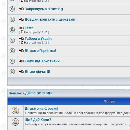
[
На сторінку:
1
,
2
]
Запрошуємо в гості! ;)
Довідки, контакти з церквами
Кемп
[
На сторінку:
1
,
2
]
Табори в Україні
[
На сторінку:
1
,
2
]
Вітаємо Горнятка!
Книги від Христиани
Вітаю дівчат!!!
Початок
»
ДЖЕРЕЛО ЗЕМНЕ
Форум
Вітаємо на форумі!
Привітання та побажання! Залиши свої враження про форум. Все для н
Що? Де? Коли?
Розміщуйте тут оголошення про заплановані заходи, які стосуються христ