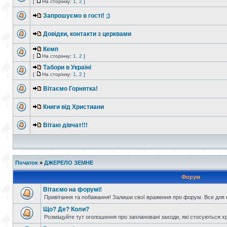
[
На сторінку:
1
,
2
]
Запрошуємо в гості! ;)
Довідки, контакти з церквами
Кемп
[
На сторінку:
1
,
2
]
Табори в Україні
[
На сторінку:
1
,
2
]
Вітаємо Горнятка!
Книги від Христиани
Вітаю дівчат!!!
Початок
»
ДЖЕРЕЛО ЗЕМНЕ
Форум
Вітаємо на форумі!
Привітання та побажання! Залиши свої враження про форум. Все для н
Що? Де? Коли?
Розміщуйте тут оголошення про заплановані заходи, які стосуються христ