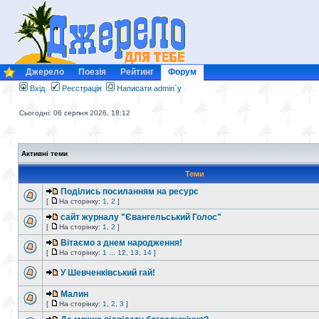
Джерело
Поезія
Рейтинг
Форум
Вхід
Реєстрація
Написати admin`у
Сьогодні: 06 серпня 2026, 18:12
Активні теми
Теми
Поділись посиланням на ресурс
[
На сторінку:
1
,
2
]
сайт журналу "Євангельський Голос"
[
На сторінку:
1
,
2
]
Вітаємо з днем народження!
[
На сторінку:
1
...
12
,
13
,
14
]
У Шевченківський гай!
Малин
[
На сторінку:
1
,
2
,
3
]