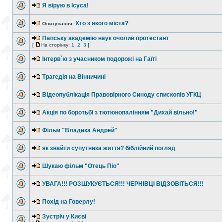
Я вірую в Ісуса!
Хто з якого міста?
Опитування:
Папську академію наук очолив протестант
[
На сторінку:
1
,
2
,
3
]
Інтерв`ю з учасником подорожі на Гаїті
Трагедія на Вінничині
Відеопублікація Правовірного Синоду єпископів УГКЦ
Акція по боротьбі з тютюнопалінням "Дихай вільно!"
Фільм "Владика Андрей"
як знайти супутника життя? біблійний погляд
Шукаю фільм "Отець Піо"
УВАГА!!! РОЗШУКУЄТЬСЯ!!! ЧЕРНІВЦІ ВІДЗОВІТЬСЯ!!!
Похід на Говерлу!
Зустріч у Києві