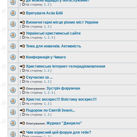
Де можна відвідату богослужіння?
[
На сторінку:
1
,
2
]
Врятувати Асію Бібі
Визначні гарні місця різних міст України
[
На сторінку:
1
,
2
]
Українські християнські сайти
[
На сторінку:
1
,
2
,
3
]
Тема для новачків. Активність
Конференція у Чикаго
Християнське Інтернет-телерадіомовлення
[
На сторінку:
1
,
2
]
Скучаємо за ...
[
На сторінку:
1
,
2
]
Зустріч форумчан
Опитування:
[
На сторінку:
1
,
2
,
3
]
Христос воскрес!!! Воістину воскрес!!!
[
На сторінку:
1
,
2
]
Подорож по Святій Землі...
[
На сторінку:
1
,
2
]
Журнал "Джерело"
Опитування:
Чим корисний цей форум для тебе?
[
На сторінку:
1
,
2
]