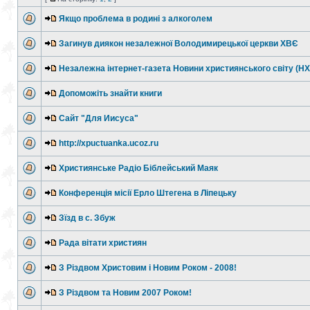
Якщо проблема в родині з алкоголем
Загинув диякон незалежної Володимирецької церкви ХВЄ
Незалежна інтернет-газета Новини християнського світу (Н
Допоможіть знайти книги
Сайт "Для Иисуса"
http://xpuctuanka.ucoz.ru
Християнське Радіо Біблейський Маяк
Конференція місії Ерло Штегена в Ліпецьку
Зїзд в с. Збуж
Рада вітати християн
З Різдвом Христовим і Новим Роком - 2008!
З Різдвом та Новим 2007 Роком!