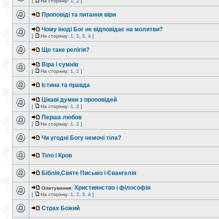
[
На сторінку:
1
,
2
]
Проповіді та питання віри
Чому іноді Бог не відповідає на молитви?
[
На сторінку:
1
,
2
,
3
,
4
]
Що таке релігія?
Віра і сумнів
[
На сторінку:
1
,
2
]
Істина та правда
Цікаві думки з проповідей
[
На сторінку:
1
,
2
]
Перша любов
[
На сторінку:
1
,
2
]
Чи угодні Богу немочі тіла?
Тіло і Кров
Біблія,Святе Письмо і Євангелія
Християнство і філософія
Опитування:
[
На сторінку:
1
,
2
,
3
,
4
]
Страх Божий