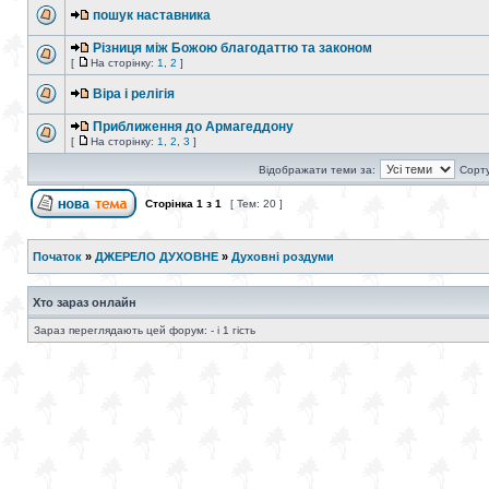
пошук наставника
Різниця між Божою благодаттю та законом
[
На сторінку:
1
,
2
]
Віра і релігія
Приближення до Армагеддону
[
На сторінку:
1
,
2
,
3
]
Відображати теми за:
Сорту
Сторінка
1
з
1
[ Тем: 20 ]
Початок
»
ДЖЕРЕЛО ДУХОВНЕ
»
Духовні роздуми
Хто зараз онлайн
Зараз переглядають цей форум: - і 1 гість