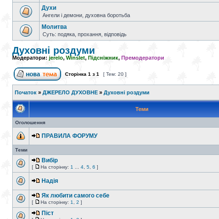
Духи
Ангели і демони, духовна боротьба
Молитва
Суть: подяка, прохання, відповідь
Духовні роздуми
Модератори:
jerelo
,
Winslet
,
Підсніжник
,
Премодератори
Сторінка
1
з
1
[ Тем: 20 ]
Початок
»
ДЖЕРЕЛО ДУХОВНЕ
»
Духовні роздуми
Теми
Оголошення
ПРАВИЛА ФОРУМУ
Теми
Вибір
[
На сторінку:
1
...
4
,
5
,
6
]
Надія
Як любити самого себе
[
На сторінку:
1
,
2
]
Піст