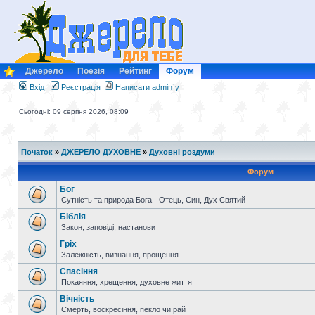
Джерело
Поезія
Рейтинг
Форум
Вхід
Реєстрація
Написати admin`у
Сьогодні: 09 серпня 2026, 08:09
Початок
»
ДЖЕРЕЛО ДУХОВНЕ
»
Духовні роздуми
Форум
Бог
Сутність та природа Бога - Отець, Син, Дух Святий
Біблія
Закон, заповіді, настанови
Гріх
Залежність, визнання, прощення
Спасіння
Покаяння, хрещення, духовне життя
Вічність
Смерть, воскресіння, пекло чи рай