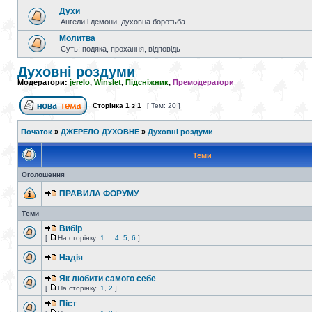
Духи
Ангели і демони, духовна боротьба
Молитва
Суть: подяка, прохання, відповідь
Духовні роздуми
Модератори:
jerelo
,
Winslet
,
Підсніжник
,
Премодератори
Сторінка
1
з
1
[ Тем: 20 ]
Початок
»
ДЖЕРЕЛО ДУХОВНЕ
»
Духовні роздуми
Теми
Оголошення
ПРАВИЛА ФОРУМУ
Теми
Вибір
[
На сторінку:
1
...
4
,
5
,
6
]
Надія
Як любити самого себе
[
На сторінку:
1
,
2
]
Піст