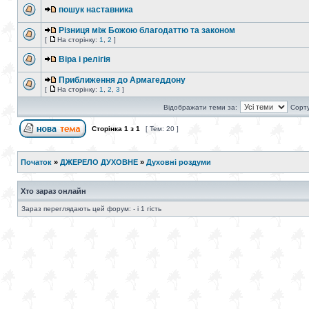
пошук наставника
Різниця між Божою благодаттю та законом
[
На сторінку:
1
,
2
]
Віра і релігія
Приближення до Армагеддону
[
На сторінку:
1
,
2
,
3
]
Відображати теми за:
Сорту
Сторінка
1
з
1
[ Тем: 20 ]
Початок
»
ДЖЕРЕЛО ДУХОВНЕ
»
Духовні роздуми
Хто зараз онлайн
Зараз переглядають цей форум: - і 1 гість