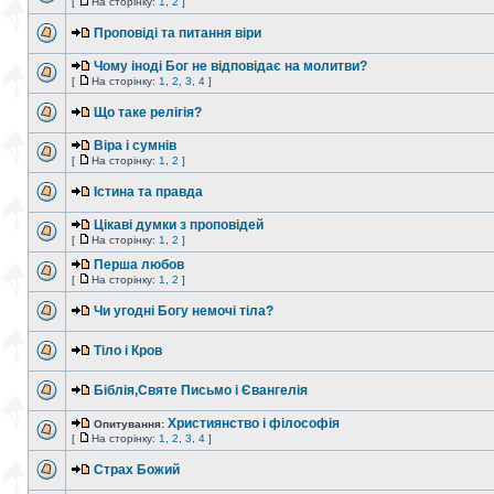
[
На сторінку:
1
,
2
]
Проповіді та питання віри
Чому іноді Бог не відповідає на молитви?
[
На сторінку:
1
,
2
,
3
,
4
]
Що таке релігія?
Віра і сумнів
[
На сторінку:
1
,
2
]
Істина та правда
Цікаві думки з проповідей
[
На сторінку:
1
,
2
]
Перша любов
[
На сторінку:
1
,
2
]
Чи угодні Богу немочі тіла?
Тіло і Кров
Біблія,Святе Письмо і Євангелія
Християнство і філософія
Опитування:
[
На сторінку:
1
,
2
,
3
,
4
]
Страх Божий