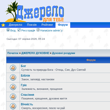
Джерело
Поезія
Рейтинг
Форум
Вхід
Реєстрація
Написати admin`у
Сьогодні: 07 серпня 2026, 05:24
Початок
»
ДЖЕРЕЛО ДУХОВНЕ
»
Духовні роздуми
Форум
Бог
Сутність та природа Бога - Отець, Син, Дух Святий
Біблія
Закон, заповіді, настанови
Гріх
Залежність, визнання, прощення
Спасіння
Покаяння, хрещення, духовне життя
Вічність
Смерть, воскресіння, пекло чи рай