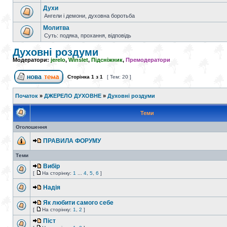
Духи
Ангели і демони, духовна боротьба
Молитва
Суть: подяка, прохання, відповідь
Духовні роздуми
Модератори:
jerelo
,
Winslet
,
Підсніжник
,
Премодератори
Сторінка
1
з
1
[ Тем: 20 ]
Початок
»
ДЖЕРЕЛО ДУХОВНЕ
»
Духовні роздуми
Теми
Оголошення
ПРАВИЛА ФОРУМУ
Теми
Вибір
[
На сторінку:
1
...
4
,
5
,
6
]
Надія
Як любити самого себе
[
На сторінку:
1
,
2
]
Піст