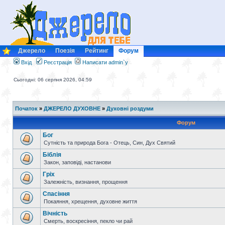
Джерело
Поезія
Рейтинг
Форум
Вхід
Реєстрація
Написати admin`у
Сьогодні: 06 серпня 2026, 04:59
Початок
»
ДЖЕРЕЛО ДУХОВНЕ
»
Духовні роздуми
Форум
Бог
Сутність та природа Бога - Отець, Син, Дух Святий
Біблія
Закон, заповіді, настанови
Гріх
Залежність, визнання, прощення
Спасіння
Покаяння, хрещення, духовне життя
Вічність
Смерть, воскресіння, пекло чи рай