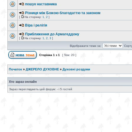
пошук наставника
Різниця між Божою благодаттю та законом
[
На сторінку:
1
,
2
]
Віра і релігія
Приближення до Армагеддону
[
На сторінку:
1
,
2
,
3
]
Відображати теми за:
Сорту
Сторінка
1
з
1
[ Тем: 20 ]
Початок
»
ДЖЕРЕЛО ДУХОВНЕ
»
Духовні роздуми
Хто зараз онлайн
Зараз переглядають цей форум: - і 5 гостей