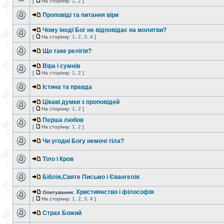
[
На сторінку:
1
,
2
]
Проповіді та питання віри
Чому іноді Бог не відповідає на молитви?
[
На сторінку:
1
,
2
,
3
,
4
]
Що таке релігія?
Віра і сумнів
[
На сторінку:
1
,
2
]
Істина та правда
Цікаві думки з проповідей
[
На сторінку:
1
,
2
]
Перша любов
[
На сторінку:
1
,
2
]
Чи угодні Богу немочі тіла?
Тіло і Кров
Біблія,Святе Письмо і Євангелія
Християнство і філософія
Опитування:
[
На сторінку:
1
,
2
,
3
,
4
]
Страх Божий