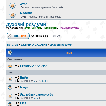
Духи
Ангели і демони, духовна боротьба
Молитва
Суть: подяка, прохання, відповідь
Духовні роздуми
Модератори:
jerelo
,
Winslet
,
Підсніжник
,
Премодератори
Сторінка
1
з
1
[ Тем: 20 ]
Початок
»
ДЖЕРЕЛО ДУХОВНЕ
»
Духовні роздуми
Теми
Оголошення
ПРАВИЛА ФОРУМУ
Теми
Вибір
[
На сторінку:
1
...
4
,
5
,
6
]
Надія
Як любити самого себе
[
На сторінку:
1
,
2
]
Піст