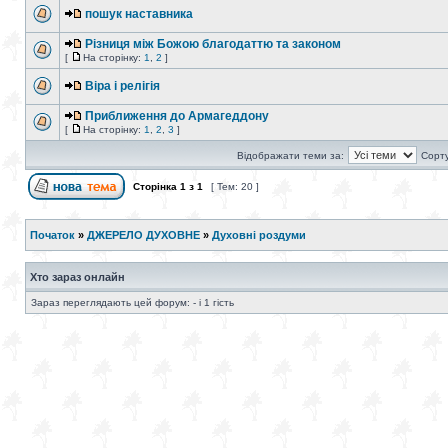
пошук наставника
Різниця між Божою благодаттю та законом
[
На сторінку:
1
,
2
]
Віра і релігія
Приближення до Армагеддону
[
На сторінку:
1
,
2
,
3
]
Відображати теми за:
Сорту
Сторінка
1
з
1
[ Тем: 20 ]
Початок
»
ДЖЕРЕЛО ДУХОВНЕ
»
Духовні роздуми
Хто зараз онлайн
Зараз переглядають цей форум: - і 1 гість