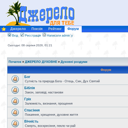
Джерело
Поезія
Рейтинг
Форум
Вхід
Реєстрація
Написати admin`у
Сьогодні: 08 серпня 2026, 01:21
Початок
»
ДЖЕРЕЛО ДУХОВНЕ
»
Духовні роздуми
Форум
Бог
Сутність та природа Бога - Отець, Син, Дух Святий
Біблія
Закон, заповіді, настанови
Гріх
Залежність, визнання, прощення
Спасіння
Покаяння, хрещення, духовне життя
Вічність
Смерть, воскресіння, пекло чи рай