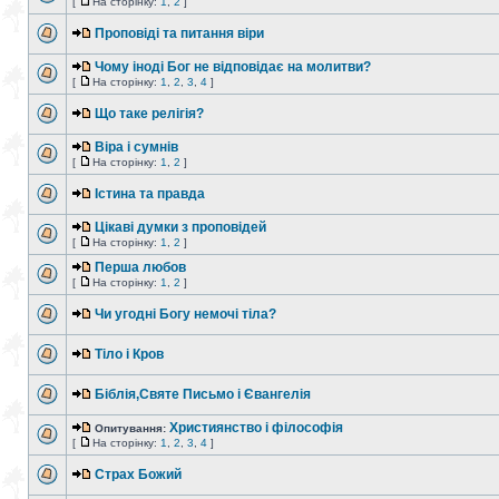
[
На сторінку:
1
,
2
]
Проповіді та питання віри
Чому іноді Бог не відповідає на молитви?
[
На сторінку:
1
,
2
,
3
,
4
]
Що таке релігія?
Віра і сумнів
[
На сторінку:
1
,
2
]
Істина та правда
Цікаві думки з проповідей
[
На сторінку:
1
,
2
]
Перша любов
[
На сторінку:
1
,
2
]
Чи угодні Богу немочі тіла?
Тіло і Кров
Біблія,Святе Письмо і Євангелія
Християнство і філософія
Опитування:
[
На сторінку:
1
,
2
,
3
,
4
]
Страх Божий