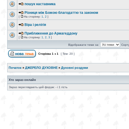
пошук наставника
Різниця між Божою благодаттю та законом
[
На сторінку:
1
,
2
]
Віра і релігія
Приближення до Армагеддону
[
На сторінку:
1
,
2
,
3
]
Відображати теми за:
Сорту
Сторінка
1
з
1
[ Тем: 20 ]
Початок
»
ДЖЕРЕЛО ДУХОВНЕ
»
Духовні роздуми
Хто зараз онлайн
Зараз переглядають цей форум: - і 1 гість