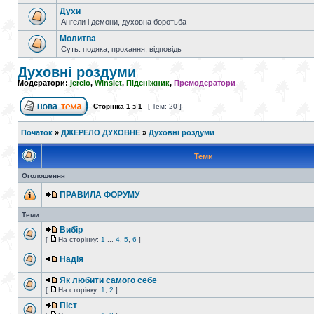
Духи
Ангели і демони, духовна боротьба
Молитва
Суть: подяка, прохання, відповідь
Духовні роздуми
Модератори:
jerelo
,
Winslet
,
Підсніжник
,
Премодератори
Сторінка
1
з
1
[ Тем: 20 ]
Початок
»
ДЖЕРЕЛО ДУХОВНЕ
»
Духовні роздуми
Теми
Оголошення
ПРАВИЛА ФОРУМУ
Теми
Вибір
[
На сторінку:
1
...
4
,
5
,
6
]
Надія
Як любити самого себе
[
На сторінку:
1
,
2
]
Піст