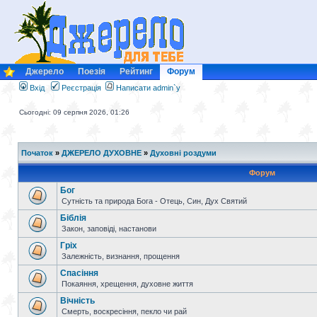
Джерело
Поезія
Рейтинг
Форум
Вхід
Реєстрація
Написати admin`у
Сьогодні: 09 серпня 2026, 01:26
Початок
»
ДЖЕРЕЛО ДУХОВНЕ
»
Духовні роздуми
Форум
Бог
Сутність та природа Бога - Отець, Син, Дух Святий
Біблія
Закон, заповіді, настанови
Гріх
Залежність, визнання, прощення
Спасіння
Покаяння, хрещення, духовне життя
Вічність
Смерть, воскресіння, пекло чи рай