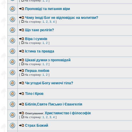
[
На сторінку:
1
,
2
]
Проповіді та питання віри
Чому іноді Бог не відповідає на молитви?
[
На сторінку:
1
,
2
,
3
,
4
]
Що таке релігія?
Віра і сумнів
[
На сторінку:
1
,
2
]
Істина та правда
Цікаві думки з проповідей
[
На сторінку:
1
,
2
]
Перша любов
[
На сторінку:
1
,
2
]
Чи угодні Богу немочі тіла?
Тіло і Кров
Біблія,Святе Письмо і Євангелія
Християнство і філософія
Опитування:
[
На сторінку:
1
,
2
,
3
,
4
]
Страх Божий