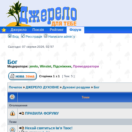
Джерело
Поезія
Рейтинг
Форум
Вхід
Реєстрація
Написати admin`у
Сьогодні: 07 серпня 2026, 02:57
Бог
Модератори:
jerelo
,
Winslet
,
Підсніжник
,
Премодератори
Сторінка
1
з
1
[ Тем: 5 ]
Початок
»
ДЖЕРЕЛО ДУХОВНЕ
»
Духовні роздуми
»
Бог
Теми
Оголошення
ПРАВИЛА ФОРУМУ
Теми
Нехай святиться Ім'я Твоє!