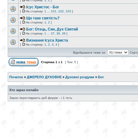
[
На сторінку:
1
,
2
]
Ісус Христос - Бог
[
На сторінку:
1
...
101
,
102
,
103
]
Що таке святість?
[
На сторінку:
1
,
2
]
Бог: Отець, Син, Дух Святий
[
На сторінку:
1
...
37
,
38
,
39
]
Визнання Ісуса Христа
[
На сторінку:
1
,
2
,
3
,
4
]
Відображати теми за:
Сорту
Сторінка
1
з
1
[ Тем: 5 ]
Початок
»
ДЖЕРЕЛО ДУХОВНЕ
»
Духовні роздуми
»
Бог
Хто зараз онлайн
Зараз переглядають цей форум: - і 1 гість