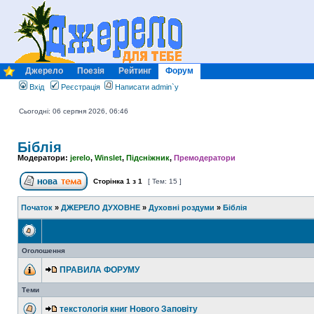
Джерело
Поезія
Рейтинг
Форум
Вхід
Реєстрація
Написати admin`у
Сьогодні: 06 серпня 2026, 06:46
Біблія
Модератори:
jerelo
,
Winslet
,
Підсніжник
,
Премодератори
Сторінка
1
з
1
[ Тем: 15 ]
Початок
»
ДЖЕРЕЛО ДУХОВНЕ
»
Духовні роздуми
»
Біблія
Оголошення
ПРАВИЛА ФОРУМУ
Теми
текстологія книг Нового Заповіту