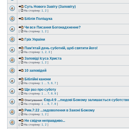
Суть Нового Завіту (Заповіту)
[
На сторінку:
1
,
2
]
Біблія Поліщука
Чи все Писання Богонадхненне?
[
На сторінку:
1
,
2
]
Гріх України
Пам'ятай день суботній, щоб святити його!
[
На сторінку:
1
,
2
,
3
]
Заповіді Ісуса Христа
[
На сторінку:
1
,
2
]
10 заповідей
Біблійні канони
[
На сторінку:
1
...
5
,
6
,
7
]
Ще раз про суботу
[
На сторінку:
1
...
7
,
8
,
9
]
Євр.4:9 ...людові Божому залишається суботство.
Опитування:
[
На сторінку:
1
...
6
,
7
,
8
]
Рим.7:22 ...задоволення в Законі Божому
[
На сторінку:
1
,
2
]
Не свідчи неправдиво...
[
На сторінку:
1
,
2
]