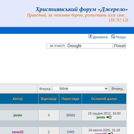
Християнський форум «Джерело»
Праведний, як пальмове дерево, розпустить гіллє своє...
(Пс.92:12)
Допомога
Пошук
Вперед:
Автор
Відповіді
Перегляди
Останній допис
16 грудня 2012, 16:00
jerelo
3
39582
jerelo
26 квітня 2025, 21:18
taras15
2
5469