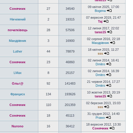
taras15
09 квітня 2025, 17:00
Сонячник
27
34540
Bogena
07 вересня 2019, 21:47
Нікчемний
2
19315
Taj
12 липня 2017, 22:02
початківець
28
57506
taras15
02 серпня 2016, 22:18
Мандрiвник
3
16900
Мандрiвник
18 квітня 2015, 11:27
Luther
44
78879
sss
02 липня 2014, 16:41
Сонячник
23
46860
Dmitro
02 липня 2014, 16:39
LMax
8
25157
Dmitro
21 червня 2014, 17:27
Ольг@
92
141483
Dmitro
10 жовтня 2013, 20:19
Франциск
134
193626
taras15
02 березня 2013, 15:03
Сонячник
110
201359
sss
31 грудня 2012, 14:40
Сонячник
18
45113
Prawo
18 вересня 2012, 13:30
Nurono
16
36412
Сонячник