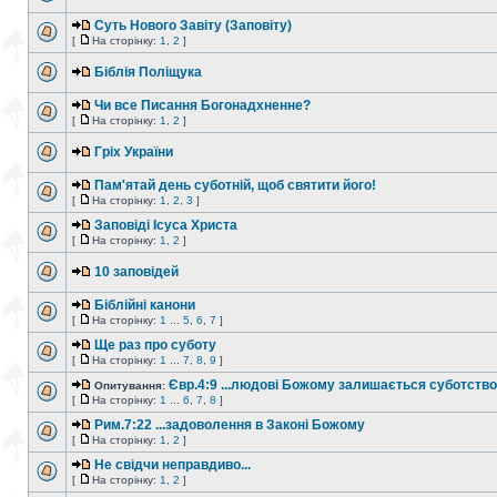
Суть Нового Завіту (Заповіту)
[
На сторінку:
1
,
2
]
Біблія Поліщука
Чи все Писання Богонадхненне?
[
На сторінку:
1
,
2
]
Гріх України
Пам'ятай день суботній, щоб святити його!
[
На сторінку:
1
,
2
,
3
]
Заповіді Ісуса Христа
[
На сторінку:
1
,
2
]
10 заповідей
Біблійні канони
[
На сторінку:
1
...
5
,
6
,
7
]
Ще раз про суботу
[
На сторінку:
1
...
7
,
8
,
9
]
Євр.4:9 ...людові Божому залишається суботство.
Опитування:
[
На сторінку:
1
...
6
,
7
,
8
]
Рим.7:22 ...задоволення в Законі Божому
[
На сторінку:
1
,
2
]
Не свідчи неправдиво...
[
На сторінку:
1
,
2
]