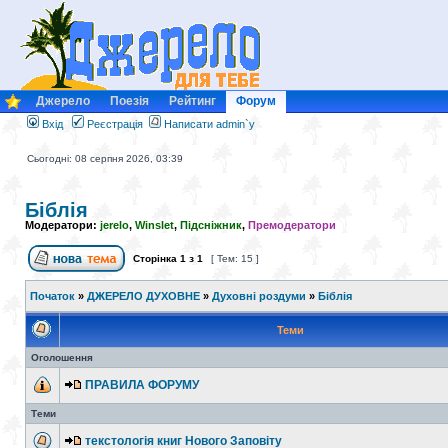
Джерело
Поезія
Рейтинг
Форум
Вхід
Реєстрація
Написати admin`у
Сьогодні: 08 серпня 2026, 03:39
Біблія
Модератори:
jerelo
,
Winslet
,
Підсніжник
,
Премодератори
Сторінка
1
з
1
[ Тем: 15 ]
Початок
»
ДЖЕРЕЛО ДУХОВНЕ
»
Духовні роздуми
»
Біблія
Теми
Оголошення
ПРАВИЛА ФОРУМУ
Теми
текстологія книг Нового Заповіту