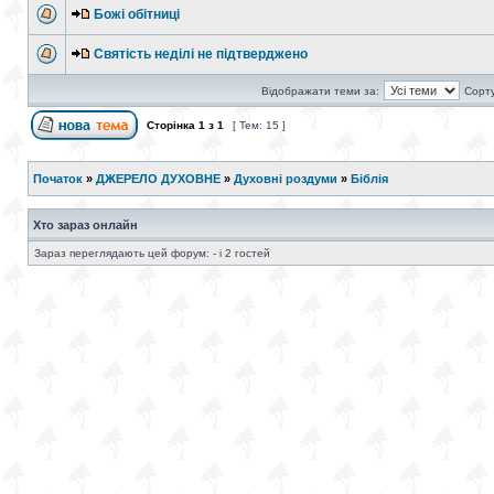
Божі обітниці
Святість неділі не підтверджено
Відображати теми за:
Сорту
Сторінка
1
з
1
[ Тем: 15 ]
Початок
»
ДЖЕРЕЛО ДУХОВНЕ
»
Духовні роздуми
»
Біблія
Хто зараз онлайн
Зараз переглядають цей форум: - і 2 гостей