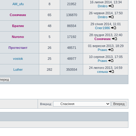
16 липня 2014, 13:34
AM_ufu
8
21952
Dmitro
26 червня 2014, 17:50
Сонячник
65
136870
Dmitro
29 січня 2014, 11:01
Братик
48
86554
Олег1986
28 грудня 2013, 22:40
Nurono
5
17192
Сонячник
01 вересня 2013, 18:29
Протестант
26
48571
Prawo
10 серпня 2013, 17:05
vostok
25
48977
Prawo
24 лютого 2013, 14:59
Luther
282
350554
сенька
Вперед: