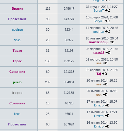
Bogena
31 грудня 2024, 11:27
Братик
118
248647
БогунТ
16 грудня 2024, 20:08
Протестант
93
143724
БогунТ
14 червня 2018, 20:45
повітря
30
72344
повітря
18 жовтня 2015, 20:34
Valia
23
50377
початківець
25 червня 2015, 21:45
Тарас
31
72193
taras15
01 лютого 2015, 16:50
Тарас
130
193127
sss
02 серпня 2014, 21:30
Сонячник
60
121313
Taj
20 липня 2014, 16:23
jerelo
239
334061
sss
20 липня 2014, 16:19
Ігорко
65
112188
sss
17 липня 2014, 18:07
Сонячник
16
40720
Dmitro
17 липня 2014, 17:21
krus
23
46911
Dmitro
16 липня 2014, 13:50
Протестант
63
107624
Dmitro