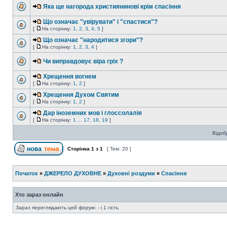
Яка ще нагорода християнинові крім спасіння
Що означає "увірувати" і "спастися"?
[
На сторінку:
1
,
2
,
3
,
4
,
5
]
Що означає "народитися згори"?
[
На сторінку:
1
,
2
,
3
,
4
]
Чи виправдовує віра гріх ?
Хрещення вогнем
[
На сторінку:
1
,
2
]
Хрещення Духом Святим
[
На сторінку:
1
,
2
]
Дар іноземних мов і глоссолалія
[
На сторінку:
1
...
17
,
18
,
19
]
Відоб
Сторінка
1
з
1
[ Тем: 20 ]
Початок
»
ДЖЕРЕЛО ДУХОВНЕ
»
Духовні роздуми
»
Спасіння
Хто зараз онлайн
Зараз переглядають цей форум: - і 1 гість