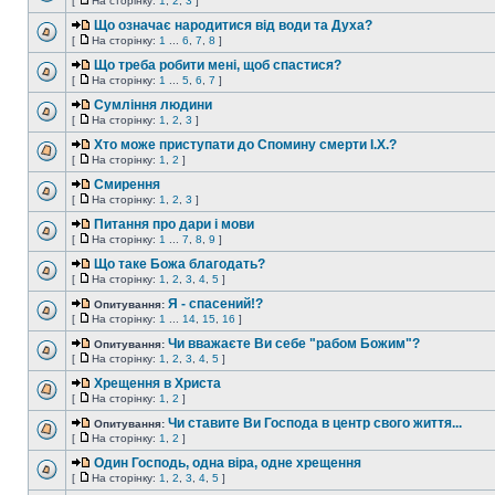
[
На сторінку:
1
,
2
,
3
]
Що означає народитися від води та Духа?
[
На сторінку:
1
...
6
,
7
,
8
]
Що треба робити мені, щоб спастися?
[
На сторінку:
1
...
5
,
6
,
7
]
Сумління людини
[
На сторінку:
1
,
2
,
3
]
Хто може приступати до Спомину смерти І.Х.?
[
На сторінку:
1
,
2
]
Смирення
[
На сторінку:
1
,
2
,
3
]
Питання про дари і мови
[
На сторінку:
1
...
7
,
8
,
9
]
Що таке Божа благодать?
[
На сторінку:
1
,
2
,
3
,
4
,
5
]
Я - спасений!?
Опитування:
[
На сторінку:
1
...
14
,
15
,
16
]
Чи вважаєте Ви себе "рабом Божим"?
Опитування:
[
На сторінку:
1
,
2
,
3
,
4
,
5
]
Хрещення в Христа
[
На сторінку:
1
,
2
]
Чи ставите Ви Господа в центр свого життя...
Опитування:
[
На сторінку:
1
,
2
]
Один Господь, одна віра, одне хрещення
[
На сторінку:
1
,
2
,
3
,
4
,
5
]