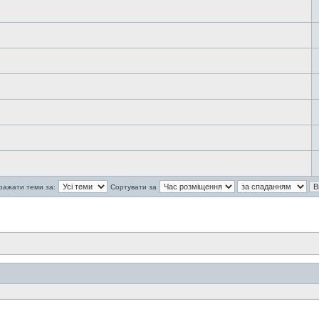
ражати теми за:
Сортувати за