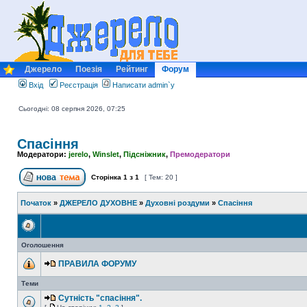
Джерело
Поезія
Рейтинг
Форум
Вхід
Реєстрація
Написати admin`у
Сьогодні: 08 серпня 2026, 07:25
Спасіння
Модератори:
jerelo
,
Winslet
,
Підсніжник
,
Премодератори
Сторінка
1
з
1
[ Тем: 20 ]
Початок
»
ДЖЕРЕЛО ДУХОВНЕ
»
Духовні роздуми
»
Спасіння
Оголошення
ПРАВИЛА ФОРУМУ
Теми
Сутність "спасіння".