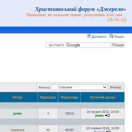
Християнський форум «Джерело»
Праведний, як пальмове дерево, розпустить гіллє своє...
(Пс.92:12)
Допомога
Пошук
Вперед:
Автор
Відповіді
Перегляди
Останній допис
16 грудня 2012, 16:00
jerelo
3
39616
jerelo
03 червня 2026, 16:00
tsimbora
42
46597