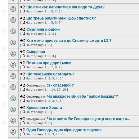
[
На сторінку:
1
,
2
,
3
]
Що означає народитися від води та Духа?
[
На сторінку:
1
...
6
,
7
,
8
]
Що треба робити мені, щоб спастися?
[
На сторінку:
1
...
5
,
6
,
7
]
Сумління людини
[
На сторінку:
1
,
2
,
3
]
Хто може приступати до Спомину смерти І.Х.?
[
На сторінку:
1
,
2
]
Смирення
[
На сторінку:
1
,
2
,
3
]
Питання про дари і мови
[
На сторінку:
1
...
7
,
8
,
9
]
Що таке Божа благодать?
[
На сторінку:
1
,
2
,
3
,
4
,
5
]
Я - спасений!?
Опитування:
[
На сторінку:
1
...
14
,
15
,
16
]
Чи вважаєте Ви себе "рабом Божим"?
Опитування:
[
На сторінку:
1
,
2
,
3
,
4
,
5
]
Хрещення в Христа
[
На сторінку:
1
,
2
]
Чи ставите Ви Господа в центр свого життя...
Опитування:
[
На сторінку:
1
,
2
]
Один Господь, одна віра, одне хрещення
[
На сторінку:
1
,
2
,
3
,
4
,
5
]