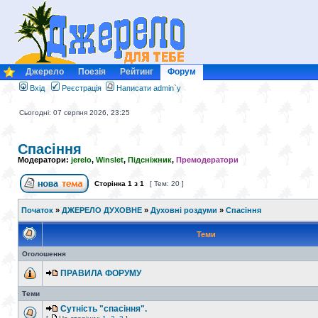
Джерело
Поезія
Рейтинг
Форум
Вхід
Реєстрація
Написати admin`у
Сьогодні: 07 серпня 2026, 23:25
Спасіння
Модератори:
jerelo
,
Winslet
,
Підсніжник
,
Премодератори
Сторінка
1
з
1
[ Тем: 20 ]
Початок
»
ДЖЕРЕЛО ДУХОВНЕ
»
Духовні роздуми
»
Спасіння
Теми
Оголошення
ПРАВИЛА ФОРУМУ
Теми
Сутність "спасіння".