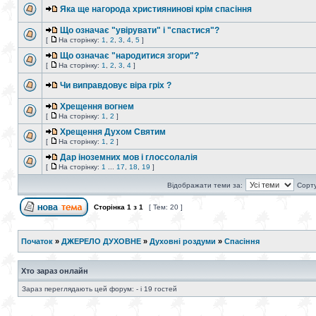
Яка ще нагорода християнинові крім спасіння
Що означає "увірувати" і "спастися"?
[
На сторінку:
1
,
2
,
3
,
4
,
5
]
Що означає "народитися згори"?
[
На сторінку:
1
,
2
,
3
,
4
]
Чи виправдовує віра гріх ?
Хрещення вогнем
[
На сторінку:
1
,
2
]
Хрещення Духом Святим
[
На сторінку:
1
,
2
]
Дар іноземних мов і глоссолалія
[
На сторінку:
1
...
17
,
18
,
19
]
Відображати теми за:
Сорту
Сторінка
1
з
1
[ Тем: 20 ]
Початок
»
ДЖЕРЕЛО ДУХОВНЕ
»
Духовні роздуми
»
Спасіння
Хто зараз онлайн
Зараз переглядають цей форум: - і 19 гостей