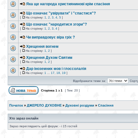
Яка ще нагорода християнинові крім спасіння
Що означає "увірувати" і "спастися"?
[
На сторінку:
1
,
2
,
3
,
4
,
5
]
Що означає "народитися згори"?
[
На сторінку:
1
,
2
,
3
,
4
]
Чи виправдовує віра гріх ?
Хрещення вогнем
[
На сторінку:
1
,
2
]
Хрещення Духом Святим
[
На сторінку:
1
,
2
]
Дар іноземних мов і глоссолалія
[
На сторінку:
1
...
17
,
18
,
19
]
Відображати теми за:
Сорту
Сторінка
1
з
1
[ Тем: 20 ]
Початок
»
ДЖЕРЕЛО ДУХОВНЕ
»
Духовні роздуми
»
Спасіння
Хто зараз онлайн
Зараз переглядають цей форум: - і 15 гостей