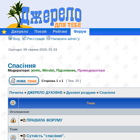
Джерело
Поезія
Рейтинг
Форум
Вхід
Реєстрація
Написати admin`у
Сьогодні: 06 серпня 2026, 01:33
Спасіння
Модератори:
jerelo
,
Winslet
,
Підсніжник
,
Премодератори
Сторінка
1
з
1
[ Тем: 20 ]
Початок
»
ДЖЕРЕЛО ДУХОВНЕ
»
Духовні роздуми
»
Спасіння
Теми
Оголошення
ПРАВИЛА ФОРУМУ
Теми
Сутність "спасіння".