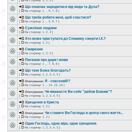
[
На сторінку:
1
,
2
,
3
]
Що означає народитися від води та Духа?
[
На сторінку:
1
...
6
,
7
,
8
]
Що треба робити мені, щоб спастися?
[
На сторінку:
1
...
5
,
6
,
7
]
Сумління людини
[
На сторінку:
1
,
2
,
3
]
Хто може приступати до Спомину смерти І.Х.?
[
На сторінку:
1
,
2
]
Смирення
[
На сторінку:
1
,
2
,
3
]
Питання про дари і мови
[
На сторінку:
1
...
7
,
8
,
9
]
Що таке Божа благодать?
[
На сторінку:
1
,
2
,
3
,
4
,
5
]
Я - спасений!?
Опитування:
[
На сторінку:
1
...
14
,
15
,
16
]
Чи вважаєте Ви себе "рабом Божим"?
Опитування:
[
На сторінку:
1
,
2
,
3
,
4
,
5
]
Хрещення в Христа
[
На сторінку:
1
,
2
]
Чи ставите Ви Господа в центр свого життя...
Опитування:
[
На сторінку:
1
,
2
]
Один Господь, одна віра, одне хрещення
[
На сторінку:
1
,
2
,
3
,
4
,
5
]