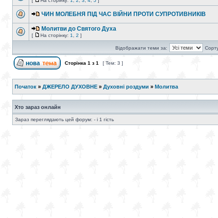
[
На сторінку:
1
,
2
,
3
,
4
,
5
]
ЧИН МОЛЕБНЯ ПIД ЧАС ВІЙНИ ПРОТИ СУПРОТИВНИКІВ
Молитви до Святого Духа
[
На сторінку:
1
,
2
]
Відображати теми за:
Сорту
Сторінка
1
з
1
[ Тем: 3 ]
Початок
»
ДЖЕРЕЛО ДУХОВНЕ
»
Духовні роздуми
»
Молитва
Хто зараз онлайн
Зараз переглядають цей форум: - і 1 гість