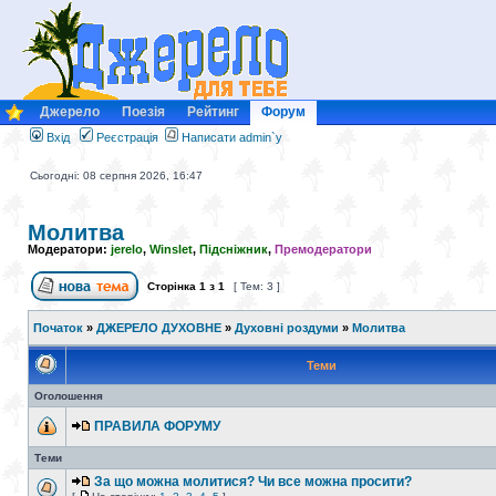
Джерело
Поезія
Рейтинг
Форум
Вхід
Реєстрація
Написати admin`у
Сьогодні: 08 серпня 2026, 16:47
Молитва
Модератори:
jerelo
,
Winslet
,
Підсніжник
,
Премодератори
Сторінка
1
з
1
[ Тем: 3 ]
Початок
»
ДЖЕРЕЛО ДУХОВНЕ
»
Духовні роздуми
»
Молитва
Теми
Оголошення
ПРАВИЛА ФОРУМУ
Теми
За що можна молитися? Чи все можна просити?