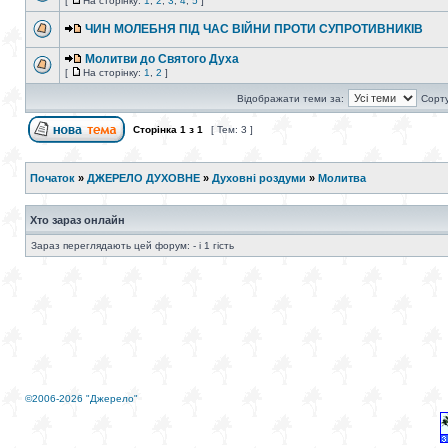
[
На сторінку:
1
,
2
,
3
,
4
,
5
]
ЧИН МОЛЕБНЯ ПIД ЧАС ВІЙНИ ПРОТИ СУПРОТИВНИКІВ
Молитви до Святого Духа
[
На сторінку:
1
,
2
]
Відображати теми за:
Сорту
Сторінка
1
з
1
[ Тем: 3 ]
Початок
»
ДЖЕРЕЛО ДУХОВНЕ
»
Духовні роздуми
»
Молитва
Хто зараз онлайн
Зараз переглядають цей форум: - і 1 гість
©2006-2026 "Джерело"