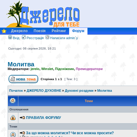
Джерело
Поезія
Рейтинг
Форум
Вхід
Реєстрація
Написати admin`у
Сьогодні: 06 серпня 2026, 16:21
Молитва
Модератори:
jerelo
,
Winslet
,
Підсніжник
,
Премодератори
Сторінка
1
з
1
[ Тем: 3 ]
Початок
»
ДЖЕРЕЛО ДУХОВНЕ
»
Духовні роздуми
»
Молитва
Теми
Оголошення
ПРАВИЛА ФОРУМУ
Теми
За що можна молитися? Чи все можна просити?