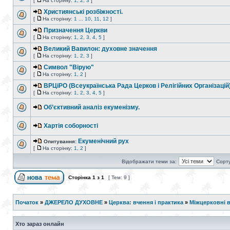
[
На сторінку:
1
,
2
,
3
]
Християнські розбіжності.
[
На сторінку:
1
...
10
,
11
,
12
]
Призначення Церкви
[
На сторінку:
1
,
2
,
3
,
4
,
5
]
Великий Вавилон: духовне значення
[
На сторінку:
1
,
2
,
3
]
Символ "Вірую"
[
На сторінку:
1
,
2
]
ВРЦіРО (Всеукраїнська Рада Церков і Релігійних Організацій
[
На сторінку:
1
,
2
,
3
,
4
,
5
]
Об’єктивний аналіз екуменізму.
Хартія соборності
Екуменічний рух
Опитування:
[
На сторінку:
1
,
2
]
Відображати теми за:
Сорту
Сторінка
1
з
1
[ Тем: 9 ]
Початок
»
ДЖЕРЕЛО ДУХОВНЕ
»
Церква: вчення і практика
»
Міжцерковні 
Хто зараз онлайн