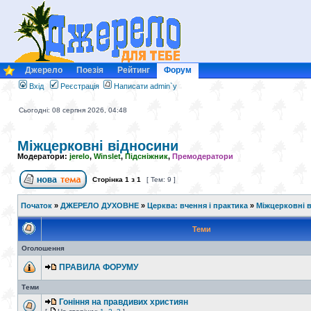
Джерело
Поезія
Рейтинг
Форум
Вхід
Реєстрація
Написати admin`у
Сьогодні: 08 серпня 2026, 04:48
Міжцерковні відносини
Модератори:
jerelo
,
Winslet
,
Підсніжник
,
Премодератори
Сторінка
1
з
1
[ Тем: 9 ]
Початок
»
ДЖЕРЕЛО ДУХОВНЕ
»
Церква: вчення і практика
»
Міжцерковні 
Теми
Оголошення
ПРАВИЛА ФОРУМУ
Теми
Гоніння на правдивих християн