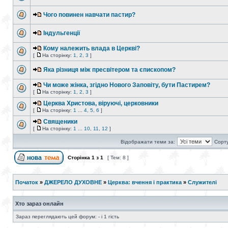
Чого повинен навчати пастир?
Індульгенції
Кому належить влада в Церкві?
[
На сторінку:
1
,
2
,
3
]
Яка різниця між пресвітером та єпископом?
Чи може жiнка, згiдно Нового Заповiту, бути Пастирем?
[
На сторінку:
1
,
2
,
3
]
Церква Христова, віруючі, церковники
[
На сторінку:
1
...
4
,
5
,
6
]
Священики
[
На сторінку:
1
...
10
,
11
,
12
]
Відображати теми за:
Сорту
Сторінка
1
з
1
[ Тем: 8 ]
Початок
»
ДЖЕРЕЛО ДУХОВНЕ
»
Церква: вчення і практика
»
Служителі
Хто зараз онлайн
Зараз переглядають цей форум: - і 1 гість