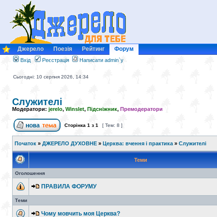
Джерело
Поезія
Рейтинг
Форум
Вхід
Реєстрація
Написати admin`у
Сьогодні: 10 серпня 2026, 14:34
Служителі
Модератори:
jerelo
,
Winslet
,
Підсніжник
,
Премодератори
Сторінка
1
з
1
[ Тем: 8 ]
Початок
»
ДЖЕРЕЛО ДУХОВНЕ
»
Церква: вчення і практика
»
Служителі
Теми
Оголошення
ПРАВИЛА ФОРУМУ
Теми
Чому мовчить моя Церква?