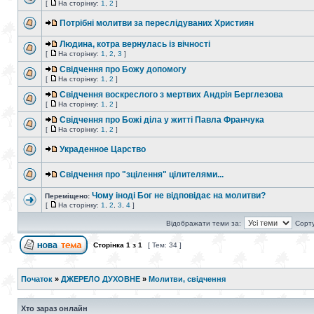
[
На сторінку:
1
,
2
]
Потрібні молитви за переслідуваних Християн
Людина, котра вернулась із вічності
[
На сторінку:
1
,
2
,
3
]
Свідчення про Божу допомогу
[
На сторінку:
1
,
2
]
Свідчення воскреслого з мертвих Андрія Берглезова
[
На сторінку:
1
,
2
]
Свідчення про Божі діла у житті Павла Франчука
[
На сторінку:
1
,
2
]
Украденное Царство
Свідчення про "зцілення" цілителями...
Чому іноді Бог не відповідає на молитви?
Переміщено:
[
На сторінку:
1
,
2
,
3
,
4
]
Відображати теми за:
Сорту
Сторінка
1
з
1
[ Тем: 34 ]
Початок
»
ДЖЕРЕЛО ДУХОВНЕ
»
Молитви, свідчення
Хто зараз онлайн