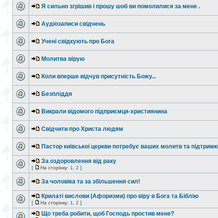
Я сильно згрішив і прошу шоб ви помолилися за мене .
Аудіозаписи свідчень
Учені свідкують про Бога
Молитва вірую
Коли вперше відчув присутність Божу...
Безпліддя
Викрали відомого підприємця-християнина
Свідчити про Христа людям
Пастор київської церкви потребує ваших молитв та підтримк
За оздоровлення від раку
[
На сторінку:
1
,
2
]
За чоловіка та за збільшення сил!
Крилаті вислови (Афоризми) про віру в Бога та Біблію
[
На сторінку:
1
,
2
]
Що треба робити, щоб Господь простив мене?