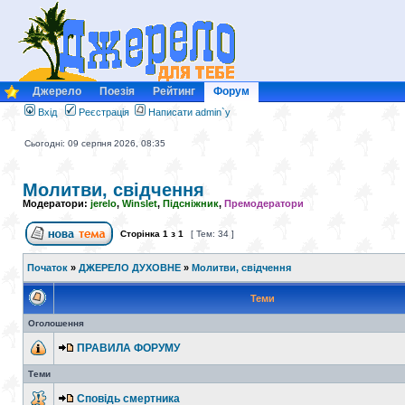
Джерело
Поезія
Рейтинг
Форум
Вхід
Реєстрація
Написати admin`у
Сьогодні: 09 серпня 2026, 08:35
Молитви, свідчення
Модератори:
jerelo
,
Winslet
,
Підсніжник
,
Премодератори
Сторінка
1
з
1
[ Тем: 34 ]
Початок
»
ДЖЕРЕЛО ДУХОВНЕ
»
Молитви, свідчення
Теми
Оголошення
ПРАВИЛА ФОРУМУ
Теми
Сповідь смертника