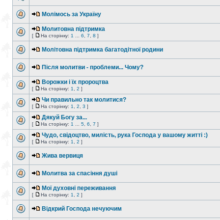
Молімось за Україну
Молитовна підтримка
[
На сторінку:
1
...
6
,
7
,
8
]
Молітовна підтримка багатодітної родини
Після молитви - проблеми... Чому?
Ворожки і їх пророцтва
[
На сторінку:
1
,
2
]
Чи правильно так молитися?
[
На сторінку:
1
,
2
,
3
]
Дякуй Богу за...
[
На сторінку:
1
...
5
,
6
,
7
]
Чудо, свідоцтво, милість, рука Господа у вашому житті :)
[
На сторінку:
1
,
2
]
Жива вервиця
Молитва за спасіння душі
Мої духовні переживання
[
На сторінку:
1
,
2
]
Відкрий Господа нечуючим