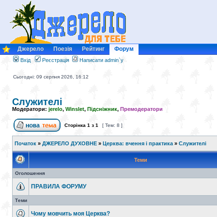
Джерело
Поезія
Рейтинг
Форум
Вхід
Реєстрація
Написати admin`у
Сьогодні: 09 серпня 2026, 16:12
Служителі
Модератори:
jerelo
,
Winslet
,
Підсніжник
,
Премодератори
Сторінка
1
з
1
[ Тем: 8 ]
Початок
»
ДЖЕРЕЛО ДУХОВНЕ
»
Церква: вчення і практика
»
Служителі
Теми
Оголошення
ПРАВИЛА ФОРУМУ
Теми
Чому мовчить моя Церква?