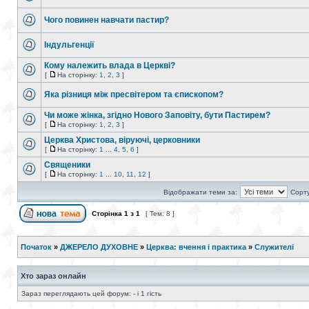
Чого повинен навчати пастир?
Індульгенції
Кому належить влада в Церкві?
[
На сторінку:
1
,
2
,
3
]
Яка різниця між пресвітером та єпископом?
Чи може жiнка, згiдно Нового Заповiту, бути Пастирем?
[
На сторінку:
1
,
2
,
3
]
Церква Христова, віруючі, церковники
[
На сторінку:
1
...
4
,
5
,
6
]
Священики
[
На сторінку:
1
...
10
,
11
,
12
]
Відображати теми за:
Сорту
Сторінка
1
з
1
[ Тем: 8 ]
Початок
»
ДЖЕРЕЛО ДУХОВНЕ
»
Церква: вчення і практика
»
Служителі
Хто зараз онлайн
Зараз переглядають цей форум: - і 1 гість