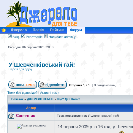
Джерело
Поезія
Рейтинг
Форум
Вхід
Реєстрація
Написати admin`у
Сьогодні: 06 серпня 2026, 20:32
У Шевченківський гай!
Версія для друку
Сторінка
1
з
1
[ 3 повідомлень ]
Теми без відповідей
|
Активні теми
Початок
»
ДЖЕРЕЛО ЗЕМНЕ
»
Що? Де? Коли?
Автор
Сонячник
Тема повідомлення:
У Шевченківський гай!
14 червня 2009 р. о 16 год. у Шевче