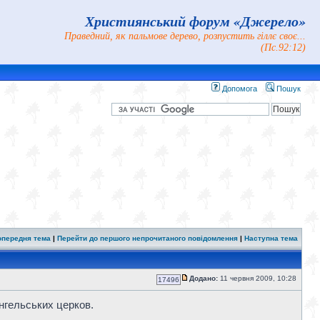
Християнський форум «Джерело»
Праведний, як пальмове дерево, розпустить гіллє своє...
(Пс.92:12)
Допомога
Пошук
опередня тема
|
Перейти до першого непрочитаного повідомлення
|
Наступна тема
Додано:
11 червня 2009, 10:28
17496
ангельських церков.