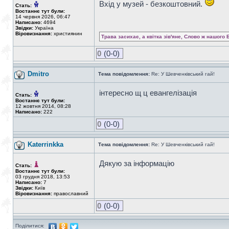
Вхід у музей - безкоштовний.
Стать:
Востаннє тут були:
14 червня 2026, 06:47
Написано:
4694
Звідки:
Україна
Віровизнання:
християнин
Трава засихає, а квітка зів'яне, Слово ж нашого 
0
(0-0)
Dmitro
Тема повідомлення:
Re: У Шевченківський гай!
інтересно щ ц евангелізація
Стать:
Востаннє тут були:
12 жовтня 2014, 08:28
Написано:
222
0
(0-0)
Katerrinkka
Тема повідомлення:
Re: У Шевченківський гай!
Дякую за інформацію
Стать:
Востаннє тут були:
03 грудня 2018, 13:53
Написано:
7
Звідки:
Київ
Віровизнання:
православний
0
(0-0)
Поділитися: