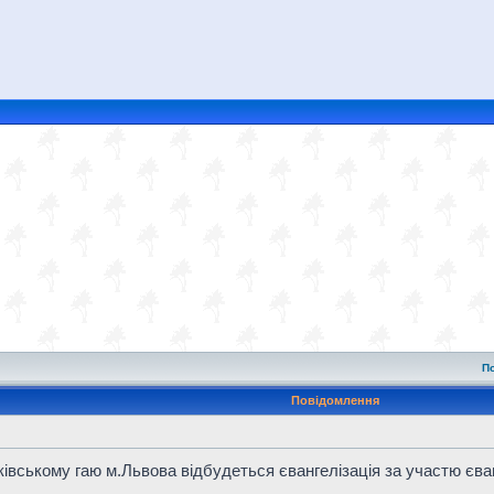
П
Повідомлення
нківському гаю м.Львова відбудеться євангелізація за участю єв