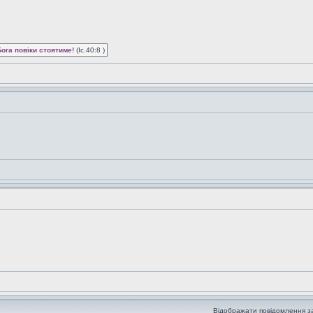
Бога повіки стоятиме!
(Іс.40:8 )
Відображати повідомлення з