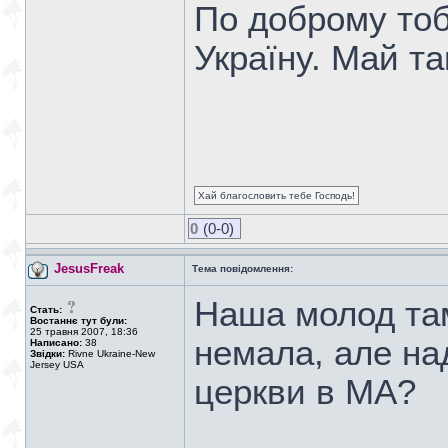
По доброму тоб
Україну. Май т
Хай благословить тебе Господь!
0
(0-0)
JesusFreak
Тема повідомлення:
Наша молод там
Стать:
Востаннє тут були:
25 травня 2007, 18:36
немала, але над
Написано:
38
Звідки:
Rivne Ukraine-New
Jersey USA
церкви в МА?