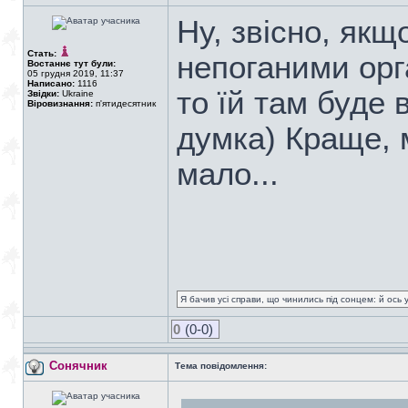
Ну, звісно, якщ
Стать:
непоганими орг
Востаннє тут були:
05 грудня 2019, 11:37
Написано:
1116
то їй там буде
Звідки:
Ukraine
Віровизнання:
п'ятидесятник
думка) Краще, 
мало...
Я бачив усі справи, що чинились під сонцем: й ось 
0
(0-0)
Сонячник
Тема повідомлення: