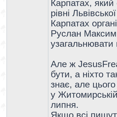
Карпатах, який
рівні Львівсько
Карпатах органі
Руслан Максимі
узагальнювати 
Але ж JesusFre
бути, а ніхто та
знає, але цього
у Житомирській 
липня.
Якщо всі пишут