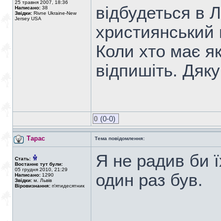
25 травня 2007, 18:36
відбудеться в Л
Написано:
38
Звідки:
Rivne Ukraine-New
Jersey USA
xристиянський 
Коли xто має я
відпишіть. Дяк
0
(0-0)
Тарас
Тема повідомлення:
Я не радив би ї
Стать:
Востаннє тут були:
05 грудня 2010, 21:29
один раз був.
Написано:
1290
Звідки:
м. Львів
Віровизнання:
п'ятидесятник