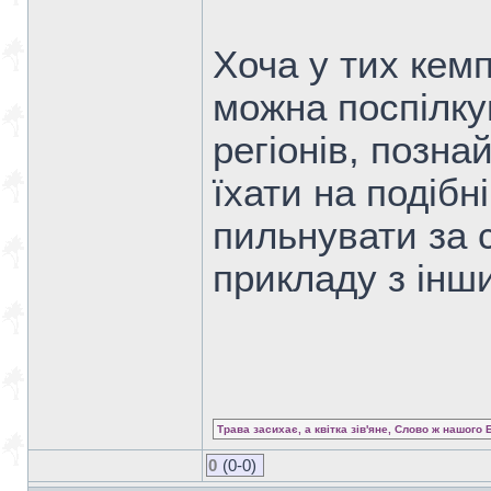
Хоча у тих кемп
можна поспілку
регіонів, позна
їхати на подібні
пильнувати за 
прикладу з інши
Трава засихає, а квітка зів'яне, Слово ж нашого 
0
(0-0)