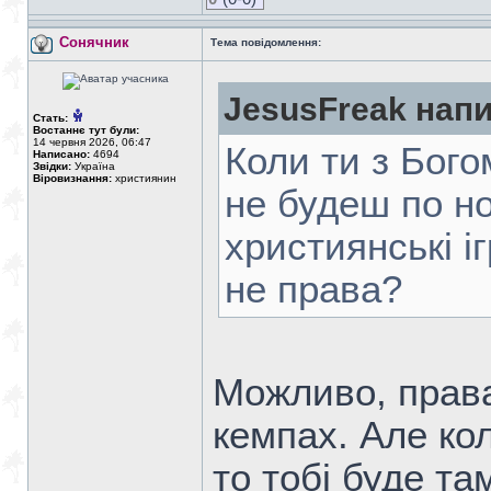
Сонячник
Тема повідомлення:
JesusFreak напи
Стать:
Востаннє тут були:
14 червня 2026, 06:47
Коли ти з Бого
Написано:
4694
Звідки:
Україна
Віровизнання:
християнин
не будеш по но
християнські і
не права?
Можливо, права
кемпах. Але кол
то тобі буде та