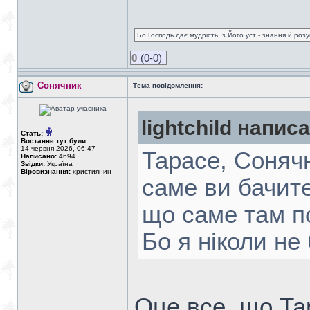
Бо Господь дає мудрість, з Його уст - знання й роз
0
(0-0)
Сонячник
Тема повідомлення:
lightchild написа
Стать:
Востаннє тут були:
14 червня 2026, 06:47
Тарасе, Сонячн
Написано:
4694
Звідки:
Україна
Віровизнання:
християнин
саме ви бачите
що саме там п
Бо я ніколи не 
Оце все, що Тар