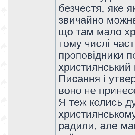
безчестя, яке я
звичайно можна
що там мало хр
тому числі част
проповідники п
християнський 
Писання і утвер
воно не принесе
Я теж колись д
християнському 
радили, але ма