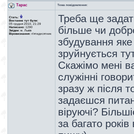
Тарас
Тема повідомлення:
Треба ще задат
Стать:
Востаннє тут були:
05 грудня 2010, 21:29
більше чи добро
Написано:
1290
Звідки:
м. Львів
Віровизнання:
п'ятидесятник
збудування яке
зруйнується ту
Скажімо мені в
служінні говор
зразу ж після т
задаєшся питан
віруючі? Більші
за багато років