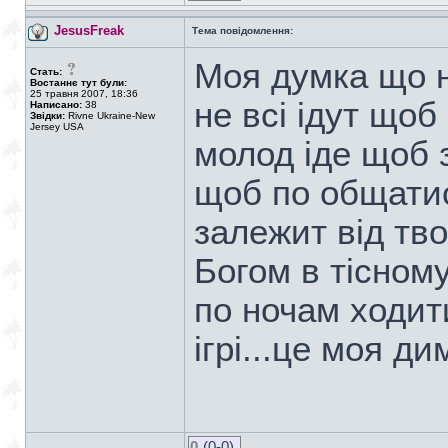
JesusFreak
Тема повідомлення:
Моя думка що н
Стать:
Востаннє тут були:
25 травня 2007, 18:36
не всі ідут щоб
Написано:
38
Звідки:
Rivne Ukraine-New
Jersey USA
молод іде щоб з
щоб по общатис
залежит від тво
Богом в тісному
по ночам ходити
ігрі...це моя д
0
(0-0)