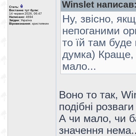
Winslet написав
Стать:
Востаннє тут були:
14 червня 2026, 06:47
Ну, звісно, як
Написано:
4694
Звідки:
Україна
Віровизнання:
християнин
непоганими ор
то їй там буде
думка) Краще, 
мало...
Воно то так, Wi
подібні розваги
А чи мало, чи б
значення нема..