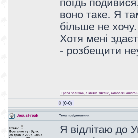
поїдь подивися
воно таке. Я та
більше не хочу.
Хотя мені здає
- розбещити не
Трава засихає, а квітка зів'яне, Слово ж нашого 
0
(0-0)
JesusFreak
Тема повідомлення:
Я відлітаю до У
Стать:
Востаннє тут були:
25 травня 2007, 18:36