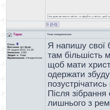
Аж доки ви маєте світло, то віруйте у світло, щоб 
0
(0-0)
Тарас
Тема повідомлення:
Я напишу свої 
Стать:
Востаннє тут були:
05 грудня 2010, 21:29
там більшість м
Написано:
1290
Звідки:
м. Львів
Віровизнання:
п'ятидесятник
щоб мати христ
одержати збуду
позустрічатись
Після зібрання
лишнього з ремн