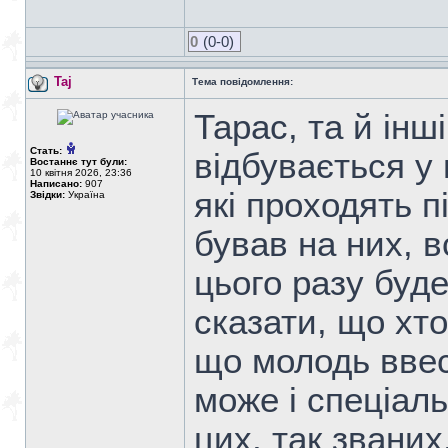
0
(0-0)
Taj
Тема повідомлення:
Тарас, та й інш
Стать:
відбувається у
Востаннє тут були:
10 квітня 2026, 23:36
Написано:
907
які проходять п
Звідки:
Україна
бував на них, 
цього разу буд
сказати, що хто
що молодь ввес
може і спеціаль
цих, так званих