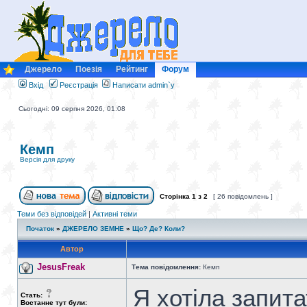
Джерело
Поезія
Рейтинг
Форум
Вхід
Реєстрація
Написати admin`у
Сьогодні: 09 серпня 2026, 01:08
Кемп
Версія для друку
Сторінка
1
з
2
[ 26 повідомлень ]
Теми без відповідей
|
Активні теми
Початок
»
ДЖЕРЕЛО ЗЕМНЕ
»
Що? Де? Коли?
Автор
JesusFreak
Тема повідомлення:
Кемп
Я хотіла запита
Стать:
Востаннє тут були: