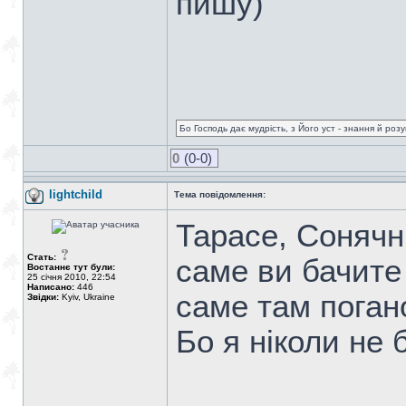
пишу)
Бо Господь дає мудрість, з Його уст - знання й роз
0
(0-0)
lightchild
Тема повідомлення:
Тарасе, Сонячн
Стать:
саме ви бачите
Востаннє тут були:
25 січня 2010, 22:54
Написано:
446
саме там поган
Звідки:
Kyiv, Ukraine
Бо я ніколи не 