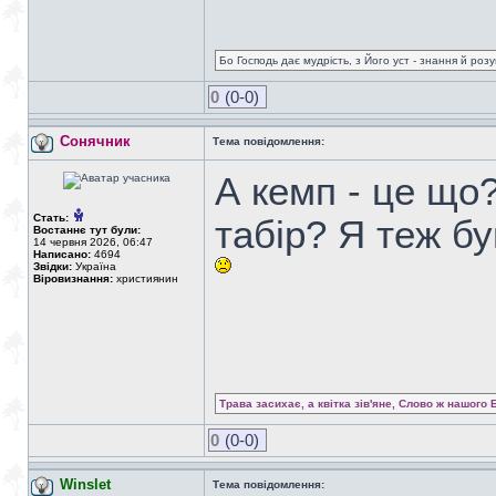
Бо Господь дає мудрість, з Його уст - знання й роз
0
(0-0)
Сонячник
Тема повідомлення:
А кемп - це що
Стать:
табір? Я теж бу
Востаннє тут були:
14 червня 2026, 06:47
Написано:
4694
Звідки:
Україна
Віровизнання:
християнин
Трава засихає, а квітка зів'яне, Слово ж нашого 
0
(0-0)
Winslet
Тема повідомлення: