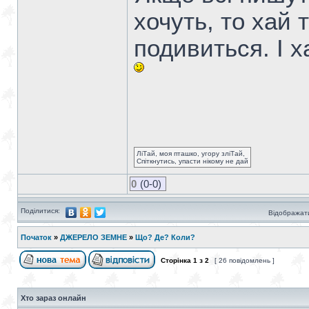
хочуть, то хай 
подивиться. І х
ЛіТай, моя пташко, угору зліТай,
Спіткнутись, упасти нікому не дай
0
(0-0)
Поділитися:
Відображати
Початок
»
ДЖЕРЕЛО ЗЕМНЕ
»
Що? Де? Коли?
Сторінка
1
з
2
[ 26 повідомлень ]
Хто зараз онлайн