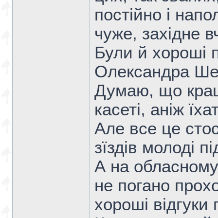
постійно і нап
чуже, західне 
Були й хороші п
Олександра Шев
Думаю, що кращ
касеті, аніж їх
Але все це сто
зїздів молоді пі
А на обласному 
не погано прох
хороші відгуки 