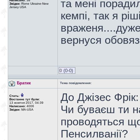
та мені поради
Написано:
38
Звідки:
Rivne Ukraine-New
Jersey USA
кемпі, так я ріш
враженя....дуже 
вернуся обовяз
0
(0-0)
Братик
Тема повідомлення:
До Джізес Фрік:
Стать:
Востаннє тут були:
13 жовтня 2017, 04:39
Чи буваєш ти н
Написано:
4006
Звідки:
MA-USA
проводяться що
Пенсилванії?