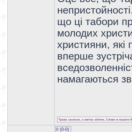
непристойності.
що ці табори п
молодих христи
християни, які 
вперше зустріч
вседозволенністю
намагаються зв
Трава засихає, а квітка зів'яне, Слово ж нашого 
0
(0-0)