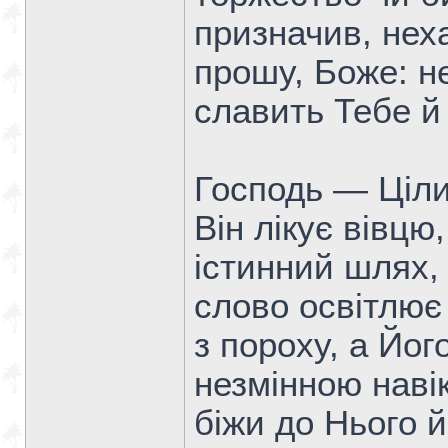
призначив, нех
прошу, Боже: н
славить Тебе й 
Господь — Ціли
Він лікує вівцю
істинний шлях,
слово освітлює 
з пороху, а Йог
незмінною наві
біжи до Нього й