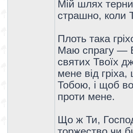
Мій шлях тернис
страшно, коли 
Плоть така гріх
Маю спрагу — Б
святих Твоїх д
мене від гріха
Тобою, і щоб в
проти мене.
Що ж Ти, Госпо
торжество чи б