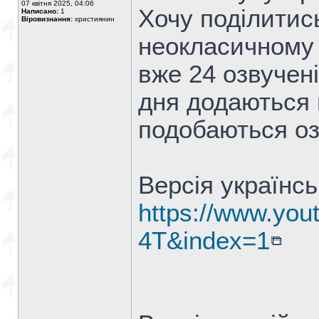
07 квітня 2025, 04:06
Хочу поділитис
Написано:
1
Віровизнання:
християнин
неокласичному 
вже 24 озвучен
дня додаються 
подобаються оз
Версія українс
https://www.you
4T&index=1