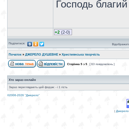
Господь благий 
+2
(2-0)
Поділитися:
Відображати
Початок
»
ДЖЕРЕЛО ДУШЕВНЕ
»
Християнська творчість
Сторінка
5
з
5
[ 63 повідомлень ]
Хто зараз онлайн
Зараз переглядають цей форум: - і 1 гість
©2006-2026 "Джерело"
|
Джерело