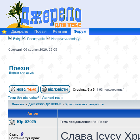
Джерело
Поезія
Рейтинг
Форум
Вхід
Реєстрація
Написати admin`у
Сьогодні: 06 серпня 2026, 22:05
Поезія
Версія для друку
Сторінка
5
з
5
[ 63 повідомлень ]
Теми без відповідей
|
Активні теми
Початок
»
ДЖЕРЕЛО ДУШЕВНЕ
»
Християнська творчість
Автор
Юрій2025
Тема повідомлення:
Re: Поезія
Слава Ісусу Хр
Стать:
Востаннє тут були: