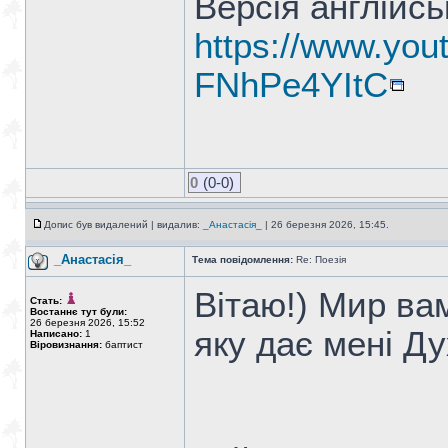
Версія англійс
https://www.yo
FNhPe4YItC
0
(0-0)
Допис був видалений | видалив:
_Анастасія_
| 26 березня 2026, 15:45.
_Анастасія_
Тема повідомлення:
Re: Поезія
Вітаю!) Мир вам
Стать:
Востаннє тут були:
26 березня 2026, 15:52
яку дає мені Д
Написано:
1
Віровизнання:
баптист