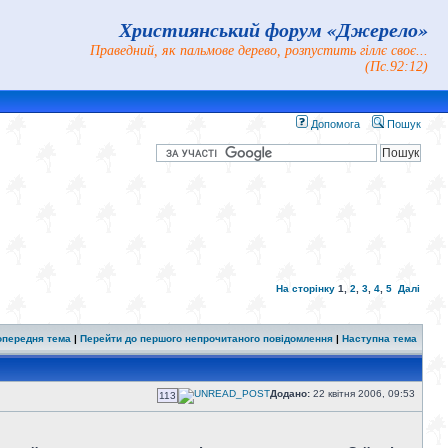
Християнський форум «Джерело»
Праведний, як пальмове дерево, розпустить гіллє своє...
(Пс.92:12)
Допомога
Пошук
На сторінку
1
,
2
,
3
,
4
,
5
Далі
опередня тема
|
Перейти до першого непрочитаного повідомлення
|
Наступна тема
Додано:
22 квітня 2006, 09:53
113