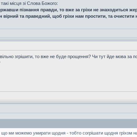
такі місця зі Слова Божого:
ржавши пізнання правди, то вже за гріхи не знаходиться же
ін вірний та праведний, щоб гріхи нам простити, та очистити 
вільно згрішити, то вже не буде прощення? Чи тут йде мова за по
?
, що ми можемо умирати щодня - тобто согрішати щодня гріхом н