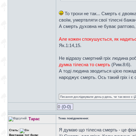
То трохи не так... Смерть є двояк
своїм, умертвляти свої тілесні бажа
А смерть духовна не буває раптово, 
Але кожен спокушується, як надитьс
Як.1:14,15.
Не відразу смертний гріх людина ро
думка тілесна то смерть
(Рим.8:6).
А тоді людина зводиться цією пожадл
народжує смерть. Ось такий гріх і є
Писання досліджували день-у-день, чи так воно є (Ді
0
(0-0)
Тарас
Тема повідомлення:
Я думаю що тілесна смерть - це фізі
Стать:
Востаннє тут були: