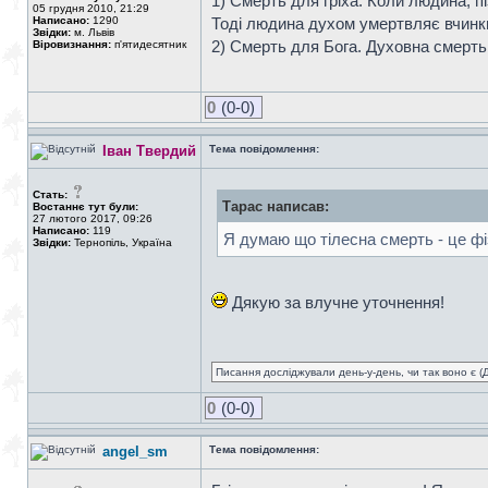
1) Смерть для гріха. Коли людина, п
05 грудня 2010, 21:29
Написано:
1290
Тоді людина духом умертвляє вчинки 
Звідки:
м. Львів
2) Смерть для Бога. Духовна смерть.
Віровизнання:
п'ятидесятник
0
(0-0)
Іван Твердий
Тема повідомлення:
Стать:
Тарас написав:
Востаннє тут були:
27 лютого 2017, 09:26
Написано:
119
Я думаю що тілесна смерть - це фіз
Звідки:
Тернопіль, Україна
Дякую за влучне уточнення!
Писання досліджували день-у-день, чи так воно є (Ді
0
(0-0)
angel_sm
Тема повідомлення: