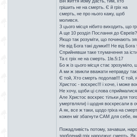
Він життя йому дасть, тим, хто
грішить не на смерть. Є й гріх на
смерть, не про нього кажу, щоб
молився.
З цього місця нібито виходить, що г
А ще 10 розділ Послання до Євреїв?
Якщо так розуміти, що починають зяв
Не від Бога такі думки!!! Не від Бога т
Сприйнявши таке тлумачення за істин
Та є гріх не на смерть. 1Ів.5:17
Бо ж із цього місця стає зрозуміло, 
А ми ж звикли вважати неправду таки
Є той, Хто смерть подолав!!! Є той, 
Христос - воскрес!!! і хоче, і може 
Не хочу, щоби ці слова сприймалися 
Але Христос воскрес тільки для того
умертвляли) і щодня воскресали в о
А як, все ж таки, щодо гріха на сме
кожен міг збагнути САМ для себе, я
Пожадливість потому, зачавши, наро
зроблений гріх народжує смерть. Як 