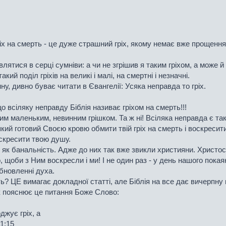
ріх на смерть - це дуже страшний гріх, якому немає вже прощенн
лятися в серці сумніви: а чи не згрішив я таким гріхом, а може
акий поділ гріхів на великі і малі, на смертні і незначні.
у, дивно буває читати в Євангелії: Усяка неправда то гріх.
що всіляку неправду Біблія називає гріхом на смерть!!!
м маленьким, невинним грішком. Та ж ні! Всіляка неправда є так
який готовий Своєю кровю обмити твій гріх на смерть і воскресит
воскресити твою душу.
як банальність. Адже до них так вже звикли християни. Христос 
, щоби з Ним воскресли і ми! І не один раз - у день нашого пока
бновленні духа.
рть? ЦЕ вимагає докладної статті, але Біблія на все дає вичерпн
к пояснює це питання Боже Слово:
джує гріх, а
1:15