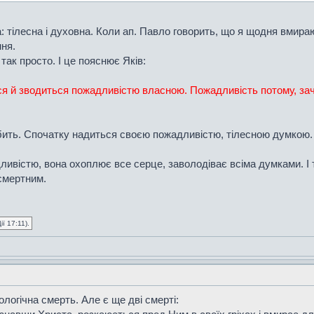
а: тілесна і духовна. Коли ап. Павло говорить, що я щодня вмираю
ння.
так просто. І це пояснює Яків:
я й зводиться пожадливістю власною. Пожадливість потому, зача
бить. Спочатку надиться своєю пожадливістю, тілесною думкою.
ивістю, вона охоплює все серце, заволодіває всіма думками. І т
 смертним.
ї 17:11).
ологічна смерть. Але є ще дві смерті: