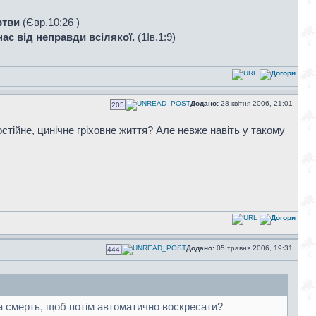
ртви
(Євр.10:26 )
нас від неправди всілякої.
(1Ів.1:9)
Додано:
28 квітня 2006, 21:01
205
стійне, цинічне гріховне життя? Але невже навіть у такому
Додано:
05 травня 2006, 19:31
444
а смерть, щоб потім автоматично воскресати?