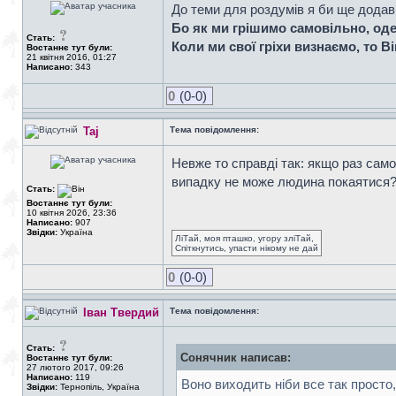
До теми для роздумів я би ще додав 
Бо як ми грішимо самовільно, оде
Стать:
Коли ми свої гріхи визнаємо, то В
Востаннє тут були:
21 квітня 2016, 01:27
Написано:
343
0
(0-0)
Taj
Тема повідомлення:
Невже то справді так: якщо раз само
випадку не може людина покаятися
Стать:
Востаннє тут були:
10 квітня 2026, 23:36
Написано:
907
Звідки:
Україна
ЛіТай, моя пташко, угору зліТай,
Спіткнутись, упасти нікому не дай
0
(0-0)
Іван Твердий
Тема повідомлення:
Стать:
Сонячник написав:
Востаннє тут були:
27 лютого 2017, 09:26
Написано:
119
Воно виходить ніби все так просто
Звідки:
Тернопіль, Україна