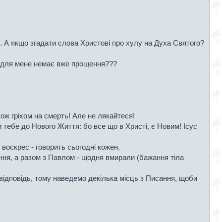
я. А якщо згадати слова Христові про хулу на Духа Святого?
 й для мене немає вже прощення???
ож гріхом на смерть! Але не лякайтеся!
и тебе до Нового Життя: бо все що в Христі, є Новим! Ісус
воскрес - говорить сьогодні кожен.
яння, а разом з Павлом - щодня вмирали (бажання тіла
у відповідь, тому наведемо декілька місць з Писання, щоби