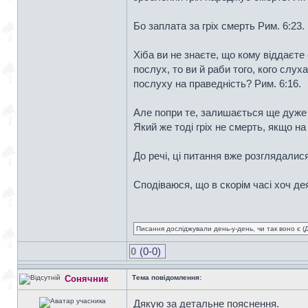
Бо заплата за гріх смерть Рим. 6:23.
Хіба ви не знаєте, що кому віддаєте 
послух, то ви й раби того, кого слух
послуху на праведність? Рим. 6:16.
Але попри те, залишається ще дуже б
Який же тоді гріх не смерть, якщо н
До речі, ці питання вже розглядалис
Сподіваюся, що в скорім часі хоч де
Писання досліджували день-у-день, чи так воно є (Ді
0
(0-0)
Сонячник
Тема повідомлення:
Дякую за детальне пояснення.