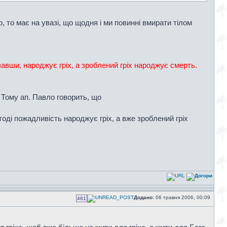
, то має на увазі, що щодня і ми повинні вмирати тілом
вши, народжує гріх, а зроблений гріх народжує смерть.
 Тому ап. Павло говорить, що
оді пожадливість народжує гріх, а вже зроблений гріх
Додано:
06 травня 2006, 00:09
461