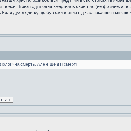
ізнавши Христа, розкаюється пред Ним в своїх гріхах і вмирає для
тілесні. Вона тоді щодня вмертвляє своє тіло (не фізичне, а пло
 Коли дух людини, що був оживлений під час покаяння і міг спіл
іологічна смерть. Але є ще дві смерті
ї 17:11).