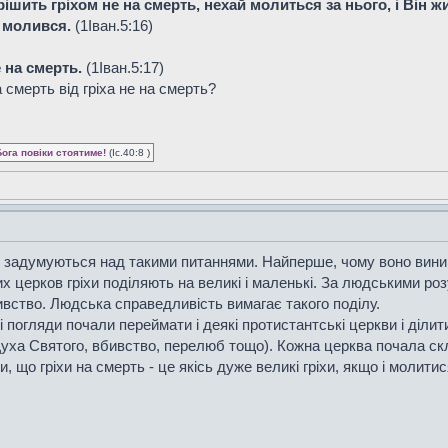
ішить гріхом не на смерть, нехай молиться за нього, і Він жи
б молився.
(1Iван.5:16)
е на смерть.
(1Iван.5:17)
а смерть від гріха не на смерть?
Бога повіки стоятиме!
(Іс.40:8 )
що задумуються над такими питаннями. Найперше, чому воно вин
х церков гріхи поділяють на великі і маленькі. За людськими р
ивство. Людська справедливість вимагає такого поділу.
огляди почали переймати і деякі протистантські церкви і ділити гр
Духа Святого, вбивство, перелюб тощо). Кожна церква почала склад
, що гріхи на смерть - це якісь дуже великі гріхи, якщо і молити