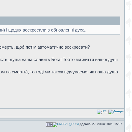
ли) і щодня воскресали в обновленні духа.
 смерть, щоб потім автоматично воскресати?
дість, душа наша славить Бога! Тобто ми життя нашої душі
іхом на смерть), то тоді ми також відчуваємо, як наша душа
Додано:
27 квітня 2006, 15:37
159