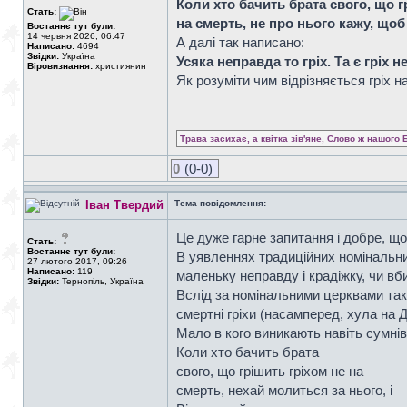
Коли хто бачить брата свого, що гр
Стать:
на смерть, не про нього кажу, що
Востаннє тут були:
14 червня 2026, 06:47
А далі так написано:
Написано:
4694
Звідки:
Україна
Усяка неправда то гріх. Та є гріх н
Віровизнання:
християнин
Як розуміти чим відрізняється гріх н
Трава засихає, а квітка зів'яне, Слово ж нашого 
0
(0-0)
Іван Твердий
Тема повідомлення:
Це дуже гарне запитання і добре, 
Стать:
Востаннє тут були:
В уявленнях традиційних номінальни
27 лютого 2017, 09:26
Написано:
119
маленьку неправду і крадіжку, чи вб
Звідки:
Тернопіль, Україна
Вслід за номінальними церквами такі п
смертні гріхи (насамперед, хула на 
Мало в кого виникають навіть сумніви
Коли хто бачить брата
свого, що грішить гріхом не на
смерть, нехай молиться за нього, і