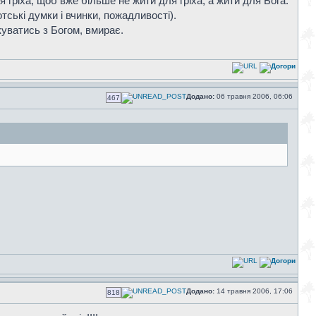
 гріха, щоб вже більше не жити для гріха, а жити для Бога.
тські думки і вчинки, пожадливості).
куватись з Богом, вмирає.
Додано:
06 травня 2006, 06:06
467
Додано:
14 травня 2006, 17:06
818