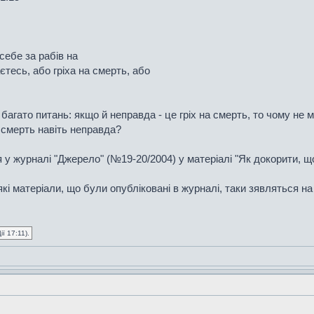
себе за рабів на
аєтесь, або гріха на смерть, або
агато питань: якщо й неправда - це гріх на смерть, то чому не
а смерть навіть неправда?
я у журналі "Джерело" (№19-20/2004) у матеріалі "Як докорити,
які матеріали, що були опубліковані в журналі, таки зявляться н
ї 17:11).