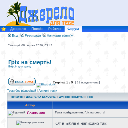
Джерело
Поезія
Рейтинг
Форум
Вхід
Реєстрація
Написати admin`у
Сьогодні: 08 серпня 2026, 03:43
Гріх на смерть!
Версія для друку
Сторінка
1
з
5
[ 61 повідомлень ]
Теми без відповідей
|
Активні теми
Початок
»
ДЖЕРЕЛО ДУХОВНЕ
»
Духовні роздуми
»
Гріх
Автор
Сонячник
Тема повідомлення:
Гріх на смерть!
От в Біблії є написано так: