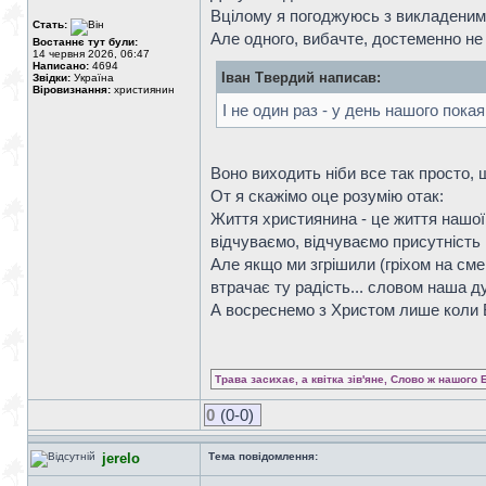
Вцілому я погоджуюсь з викладеним
Стать:
Але одного, вибачте, достеменно не
Востаннє тут були:
14 червня 2026, 06:47
Написано:
4694
Іван Твердий написав:
Звідки:
Україна
Віровизнання:
християнин
І не один раз - у день нашого пок
Воно виходить ніби все так просто,
От я скажімо оце розумію отак:
Життя християнина - це життя нашої 
відчуваємо, відчуваємо присутність
Але якщо ми згрішили (гріхом на смер
втрачає ту радість... словом наша 
А восреснемо з Христом лише коли В
Трава засихає, а квітка зів'яне, Слово ж нашого 
0
(0-0)
jerelo
Тема повідомлення: