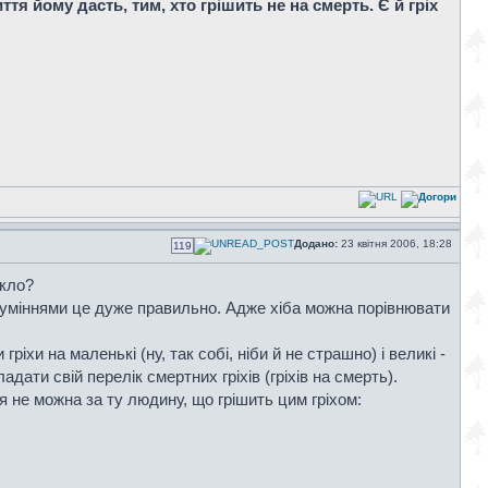
ття йому дасть, тим, хто грішить не на смерть. Є й гріх
Додано:
23 квітня 2006, 18:28
119
икло?
озуміннями це дуже правильно. Адже хіба можна порівнювати
іхи на маленькі (ну, так собі, ніби й не страшно) і великі -
ати свій перелік смертних гріхів (гріхів на смерть).
ся не можна за ту людину, що грішить цим гріхом: