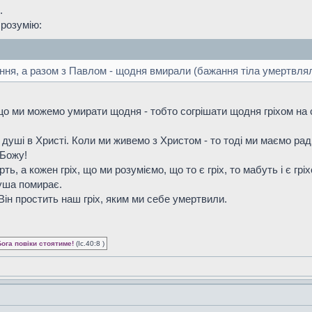
.
 розумію:
аяння, а разом з Павлом - щодня вмирали (бажання тіла умертвля
 що ми можемо умирати щодня - тобто согрішати щодня гріхом на
душі в Христі. Коли ми живемо з Христом - то тоді ми маємо ра
 Божу!
ть, а кожен гріх, що ми розуміємо, що то є гріх, то мабуть і є гр
душа помирає.
ін простить наш гріх, яким ми себе умертвили.
Бога повіки стоятиме!
(Іс.40:8 )