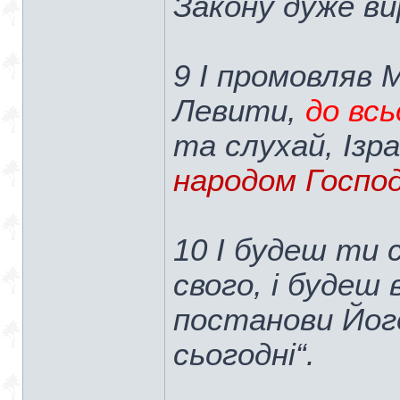
Зако́ну дуже вир
9 І промовляв 
Левити,
до всь
та слухай, Ізр
народом Господ
10 І будеш ти 
свого, і будеш
постанови Його
сьогодні“.