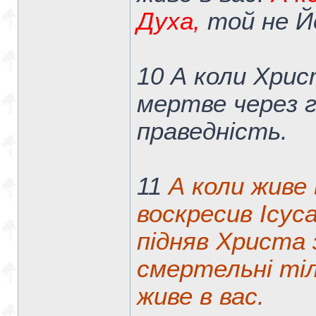
Духа,
той не Й
10 А коли Хрис
мертве через г
праведність.
11
А коли живе 
воскресив Ісус
підняв Христа 
смертельні тіл
живе в вас.