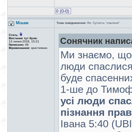
0
(0-0)
Мішам
Тема повідомлення:
Re: Сутність "спасіння".
Стать:
Сонячник напис
Востаннє тут були:
13 липня 2026, 15:21
Написано:
48
Віровизнання:
християнин
Ми знаємо, що
люди спаслися
буде спасенни
1-ше до Тимоф
усі люди спас
пізнання прав
Івана 5:40 (UB