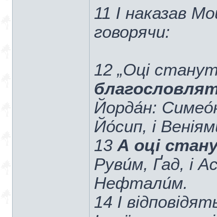
11 І наказав Мо
говорячи:
12 „Оці стануть
благословлят
Йорда́н: Симео́н,
Йо́сип, і Веніями
13
А оці стан
Руви́м, Ґад, і Ас
Нефтали́м.
14 І відповідят