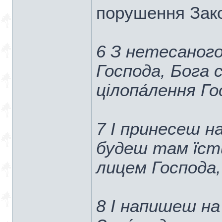
порушення Зако
6 З нетесаного
Господа, Бога 
цілопа́лення Го
7 І принесеш н
будеш там їст
лицем Господа,
8 І напишеш на 