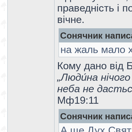
праведність і п
вічне.
Сонячник напис
на жаль мало х
Кому дано від 
„Люди́на нічого
неба не дастьс
Мф19:11
Сонячник напис
А ще Дух Свят