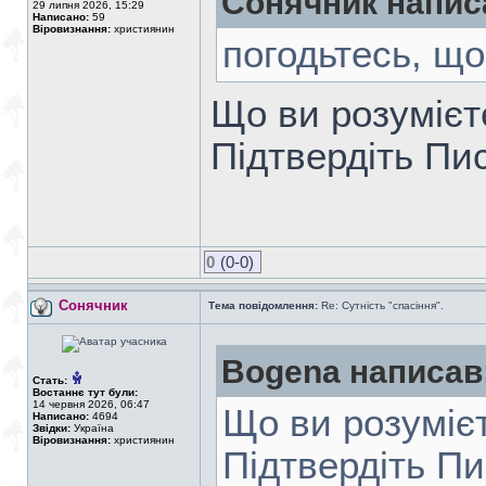
Сонячник напис
29 липня 2026, 15:29
Написано:
59
Віровизнання:
християнин
погодьтесь, щ
Що ви розумієт
Підтвердіть Пи
0
(0-0)
Сонячник
Тема повідомлення:
Re: Сутність "спасіння".
Bogena написав
Стать:
Востаннє тут були:
14 червня 2026, 06:47
Що ви розумієт
Написано:
4694
Звідки:
Україна
Віровизнання:
християнин
Підтвердіть П