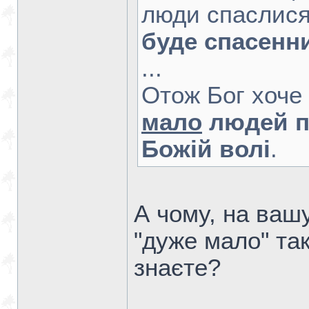
люди спаслися
буде спасенн
...
Отож Бог хоче
мало
людей п
Божій волі
.
А чому, на вашу
"дуже мало" так
знаєте?