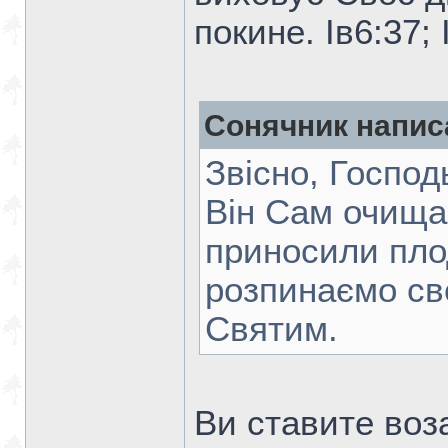
покине. Ів6:37; 
Сонячник напис
Звісно, Господ
Він Сам очища
приносили пло
розпинаємо св
Святим.
Ви ставите воз