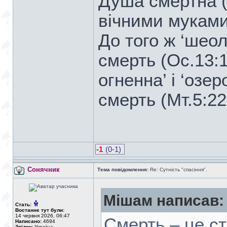
Душа смертна (Є
вічними муками 
До того ж ‘шеол
смерть (Ос.13:1
огненна’ і ‘озер
смерть (Мт.5:22
-1
(0-1)
Сонячник
Тема повідомлення:
Re: Сутність "спасіння".
Мішам написав:
Стать:
Востаннє тут були:
14 червня 2026, 06:47
Смерть – це ст
Написано:
4694
Звідки:
Україна