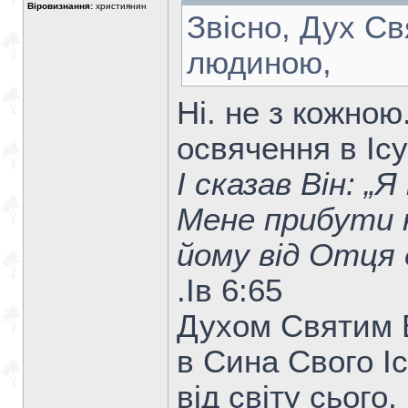
Віровизнання:
християнин
Звісно, Дух С
людиною,
Ні. не з кожно
освячення в Ісу
І сказав Він: „
Мене прибути н
йому від Отця 
.Ів 6:65
Духом Святим Б
в Сина Свого Іс
від світу сього