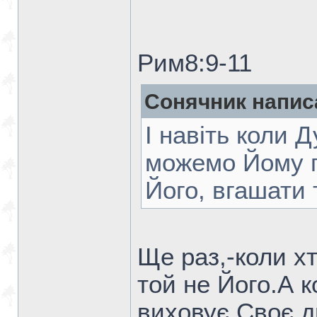
Рим8:9-11
Сонячник напис
І навіть коли 
можемо Йому п
Його, вгашати 
Ще раз,-коли х
той не Його.А 
виховує Своє ди