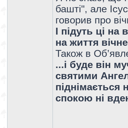
башті", але Іс
говорив про віч
І підуть ці на
на життя вічне
Також в Об’явл
...і буде він м
святими Ангел
піднімається н
спокою ні вдень