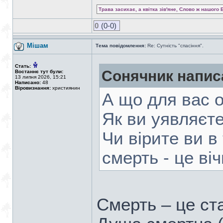
Трава засихає, а квітка зів'яне, Слово ж нашого 
0
(0-0)
Мішам
Тема повідомлення:
Re: Сутність "спасіння".
Стать:
Сонячник напис
Востаннє тут були:
13 липня 2026, 15:21
Написано:
48
Віровизнання:
християнин
А що для вас 
Як ви уявляєте
Чи вірите ви в 
смерть - це віч
Смерть – це ст