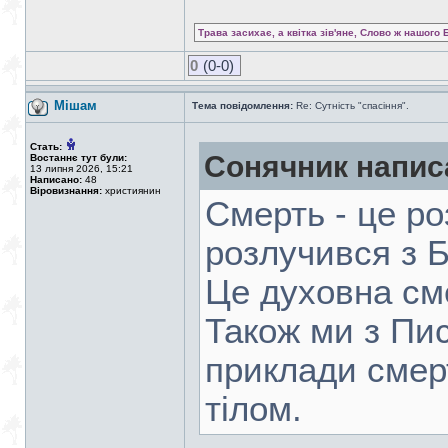
Трава засихає, а квітка зів'яне, Слово ж нашого 
0
(0-0)
Мішам
Тема повідомлення:
Re: Сутність "спасіння".
Стать:
Сонячник напис
Востаннє тут були:
13 липня 2026, 15:21
Написано:
48
Віровизнання:
християнин
Смерть - це ро
розлучився з Б
Це духовна см
Також ми з Пи
приклади смерт
тілом.