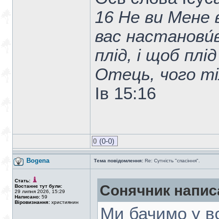
16 Не ви Мене в
вас настанови́в
плід, і щоб пл
Отець, чого ті
Ів 15:16
0
(0-0)
Bogena
Тема повідомлення:
Re: Сутність "спасіння".
Стать:
Сонячник напис
Востаннє тут були:
29 липня 2026, 15:29
Написано:
59
Віровизнання:
християнин
Ми бачимо у вс