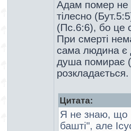
Адам помер не 
тілесно (Бут.5:5
(Пс.6:6), бо це 
При смерті нема
сама людина є д
душа помирає (Є
розкладається.
Цитата:
Я не знаю, що 
башті", але Іс