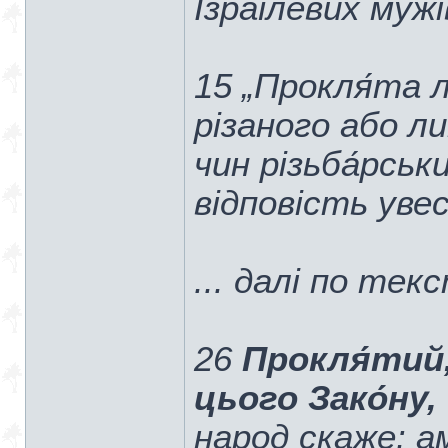
Ізраїлевих муж
15 „Прокля́та 
різаного або л
чин різьба́рськ
відповість увес
... далі по тек
26
Прокля́тий
цього Зако́ну
народ скаже: ам