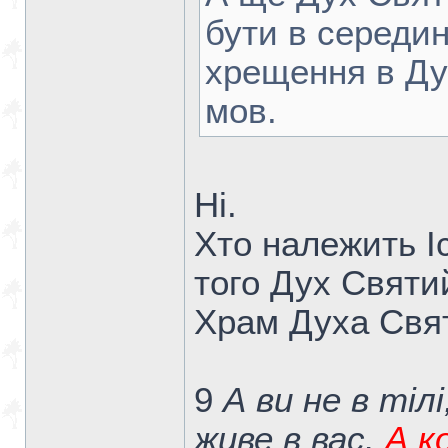
бути в середин
хрещення в Ду
мов.
Ні.
Хто належить Іс
того Дух Святий
Храм Духа Свят
9
А ви не в тілі
живе в вас.
А к