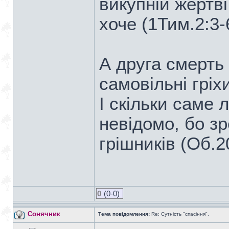
викупній жертві
хоче (1Тим.2:3-
А друга смерть
самовільні гріх
І скільки саме 
невідомо, бо з
грішників (Об.20
0
(0-0)
Сонячник
Тема повідомлення:
Re: Сутність "спасіння".