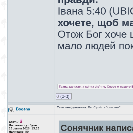
Івана 5:40 (UB
хочете, щоб м
Отож Бог хоче 
мало людей пок
Трава засихає, а квітка зів'яне, Слово ж нашого 
0
(0-0)
Тема повідомлення:
Re: Сутність "спасіння".
Bogena
Стать:
Сонячник напис
Востаннє тут були:
29 липня 2026, 15:29
Написано:
59