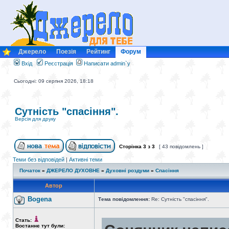
Джерело
Поезія
Рейтинг
Форум
Вхід
Реєстрація
Написати admin`у
Сьогодні: 09 серпня 2026, 18:18
Сутність "спасіння".
Версія для друку
Сторінка
3
з
3
[ 43 повідомлень ]
Теми без відповідей
|
Активні теми
Початок
»
ДЖЕРЕЛО ДУХОВНЕ
»
Духовні роздуми
»
Спасіння
Автор
Bogena
Тема повідомлення:
Re: Сутність "спасіння".
Стать:
Востаннє тут були: