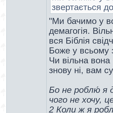
звертається до
"Ми бачимо у всі
демагогія. Віль
вся Біблія свід
Боже у всьому 
Чи вільна вона 
знову ні, вам 
Бо не роблю́ я 
чого не хочу, ц
2 Коли ж я робл