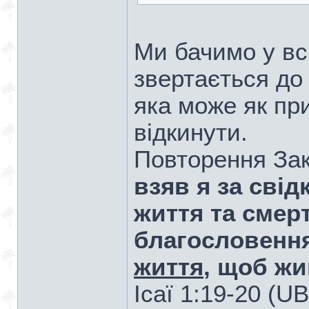
Ми бачимо у всі
звертається до 
яка може як при
відкинути.
Повторення Зак
взяв я за свід
життя та смер
благословення
життя
, щоб жи
Ісаї 1:19-20 (U