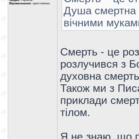
Віровизнання:
християнин
Душа смертна (
вічними муками
Смерть - це ро
розлучився з Бо
духовна смерть
Також ми з Пис
приклади смерті
тілом.
Я не знаю, що 