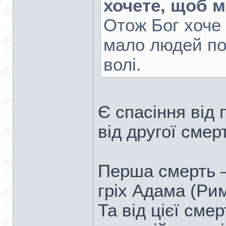
хочете, щоб м
Отож Бог хоче
мало людей по
волі.
Є спасіння від 
від другої смерт
Перша смерть –
гріх Адама (Рим
Та від цієї сме