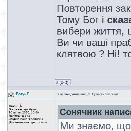
Повторення зак
Тому Бог і
сказ
вибери життя,
Ви чи ваші пра
клятвою ? Ні! 
0
(0-0)
БогунТ
Тема повідомлення:
Re: Сутність "спасіння".
Стать:
Сонячник напис
Востаннє тут були:
30 липня 2026, 16:50
Написано:
142
Звідки:
Івано-Франківськ
Ми знаємо, що
Віровизнання:
християнин