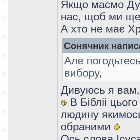
Якщо маємо Ду
нас, щоб ми ще
А хто не має Хр
Сонячник напис
Але погодьтес
вибору,
Дивуюсь я вам,
В Бібліі цьог
людину якимось
обраними
Ось слова Ісус