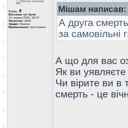
Мішам написав:
Стать:
Востаннє тут були:
14 червня 2026, 06:47
А друга смерт
Написано:
4694
Звідки:
Україна
Віровизнання:
християнин
за самовільні г
А що для вас о
Як ви уявляєте
Чи вірите ви в 
смерть - це вічн