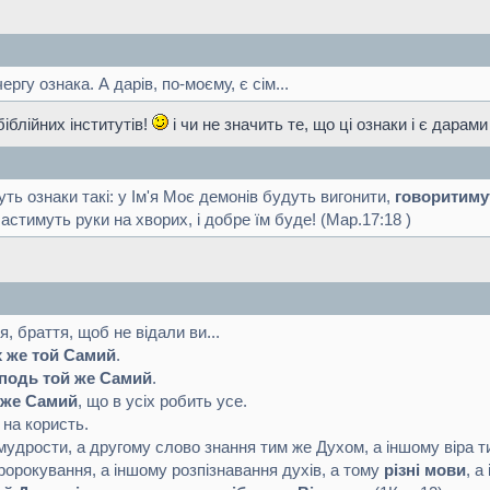
ергу ознака. А дарів, по-моєму, є сім...
іблійних інститутів!
і чи не значить те, що ці ознаки і є дарам
уть ознаки такі: у Ім'я Моє демонів будуть вигонити,
говоритиму
астимуть руки на хворих, і добре їм буде! (Мар.17:18 )
, браття, щоб не відали ви...
 же той Самий
.
подь той же Самий
.
 же Самий
, що в усіх робить усе.
на користь.
мудрости, а другому слово знання тим же Духом, а іншому віра 
ророкування, а іншому розпізнавання духів, а тому
різні мови
, а