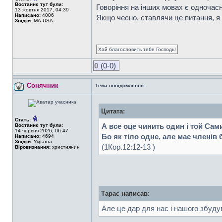
Востаннє тут були:
Говоріння на інших мовах є одночасно
13 жовтня 2017, 04:39
Написано:
4006
Якщо чесно, ставлячи це питання, я 
Звідки:
MA-USA
Хай благословить тебе Господь!
0
(0-0)
Сонячник
Тема повідомлення:
Цитата:
Стать:
А все оце чинить один і той Сам
Востаннє тут були:
14 червня 2026, 06:47
Бо як тіло одне, але має членів ба
Написано:
4694
Звідки:
Україна
(1Кор.12:12-13 )
Віровизнання:
християнин
Тарас написав:
Але це дар для нас і нашого збуд