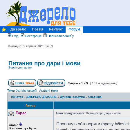
Джерело
Поезія
Рейтинг
Форум
Вхід
Реєстрація
Написати admin`у
Сьогодні: 09 серпня 2026, 14:09
Питання про дари і мови
Версія для друку
Сторінка
1
з
9
[ 131 повідомлень ]
Теми без відповідей
|
Активні теми
Початок
»
ДЖЕРЕЛО ДУХОВНЕ
»
Духовні роздуми
»
Спасіння
Автор
Тарас
Тема повідомлення:
Питання про дари і мови
Пропоную обговорити фразу Winslet. В
Стать:
Востаннє тут були:
Наскільки правильною на вашу думк