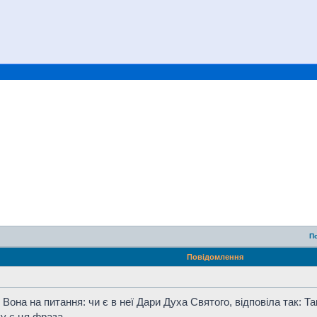
П
Повідомлення
она на питання: чи є в неї Дари Духа Святого, відповіла так: Та
у є ця фраза.