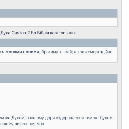
и Духа Святого? Бо Біблія каже ось що:
ть мовами новими
, братимуть змій; а коли смертодійне
тим же Духом, а іншому дари вздоровлення тим же Духом,
 іншому вияснення мов.