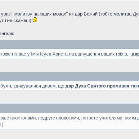
увазі "молитву на інших мовах" як дар Божий (тобто молитва Дух
ут і не скажеш)
нгелії:
кожен із вас у Ім'я Ісуса Христа на відпущення ваших гріхів, і
да
рибули, здивувалися дивом, що
дар Духа Святого пролився так
ерше апостолами, подруге пророками, потретє учителями, потім 
 )