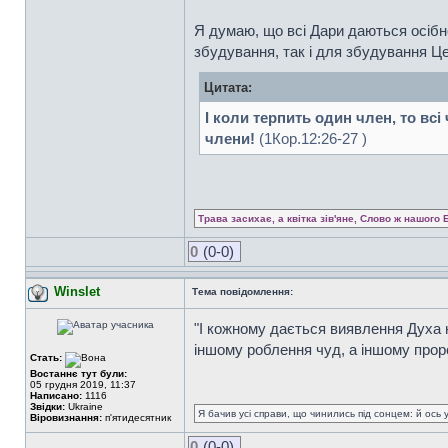
Я думаю, що всі Дари даються осібно
збудування, так і для збудування Ц
Цитата:
І коли терпить один член, то всі
члени!
(1Кор.12:26-27 )
Трава засихає, а квітка зів'яне, Слово ж нашого 
0
(0-0)
Winslet
Тема повідомлення:
"І кожному дається виявлення Духа на
іншому роблення чуд, а іншому прор
Стать:
Востаннє тут були:
05 грудня 2019, 11:37
Написано:
1116
Звідки:
Ukraine
Я бачив усі справи, що чинились під сонцем: й ось 
Віровизнання:
п'ятидесятник
0
(0-0)