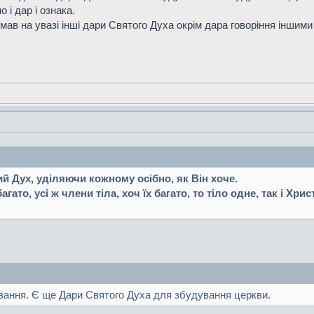
 і дар і ознака.
мав на увазі інші дари Святого Духа окрім дара говоріння іншим
ий Дух, уділяючи кожному осібно, як Він хоче.
гато, усі ж члени тіла, хоч їх багато, то тіло одне, так і Хрис
ування. Є ще Дари Святого Духа для збудування церкви.