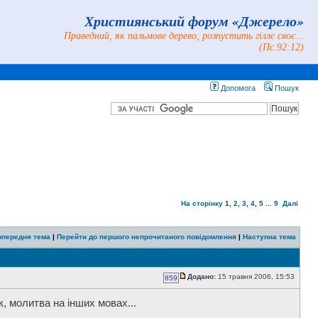
Християнський форум «Джерело»
Праведний, як пальмове дерево, розпустить гіллє своє...
(Пс.92:12)
Допомога
Пошук
На сторінку
1
,
2
,
3
,
4
,
5
...
9
Далі
опередня тема
|
Перейти до першого непрочитаного повідомлення
|
Наступна тема
Додано:
15 травня 2006, 15:53
859
к, молитва на інших мовах...