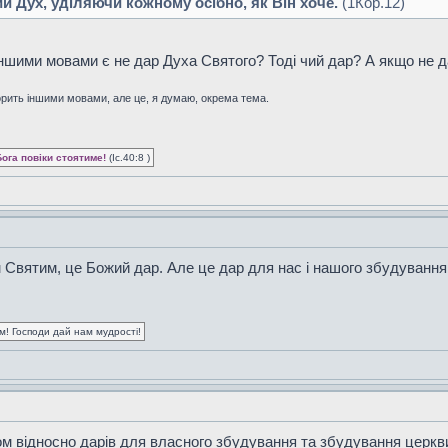
ий Дух, уділяючи кожному осібно, як Він хоче.
(1Кор.12)
іншими мовами є не дар Духа Святого? Тоді чий дар? А якщо не д
рить іншими мовами, але це, я думаю, окрема тема.
Бога повіки стоятиме!
(Іс.40:8 )
Святим, це Божий дар. Але це дар для нас і нашого збудування
ум! Господи дай нам мудрості!
м відносно дарів для власного збудування та збудування церкв