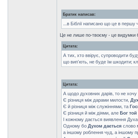
Братик написав:
...в Біблії написано що це в першу ч
Це не лише по-твоєму - це видумки б
Цитата:
А тих, хто ввірує, супроводити буд
що вип'ють, не буде їм шкодити; кл
Цитата:
А щодо духовних дарів, то не хочу я
Є різниця між дарами милости,
Дух
Є й різниця між служіннями, та
Гос
Є різниця й між діями, але
Бог той
І кожному дається виявлення Духа 
Одному бо
Духом дається
слово 
а іншому роблення чуд, а іншому п