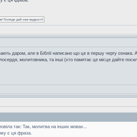
ум! Господи дай нам мудрості!
ють даром, але в Біблії написано що це в першу чергу ознака. А д
осердя, молитовника, та інші (хто памятає це місце дайте поси
дповіла так: Так, молитва на інших мовах...
ку є ця фраза.