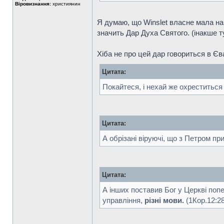
Віровизнання:
християнин
Я думаю, що Winslet власне мала на 
значить Дар Духа Святого. (інакше т
Хіба не про цей дар говориться в Єва
Цитата:
Покайтеся, і нехай же охреститься 
Цитата:
А обрізані віруючі, що з Петром п
Цитата:
А інших поставив Бог у Церкві поп
управління,
різні мови.
(1Кор.12:28