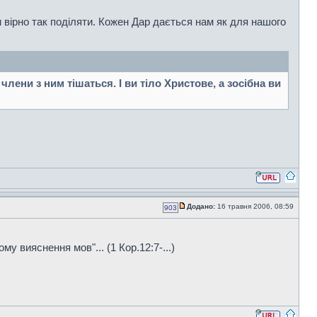
 вірно так поділяти. Кожен Дар дається нам як для нашого
члени з ним тішаться. І ви тіло Христове, а зосібна ви
Додано:
16 травня 2006, 08:59
903
шому вияснення мов"... (1 Кор.12:7-...)