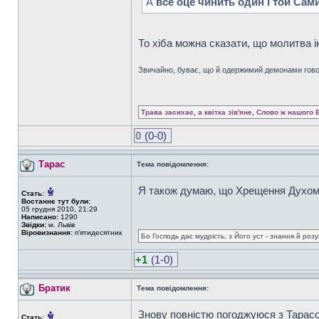
А
все оце чинить один і той Сам
То хіба можна сказати, що молитва 
Звичайно, буває, що й одержимий демонами гово
Трава засихає, а квітка зів'яне, Слово ж нашого 
0
(0-0)
Тарас
Тема повідомлення:
Я також думаю, що Хрещення Духом 
Стать:
Востаннє тут були:
05 грудня 2010, 21:29
Написано:
1290
Звідки:
м. Львів
Віровизнання:
п'ятидесятник
Бо Господь дає мудрість, з Його уст - знання й роз
+1
(1-0)
Братик
Тема повідомлення:
Знову повністю погоджуюся з Тарасо
Стать: