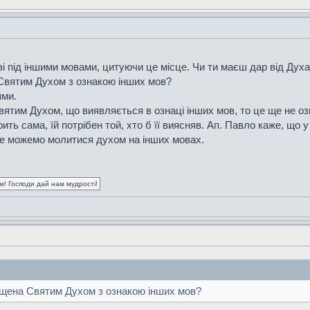
і під іншими мовами, цитуючи це місце. Чи ти маєш дар від Дух
 Святим Духом з ознакою інших мов?
ями.
им Духом, що виявляється в ознаці інших мов, то це ще не озн
ить сама, їй потрібен той, хто б її виясняв. Ап. Павло каже, що у 
не можемо молитися духом на інших мовах.
ум! Господи дай нам мудрості!
хрещена Святим Духом з ознакою інших мов?