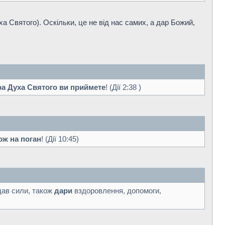
а Святого). Оскільки, це не від нас самих, а дар Божий,
ра Духа Святого ви приймете
! (Дії 2:38 )
ож на поган
! (Дії 10:45)
дав сили, також
дари
вздоровлення, допомоги,