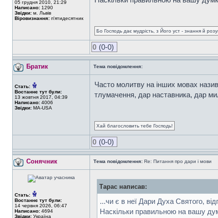
05 грудня 2010, 21:29
Написано:
1290
Звідки:
м. Львів
Віровизнання:
п'ятидесятник
Бо Господь дає мудрість, з Його уст - знання й роз
0
(0-0)
Братик
Тема повідомлення:
Часто молитву на інших мовах назива
Стать:
Востаннє тут були:
тлумачення, дар наставника, дар мил
13 жовтня 2017, 04:39
Написано:
4006
Звідки:
MA-USA
Хай благословить тебе Господь!
0
(0-0)
Сонячник
Тема повідомлення:
Re: Питання про дари і мови
Тарас написав:
Стать:
...чи є в неї Дари Духа Святого, ві
Востаннє тут були:
14 червня 2026, 06:47
Наскільки правильною на вашу дум
Написано:
4694
Звідки:
Україна