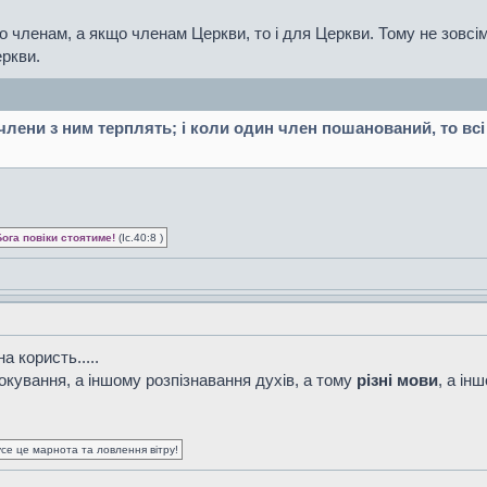
 членам, а якщо членам Церкви, то і для Церкви. Тому не зовсім
еркви.
 члени з ним терплять; і коли один член пошанований, то всі 
Бога повіки стоятиме!
(Іс.40:8 )
 користь.....
окування, а іншому розпізнавання духів, а тому
різні мови
, а ін
усе це марнота та ловлення вітру!