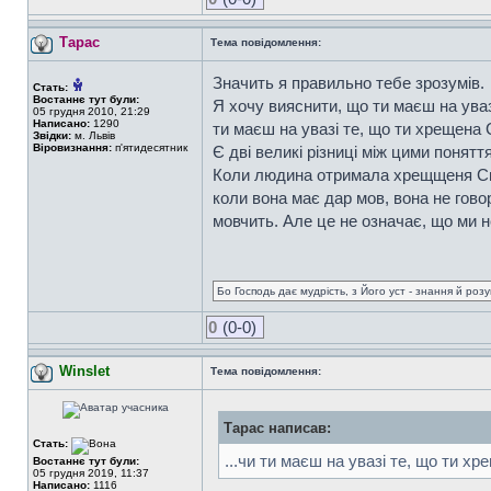
Тарас
Тема повідомлення:
Значить я правильно тебе зрозумів.
Стать:
Востаннє тут були:
Я хочу вияснити, що ти маєш на уваз
05 грудня 2010, 21:29
Написано:
1290
ти маєш на увазі те, що ти хрещена
Звідки:
м. Львів
Віровизнання:
п'ятидесятник
Є дві великі різниці між цими понятт
Коли людина отримала хрещщеня Свят
коли вона має дар мов, вона не говор
мовчить. Але це не означає, що ми 
Бо Господь дає мудрість, з Його уст - знання й роз
0
(0-0)
Winslet
Тема повідомлення:
Тарас написав:
Стать:
...чи ти маєш на увазі те, що ти 
Востаннє тут були:
05 грудня 2019, 11:37
Написано:
1116