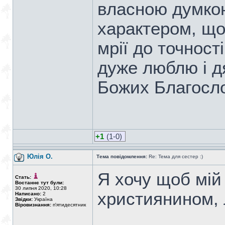
власною думкою
характером, що
мрії до точност
дуже люблю і дя
Божих Благосло
+1
(1-0)
Юлія О.
Тема повідомлення:
Re: Тема для сестер :)
Я хочу щоб мій
Стать:
Востаннє тут були:
30 липня 2020, 10:28
християнином,
Написано:
2
Звідки:
Україна
Віровизнання:
п'ятидесятник