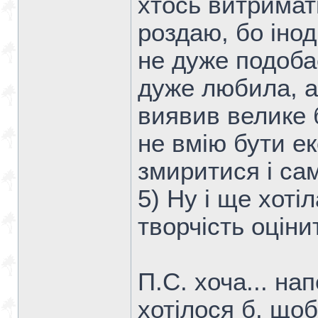
хтось витримат
роздаю, бо інод
не дуже подоба
дуже любила, а
виявив велике 
не вмію бути е
змиритися і са
5) Ну і ще хоті
творчість оцін
П.С. хоча... нап
хотілося б, що