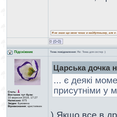
Я не знаю що мене чекає в майбутньому, але я 
0
(0-0)
Підсніжник
Тема повідомлення:
Re: Тема для сестер :)
Царська дочка 
... є деякі мом
присутніми у м
Стать:
Востаннє тут були:
10 вересня 2016, 17:27
Написано:
875
Звідки:
Буковина
Віровизнання:
християнин
) Якщо все в др