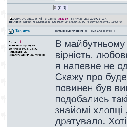
0
(0-0)
Допис був видалений | видалив:
taras15
| 28 листопада 2019, 17:27.
Причина:
уривок із світського оповідання; догадки, які не відповідають Писанню
Tanjuwa
Тема повідомлення:
Re: Тема для сестер :)
В майбутньому 
Стать:
Востаннє тут були:
16 липня 2018, 18:52
вірність, любов
Написано:
22
Віровизнання:
християнин
я напевне не о
Скажу про буде
повинен був виг
подобались такі
знайомі хлопці
дратувало. Хот