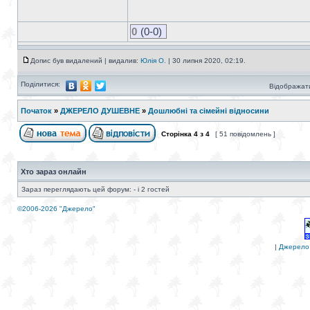
0
(0-0)
Допис був видалений | видалив:
Юлія О.
| 30 липня 2020, 02:19.
Поділитися:
Відображати
Початок
»
ДЖЕРЕЛО ДУШЕВНЕ
»
Дошлюбні та сімейні відносини
Сторінка
4
з
4
[ 51 повідомлень ]
Хто зараз онлайн
Зараз переглядають цей форум: - і 2 гостей
©2006-2026 "Джерело"
|
Джерело