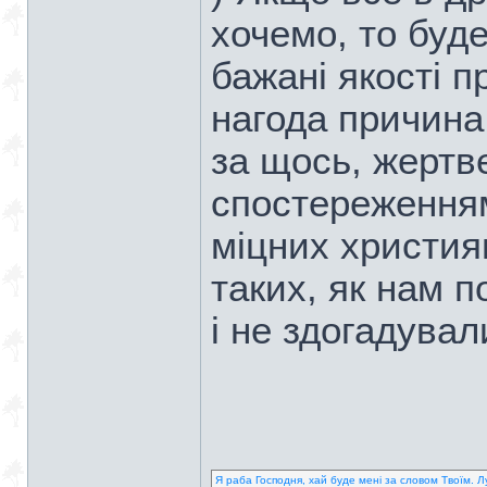
хочемо, то буд
бажані якості п
нагода причина
за щось, жертв
спостереженням
міцних християн
таких, як нам п
і не здогадувал
Я раба Господня, хай буде мені за словом Твоїм. Л