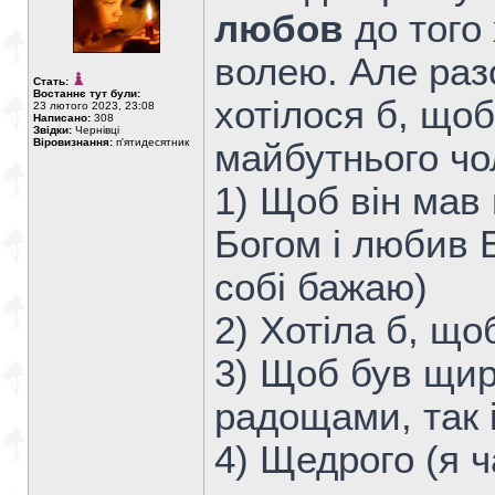
любов
до того
волею. Але разо
Стать:
Востаннє тут були:
хотілося б, що
23 лютого 2023, 23:08
Написано:
308
Звідки:
Чернівці
Віровизнання:
п'ятидесятник
майбутнього чо
1) Щоб він мав
Богом і любив Б
собі бажаю)
2) Хотіла б, щ
3) Щоб був щир
радощами, так 
4) Щедрого (я 