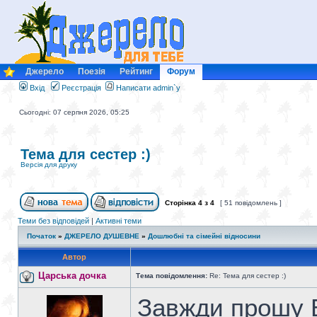
Джерело
Поезія
Рейтинг
Форум
Вхід
Реєстрація
Написати admin`у
Сьогодні: 07 серпня 2026, 05:25
Тема для сестер :)
Версія для друку
Сторінка
4
з
4
[ 51 повідомлень ]
Теми без відповідей
|
Активні теми
Початок
»
ДЖЕРЕЛО ДУШЕВНЕ
»
Дошлюбні та сімейні відносини
Автор
Царська дочка
Тема повідомлення:
Re: Тема для сестер :)
Завжди прошу 