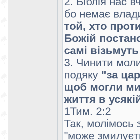
2. Біблія нас в
бо немає влади
той, хто прот
Божій постано
самі візьмуть
3. Чинити моли
подяку
"за цар
щоб могли ми
життя в усякі
1Тим. 2:2
Так, молімось 
"може змилуєт