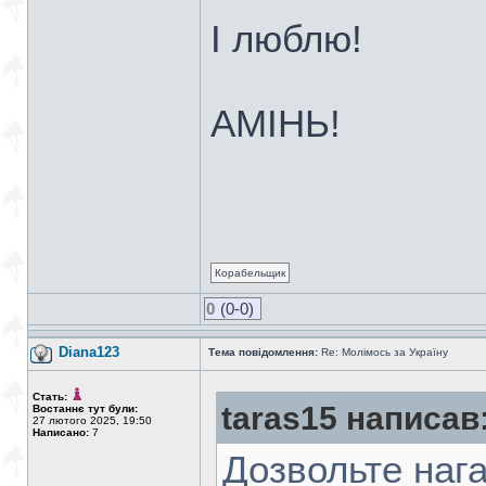
І люблю!
АМІНЬ!
Корабельщик
0
(0-0)
Diana123
Тема повідомлення:
Re: Молімось за Україну
Стать:
taras15 написав
Востаннє тут були:
27 лютого 2025, 19:50
Написано:
7
Дозвольте нага