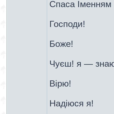
Спаса Іменням 
Господи!
Боже!
Чуєш! я — знаю
Вірю!
Надіюся я!