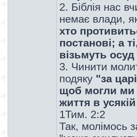
2. Біблія нас в
немає влади, як
хто противить
постанові; а т
візьмуть осуд 
3. Чинити моли
подяку
"за царі
щоб могли ми 
життя в усякій
1Тим. 2:2
Так, молімось з