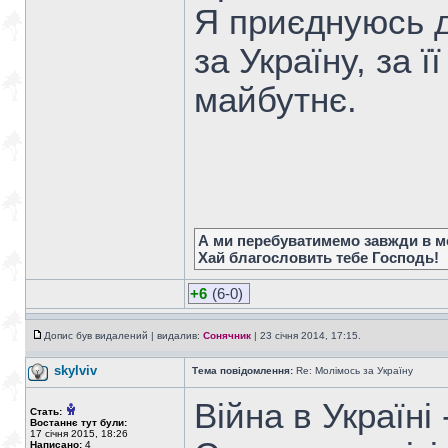
Я приєднуюсь д
за Україну, за ї
майбутнє.
А ми перебуватимемо завжди в мо
Хай благословить тебе Господь!
+6
(6-0)
Допис був видалений | видалив:
Сонячник
| 23 січня 2014, 17:15.
skylviv
Тема повідомлення:
Re: Молімось за Україну
Війна в Україні
Стать:
Востаннє тут були:
17 січня 2015, 18:26
Написано:
4