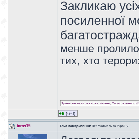
Закликаю усі
посиленної м
багатостражд
менше пролилос
тих, хто терори
Трава засихає, а квітка зів'яне, Слово ж нашого 
+6
(6-0)
taras15
Тема повідомлення:
Re: Молімось за Україну