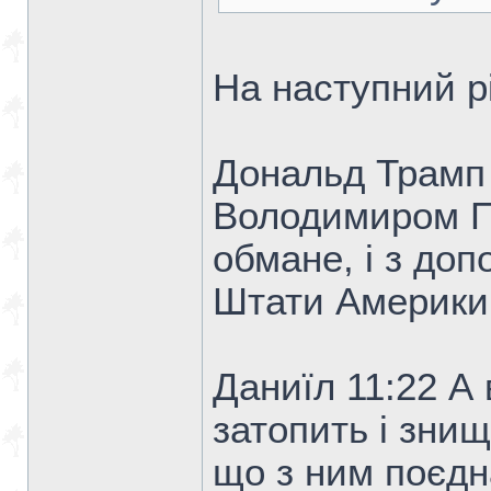
На наступний рі
Дональд Трамп 
Володимиром Пу
обмане, і з до
Штати Америки 
Даниїл 11:22 А 
затопить і знищ
що з ним поєдн