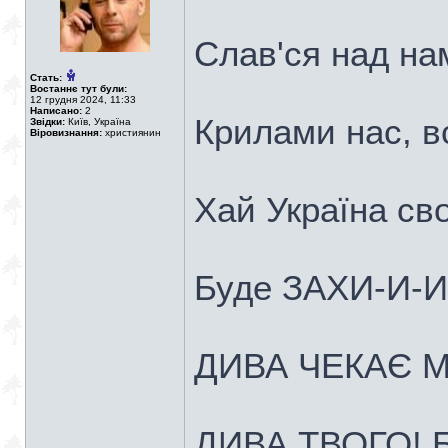
Слав'ся над на
Стать:
Востаннє тут були:
12 грудня 2024, 11:33
Написано:
2
Крилами нас, вс
Звідки:
Київ, Україна
Віровизнання:
християнин
Хай Україна св
Буде ЗАХИ-И-
ДИВА ЧЕКАЄ М
ДИВА ТВОГО! 