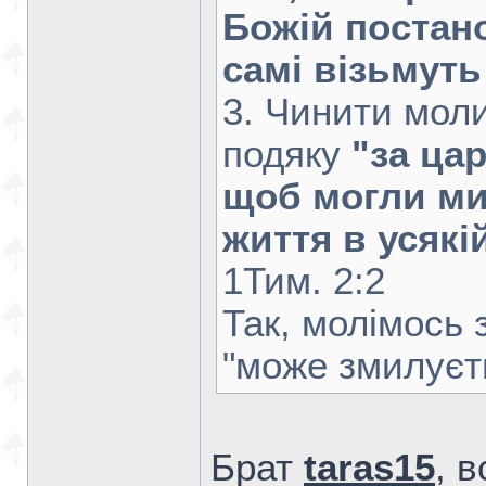
Божій постано
самі візьмуть
3. Чинити моли
подяку
"за цар
щоб могли ми
життя в усякі
1Тим. 2:2
Так, молімось 
"може змилуєт
Брат
taras15
, 