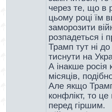
через те, що в 
цьому році їм в
заморозити війн
розпадеться і п
Трамп тут ні до
тиснути на Укра
А інакше росія 
місяців, подібн
Але якщо Трам
конфлікт, то це
перед гіршим.