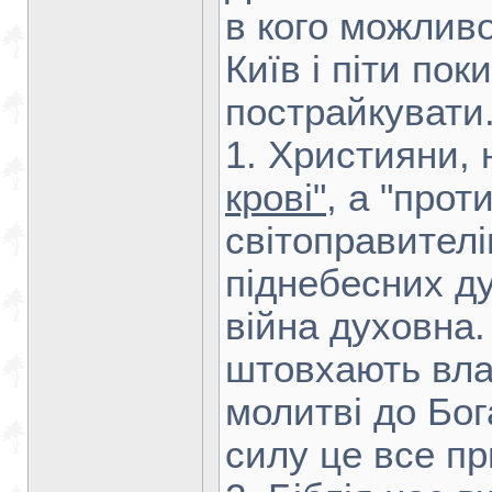
в кого можливо
Київ і піти по
пострайкувати.
1. Християни,
крові"
, а "прот
світоправителі
піднебесних ду
війна духовна.
штовхають вла
молитві до Бог
силу це все п