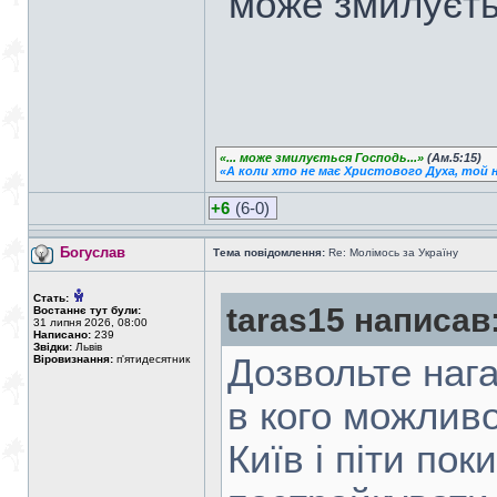
"може змилуєть
«... може змилується Господь...»
(Ам.5:15)
«А коли хто не має Христового Духа, той н
+6
(6-0)
Богуслав
Тема повідомлення:
Re: Молімось за Україну
Стать:
taras15 написав
Востаннє тут були:
31 липня 2026, 08:00
Написано:
239
Звідки:
Львів
Дозвольте нага
Віровизнання:
п'ятидесятник
в кого можливо
Київ і піти по