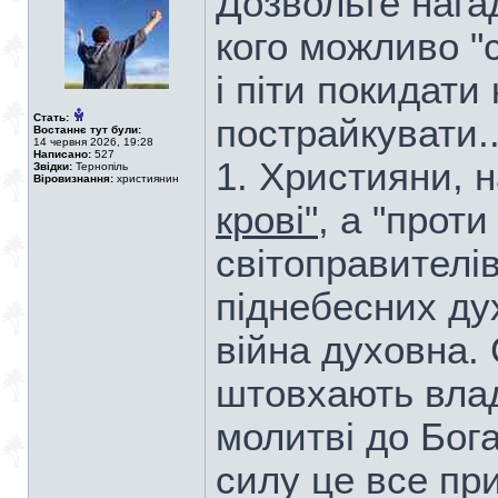
Дозвольте нагад
кого можливо "с
і піти покидати
Стать:
пострайкувати..
Востаннє тут були:
14 червня 2026, 19:28
Написано:
527
1. Християни, 
Звідки:
Тернопіль
Віровизнання:
християнин
крові"
, а "проти
світоправителів
піднебесних дух
війна духовна.
штовхають влад
молитві до Бог
силу це все пр