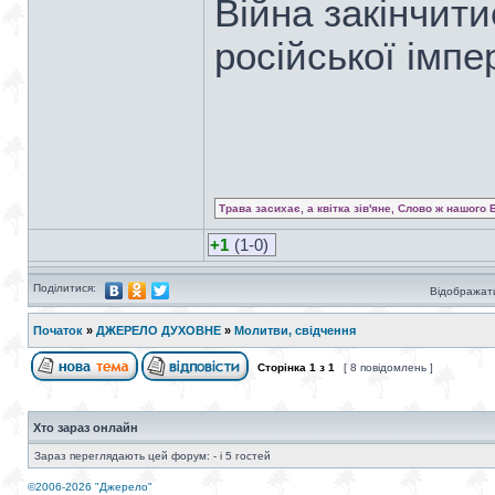
Війна закінчит
російської імпер
Трава засихає, а квітка зів'яне, Слово ж нашого 
+1
(1-0)
Поділитися:
Відображати
Початок
»
ДЖЕРЕЛО ДУХОВНЕ
»
Молитви, свідчення
Сторінка
1
з
1
[ 8 повідомлень ]
Хто зараз онлайн
Зараз переглядають цей форум: - і 5 гостей
©2006-2026 "Джерело"