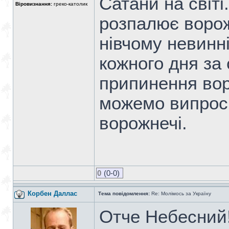
Сатани на світі
Віровизнання:
греко-католик
розпалює ворож
нівчому невинн
кожного дня за 
припинення вор
можемо випрос
ворожнечі.
0
(0-0)
Корбен Даллас
Тема повідомлення:
Re: Молімось за Україну
Отче Небесний