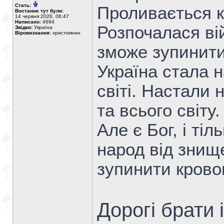
Стать:
Проливається к
Востаннє тут були:
14 червня 2026, 06:47
Написано:
4694
Розпочалася вій
Звідки:
Україна
Віровизнання:
християнин
зможе зупинити
Україна стала 
світі. Настали 
та всього світу.
Але є Бог, і ті
народ від знищ
зупинити крово
Дорогі брати 