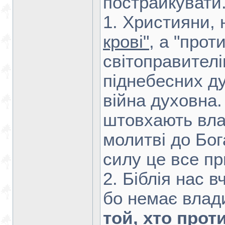
пострайкувати.
1. Християни,
крові"
, а "прот
світоправителі
піднебесних ду
війна духовна.
штовхають вла
молитві до Бог
силу це все п
2. Біблія нас в
бо немає влади
той, хто прот