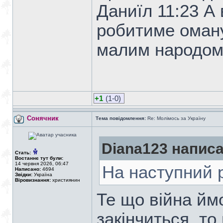
Даниїл 11:23 А 
робитиме оману,
малим народо
+1
(1-0)
Сонячник
Тема повідомлення:
Re: Молімось за Україну
Diana123 написа
Стать:
Востаннє тут були:
14 червня 2026, 06:47
На наступний р
Написано:
4694
Звідки:
Україна
Віровизнання:
християнин
Те що війна йм
закінчиться, то