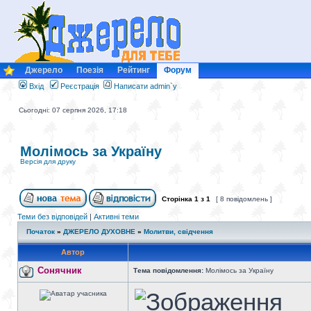
Джерело
Поезія
Рейтинг
Форум
Вхід
Реєстрація
Написати admin`у
Сьогодні: 07 серпня 2026, 17:18
Молімось за Україну
Версія для друку
Сторінка
1
з
1
[ 8 повідомлень ]
Теми без відповідей
|
Активні теми
Початок
»
ДЖЕРЕЛО ДУХОВНЕ
»
Молитви, свідчення
Автор
Сонячник
Тема повідомлення:
Молімось за Україну