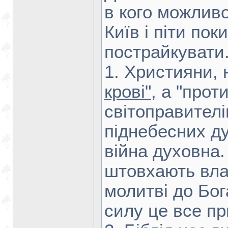
в кого можливо
Київ і піти по
пострайкувати.
1. Християни,
крові"
, а "прот
світоправителі
піднебесних ду
війна духовна.
штовхають вла
молитві до Бог
силу це все п