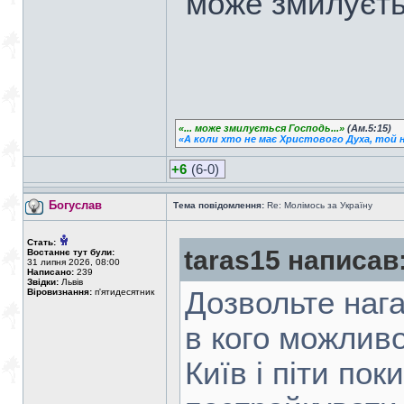
"може змилуєть
«... може змилується Господь...»
(Ам.5:15)
«А коли хто не має Христового Духа, той н
+6
(6-0)
Богуслав
Тема повідомлення:
Re: Молімось за Україну
Стать:
taras15 написав
Востаннє тут були:
31 липня 2026, 08:00
Написано:
239
Звідки:
Львів
Дозвольте нага
Віровизнання:
п'ятидесятник
в кого можливо
Київ і піти по