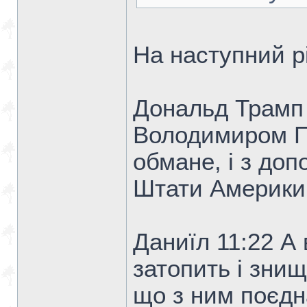
На наступний рі
Дональд Трамп 
Володимиром Пу
обмане, і з до
Штати Америки 
Даниїл 11:22 А 
затопить і знищ
що з ним поєдн