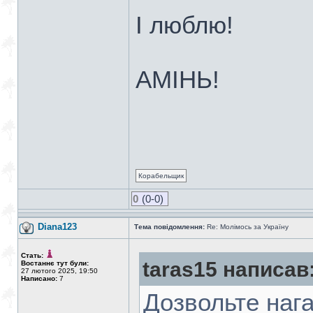
І люблю!
АМІНЬ!
Корабельщик
0
(0-0)
Diana123
Тема повідомлення:
Re: Молімось за Україну
Стать:
taras15 написав
Востаннє тут були:
27 лютого 2025, 19:50
Написано:
7
Дозвольте нага