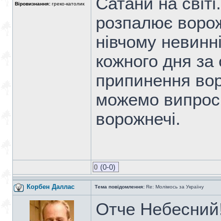
Сатани на світі
Віровизнання:
греко-католик
розпалює ворож
нівчому невинн
кожного дня за 
припинення вор
можемо випрос
ворожнечі.
0
(0-0)
Корбен Даллас
Тема повідомлення:
Re: Молімось за Україну
Отче Небесний