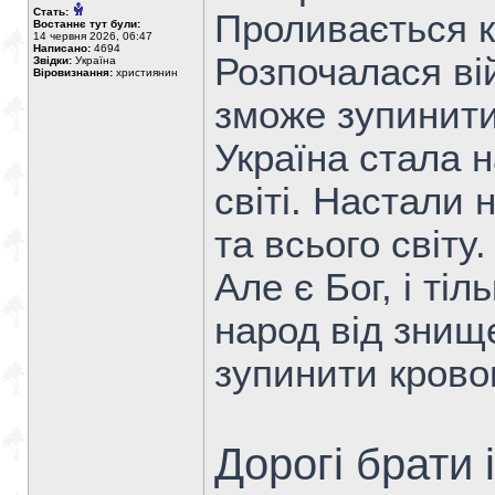
Стать:
Проливається к
Востаннє тут були:
14 червня 2026, 06:47
Написано:
4694
Розпочалася вій
Звідки:
Україна
Віровизнання:
християнин
зможе зупинити
Україна стала 
світі. Настали 
та всього світу.
Але є Бог, і ті
народ від знищ
зупинити крово
Дорогі брати 