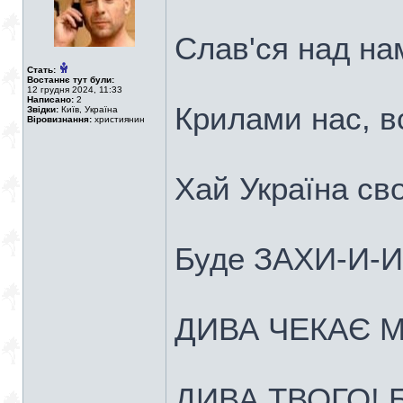
Слав'ся над на
Стать:
Востаннє тут були:
12 грудня 2024, 11:33
Написано:
2
Крилами нас, вс
Звідки:
Київ, Україна
Віровизнання:
християнин
Хай Україна св
Буде ЗАХИ-И-
ДИВА ЧЕКАЄ М
ДИВА ТВОГО! 