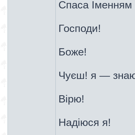
Спаса Іменням 
Господи!
Боже!
Чуєш! я — знаю
Вірю!
Надіюся я!