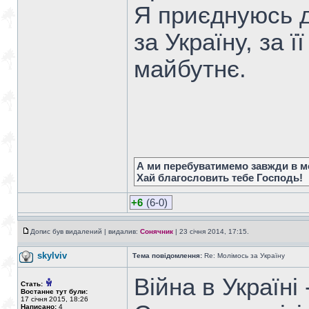
Я приєднуюсь д
за Україну, за ї
майбутнє.
А ми перебуватимемо завжди в мо
Хай благословить тебе Господь!
+6
(6-0)
Допис був видалений | видалив:
Сонячник
| 23 січня 2014, 17:15.
skylviv
Тема повідомлення:
Re: Молімось за Україну
Війна в Україні
Стать:
Востаннє тут були:
17 січня 2015, 18:26
Написано:
4