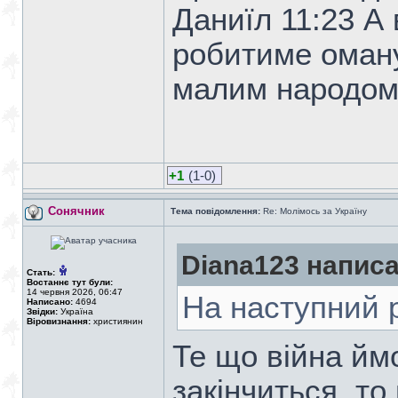
Даниїл 11:23 А 
робитиме оману,
малим народо
+1
(1-0)
Сонячник
Тема повідомлення:
Re: Молімось за Україну
Diana123 написа
Стать:
Востаннє тут були:
14 червня 2026, 06:47
На наступний р
Написано:
4694
Звідки:
Україна
Віровизнання:
християнин
Те що війна йм
закінчиться, то