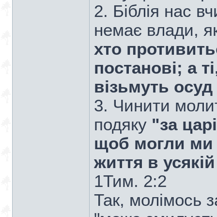
2. Біблія нас в
немає влади, як
хто противить
постанові; а т
візьмуть осуд 
3. Чинити моли
подяку
"за царі
щоб могли ми 
життя в усякій
1Тим. 2:2
Так, молімось з