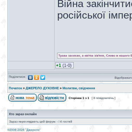
Війна закінчит
російської імпер
Трава засихає, а квітка зів'яне, Слово ж нашого 
+1
(1-0)
Поділитися:
Відображати
Початок
»
ДЖЕРЕЛО ДУХОВНЕ
»
Молитви, свідчення
Сторінка
1
з
1
[ 8 повідомлень ]
Хто зараз онлайн
Зараз переглядають цей форум: - і 4 гостей
©2006-2026 "Джерело"