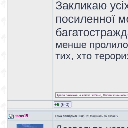
Закликаю усі
посиленної м
багатостражд
менше пролилос
тих, хто терори
Трава засихає, а квітка зів'яне, Слово ж нашого 
+6
(6-0)
taras15
Тема повідомлення:
Re: Молімось за Україну