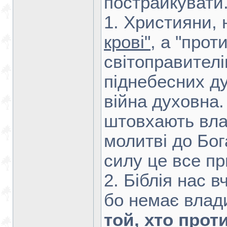
пострайкувати.
1. Християни,
крові"
, а "прот
світоправителі
піднебесних ду
війна духовна.
штовхають вла
молитві до Бог
силу це все п
2. Біблія нас в
бо немає влади
той, хто прот