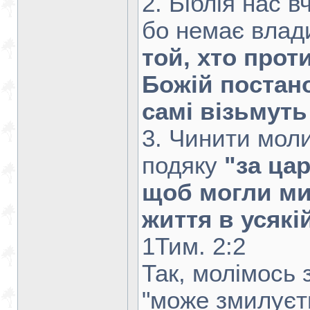
2. Біблія нас в
бо немає влади
той, хто прот
Божій постано
самі візьмуть
3. Чинити моли
подяку
"за цар
щоб могли ми
життя в усякі
1Тим. 2:2
Так, молімось 
"може змилуєт