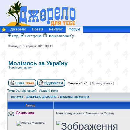
Джерело
Поезія
Рейтинг
Форум
Вхід
Реєстрація
Написати admin`у
Сьогодні: 09 серпня 2026, 03:41
Молімось за Україну
Версія для друку
Сторінка
1
з
1
[ 8 повідомлень ]
Теми без відповідей
|
Активні теми
Початок
»
ДЖЕРЕЛО ДУХОВНЕ
»
Молитви, свідчення
Автор
Сонячник
Тема повідомлення:
Молімось за Україну