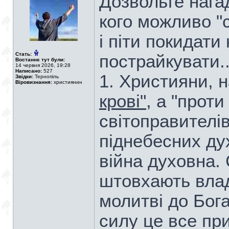
Дозвольте нагад
кого можливо "с
і піти покидати
Стать:
пострайкувати..
Востаннє тут були:
14 червня 2026, 19:28
Написано:
527
1. Християни, 
Звідки:
Тернопіль
Віровизнання:
християнин
крові"
, а "проти
світоправителів
піднебесних дух
війна духовна.
штовхають влад
молитві до Бог
силу це все пр