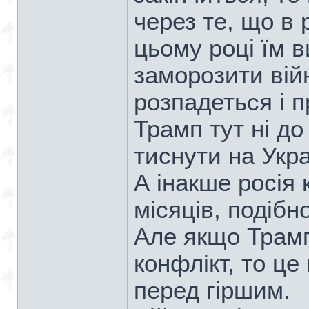
через те, що в 
цьому році їм в
заморозити війн
розпадеться і п
Трамп тут ні до
тиснути на Укра
А інакше росія 
місяців, подібн
Але якщо Трам
конфлікт, то це
перед гіршим.