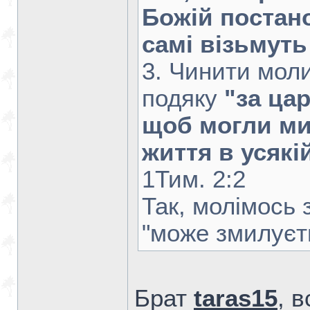
Божій постано
самі візьмуть
3. Чинити моли
подяку
"за цар
щоб могли ми
життя в усякі
1Тим. 2:2
Так, молімось 
"може змилуєт
Брат
taras15
, 