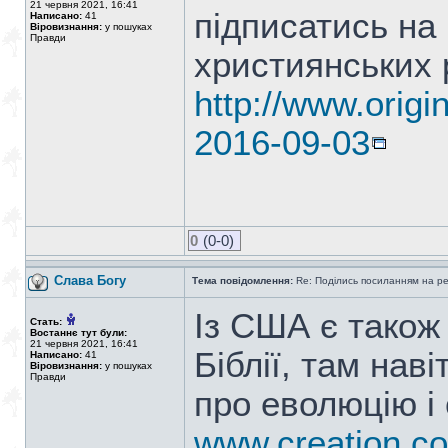
21 червня 2021, 16:41
підписатись на
Написано:
41
Віровизнання:
у пошуках
Правди
християнських 
http://www.origi
2016-09-03
0
(0-0)
Слава Богу
Тема повідомлення:
Re: Поділись посиланням на р
Із США є також 
Стать:
Востаннє тут були:
21 червня 2021, 16:41
Біблії, там нав
Написано:
41
Віровизнання:
у пошуках
Правди
про еволюцію і
www.creation.c