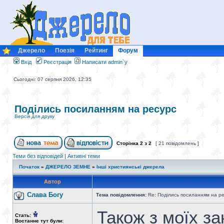
Джерело
Поезія
Рейтинг
Форум
Вхід
Реєстрація
Написати admin`у
Сьогодні: 07 серпня 2026, 12:35
Поділись посиланням на ресурс
Версія для друку
Сторінка
2
з
2
[ 21 повідомлень ]
Теми без відповідей
|
Активні теми
Початок
»
ДЖЕРЕЛО ЗЕМНЕ
»
Інші християнські джерела
Автор
Слава Богу
Тема повідомлення:
Re: Поділись посиланням на р
Також з моїх з
Стать:
Востаннє тут були: