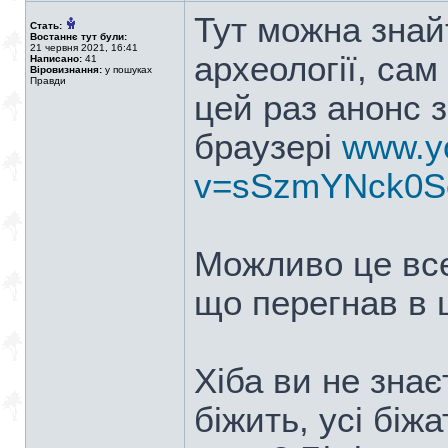
Тут можна знай
Стать:
Востаннє тут були:
21 червня 2021, 16:41
археології, са
Написано:
41
Віровизнання:
у пошуках
Правди
цей раз анонс 
браузері
www.y
v=sSzmYNck0S
Можливо це все,
що перегнав в ц
Хіба ви не знає
біжить, усі біж