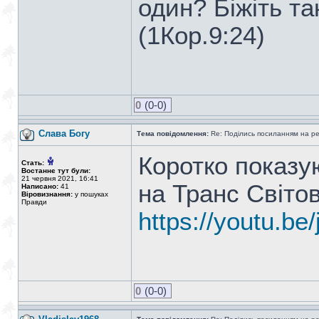
один? Біжіть т
(1Кор.9:24)
0
(0-0)
Слава Богу
Тема повідомлення:
Re: Поділись посиланням на р
Коротко показу
Стать:
Востаннє тут були:
21 червня 2021, 16:41
на Транс Світо
Написано:
41
Віровизнання:
у пошуках
Правди
https://youtu.b
0
(0-0)