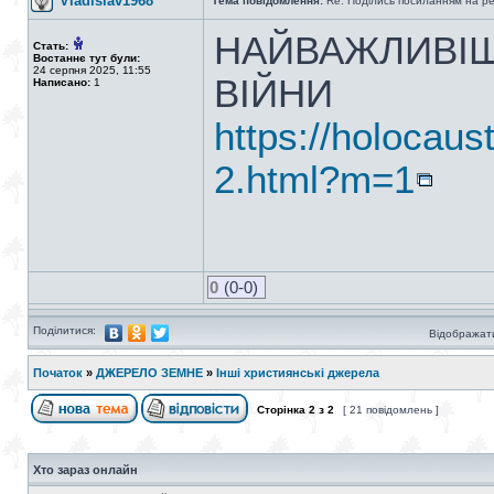
Vladislav1968
Тема повідомлення:
Re: Поділись посиланням на р
НАЙВАЖЛИВІШ
Стать:
Востаннє тут були:
24 серпня 2025, 11:55
ВІЙНИ
Написано:
1
https://holocaus
2.html?m=1
0
(0-0)
Поділитися:
Відображати
Початок
»
ДЖЕРЕЛО ЗЕМНЕ
»
Інші християнські джерела
Сторінка
2
з
2
[ 21 повідомлень ]
Хто зараз онлайн