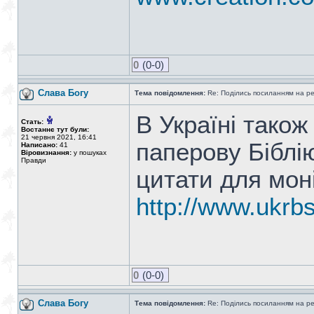
0
(0-0)
Слава Богу
Тема повідомлення:
Re: Поділись посиланням на р
В Україні тако
Стать:
Востаннє тут були:
21 червня 2021, 16:41
паперову Біблі
Написано:
41
Віровизнання:
у пошуках
Правди
цитати для мон
http://www.ukrb
0
(0-0)
Слава Богу
Тема повідомлення:
Re: Поділись посиланням на р