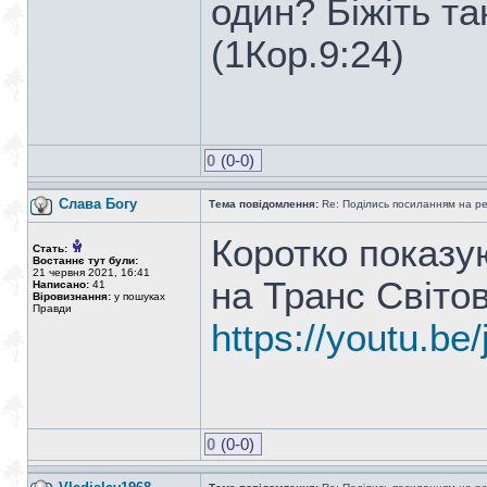
один? Біжіть т
(1Кор.9:24)
0
(0-0)
Слава Богу
Тема повідомлення:
Re: Поділись посиланням на р
Коротко показу
Стать:
Востаннє тут були:
21 червня 2021, 16:41
на Транс Світо
Написано:
41
Віровизнання:
у пошуках
Правди
https://youtu.b
0
(0-0)