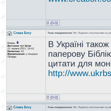
0
(0-0)
Слава Богу
Тема повідомлення:
Re: Поділись посиланням на р
В Україні тако
Стать:
Востаннє тут були:
21 червня 2021, 16:41
паперову Біблі
Написано:
41
Віровизнання:
у пошуках
Правди
цитати для мон
http://www.ukrb
0
(0-0)
Слава Богу
Тема повідомлення:
Re: Поділись посиланням на р