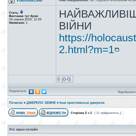
Vladislav1968
Тема повідомлення:
Re: Поділись посиланням на р
НАЙВАЖЛИВІШ
Стать:
Востаннє тут були:
24 серпня 2025, 11:55
ВІЙНИ
Написано:
1
https://holocaus
2.html?m=1
0
(0-0)
Поділитися:
Відображати
Початок
»
ДЖЕРЕЛО ЗЕМНЕ
»
Інші християнські джерела
Сторінка
2
з
2
[ 21 повідомлень ]
Хто зараз онлайн