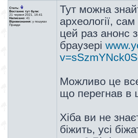
Тут можна знай
Стать:
Востаннє тут були:
21 червня 2021, 16:41
археології, са
Написано:
41
Віровизнання:
у пошуках
Правди
цей раз анонс 
браузері
www.y
v=sSzmYNck0S
Можливо це все,
що перегнав в ц
Хіба ви не знає
біжить, усі біж