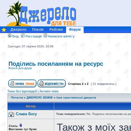
Джерело
Поезія
Рейтинг
Форум
Вхід
Реєстрація
Написати admin`у
Сьогодні: 07 серпня 2026, 10:06
Поділись посиланням на ресурс
Версія для друку
Сторінка
2
з
2
[ 21 повідомлень ]
Теми без відповідей
|
Активні теми
Початок
»
ДЖЕРЕЛО ЗЕМНЕ
»
Інші християнські джерела
Автор
Слава Богу
Тема повідомлення:
Re: Поділись посиланням на р
Також з моїх з
Стать:
Востаннє тут були: