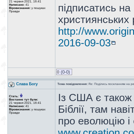
21 червня 2021, 16:41
підписатись на
Написано:
41
Віровизнання:
у пошуках
Правди
християнських 
http://www.origi
2016-09-03
0
(0-0)
Слава Богу
Тема повідомлення:
Re: Поділись посиланням на р
Із США є також 
Стать:
Востаннє тут були:
21 червня 2021, 16:41
Біблії, там нав
Написано:
41
Віровизнання:
у пошуках
Правди
про еволюцію і
www.creation.c