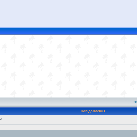
П
Повідомлення
я!