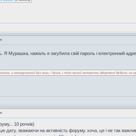
я!
сь. Я Мурашка, нажаль я загубила свій пароль і електронний адр
онало, а непорушений дух ваш, і душа, і тіло нехай непорочно збережені будуть на п
я!
уму... 10 рочків)
ю дату, зважаючи на активність форуму. хоча, це і не так важли