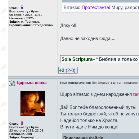
Вітаємо
Протестанта
! Миру, радост
Стать:
Востаннє тут були:
06 серпня 2024, 11:49
Написано:
3325
Звідки:
м. Тернопіль
Дякую!!!
Віровизнання:
п'ятидесятник
Давно не заходив сюда....
Sola Scriptura
– “Библия и только
+2
(2-0)
Царська дочка
Тема повідомлення:
Re: Вітаємо з днем народженн
Щиро вітаємо з днем народження
ta
Дай Бог тебе благословенный путь!
Ты только бодрствуй, чтоб не уснут
Надейся только на Христа,
Стать:
В пути иди с Ним до конца!
Востаннє тут були:
23 лютого 2023, 23:08
Написано:
308
Звідки:
Чернівці
Приєднання файлів: