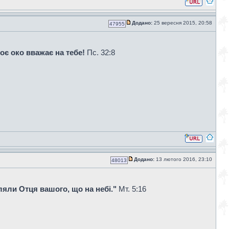
Додано:
25 вересня 2015, 20:58
47955
оє око вважає на тебе!
Пс. 32:8
Додано:
13 лютого 2016, 23:10
48013
ляли Отця вашого, що на небі."
Мт. 5:16