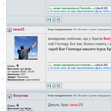
«... може змилується Господь...»
(Ам.5:15)
«А коли хто не має Христового Духа, той н
+1
(1-0)
taras15
Тема повідомлення:
Re: Вітаємо з днем народженн
випадково побачив, що у братів
Бог
хай Господь Бог вас благословить і
«
щоб Бог Господа нашого Ісуса Хр
«... може змилується Господь...»
(Ам.5:15)
Стать:
«А коли хто не має Христового Духа, той н
Востаннє тут були:
14 червня 2026, 19:28
Написано:
527
Звідки:
Тернопіль
Віровизнання:
християнин
+1
(1-0)
Богуслав
Тема повідомлення:
Re: Вітаємо з днем народженн
Дякую, брат
taras15
!
Стать:
Востаннє тут були: