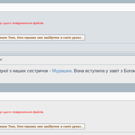
до цього повідомлення файлів.
знаю Того, Хто тримає моє майбутнє в своїх руках...
я!
дної з наших сестричок -
Мурашки
. Вона вступила у завіт з Бого
до цього повідомлення файлів.
знаю Того, Хто тримає моє майбутнє в своїх руках...