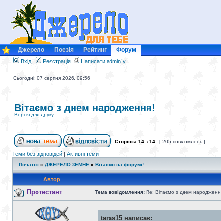
Джерело
Поезія
Рейтинг
Форум
Вхід
Реєстрація
Написати admin`у
Сьогодні: 07 серпня 2026, 09:56
Вітаємо з днем народження!
Версія для друку
Сторінка
14
з
14
[ 205 повідомлень ]
Теми без відповідей
|
Активні теми
Початок
»
ДЖЕРЕЛО ЗЕМНЕ
»
Вітаємо на форумі!
Автор
Протестант
Тема повідомлення:
Re: Вітаємо з днем народженн
taras15 написав: