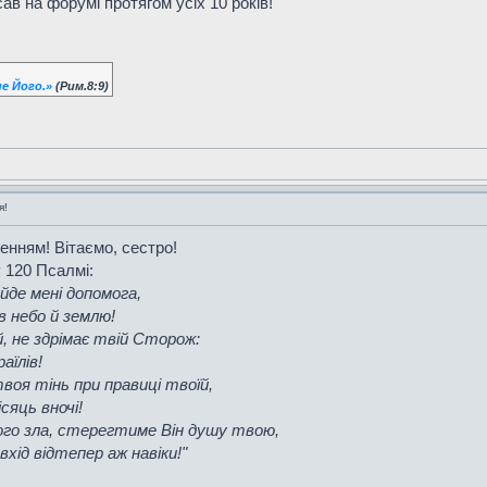
сав на форумі протягом усіх 10 років!
е Його.»
(Рим.8:9)
я!
нням! Вітаємо, сестро!
у 120 Псалмі:
ийде мені допомога,
в небо й землю!
, не здрімає твій Сторож:
аїлів!
воя тінь при правиці твоїй,
сяць вночі!
ого зла, стерегтиме Він душу твою,
хід відтепер аж навіки!"