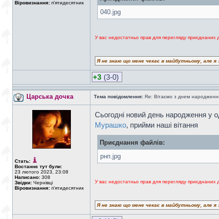
Віровизнання:
п'ятидесятник
040.jpg
У вас недостатньо прав для перегляду приєднаних 
Я не знаю що мене чекає в майбутньому, але я 
+3
(3-0)
Царська дочка
Тема повідомлення:
Re: Вітаємо з днем народженн
Сьогодні новий день народження у о
Мурашко
, прийми наші вітання
Приєднання файлів:
рнп.jpg
Стать:
Востаннє тут були:
23 лютого 2023, 23:08
Написано:
308
У вас недостатньо прав для перегляду приєднаних 
Звідки:
Чернівці
Віровизнання:
п'ятидесятник
Я не знаю що мене чекає в майбутньому, але я 