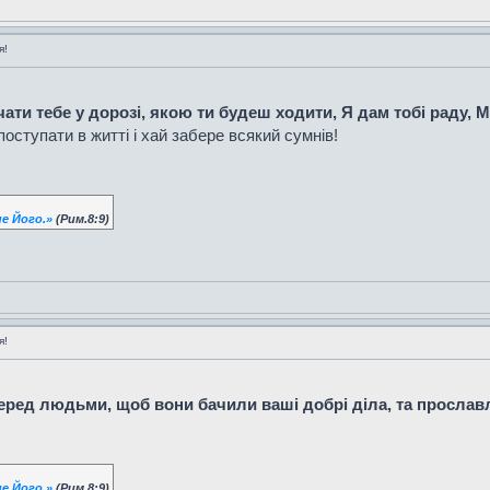
я!
ати тебе у дорозі, якою ти будеш ходити, Я дам тобі раду, М
поступати в житті і хай забере всякий сумнів!
е Його.»
(Рим.8:9)
я!
перед людьми, щоб вони бачили ваші добрі діла, та прослав
е Його.»
(Рим.8:9)