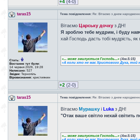
+4
(4-0)
taras15
Тема повідомлення:
Re: Вітаємо з днем народженн
Вітаємо
Царську дочку
з ДН!
Я зроблю тебе мудрим, і буду навч
хай Господь дасть тобі мудрість, як 
«... може змилується Господь...»
(Ам.5:15)
Стать:
«А коли хто не має Христового Духа, той н
Востаннє тут були:
14 червня 2026, 19:28
Написано:
527
Звідки:
Тернопіль
Віровизнання:
християнин
+2
(2-0)
taras15
Тема повідомлення:
Re: Вітаємо з днем народженн
Вітаємо
Мурашку
і
Luka
з ДН!
"Отак ваше світло нехай світить 
«... може змилується Господь...»
(Ам.5:15)
«А коли хто не має Христового Духа, той н