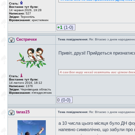
Стать:
Востаннє тут були:
14 червня 2026, 19:28
Написано:
527
Звідки:
Тернопіль
Віровизнання:
християнин
+1
(1-0)
Сестрички
Тема повідомлення:
Re: Вітаємо з днем народженн
Привіт, друзі! Прийдеться признати
А сам Бог миру нехай освятить вас цілком доск
Стать:
Востаннє тут були:
14 лютого 2016, 18:12
Написано:
1376
Звідки:
Чернівецька область
Віровизнання:
п'ятидесятник
0
(0-0)
taras15
Тема повідомлення:
Re: Вітаємо з днем народженн
а 10 числа цього місяця було ДН фор
напевно символічно, що забули про ц