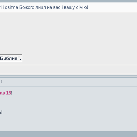
і і світла Божого лиця на вас і вашу сім'ю!
 Библия”.
я!
ras 15
!
ь!