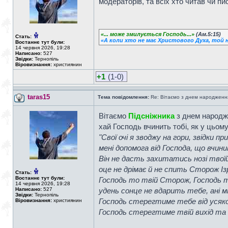
модераторів, та всіх хто читав чи пи
«... може змилується Господь...»
(Ам.5:15)
Стать:
«А коли хто не має Христового Духа, той н
Востаннє тут були:
14 червня 2026, 19:28
Написано:
527
Звідки:
Тернопіль
Віровизнання:
християнин
+1
(1-0)
taras15
Тема повідомлення:
Re: Вітаємо з днем народженн
Вітаємо
Підсніжника
з днем народже
хай Господь вчинить тобі, як у цьом
"Свої очі я зводжу на гори, звідки пр
мені допомога від Господа, що вчини
Він не дасть захитатись нозі твоїй
оце не дрімає й не спить Сторож Ізр
Стать:
Востаннє тут були:
Господь то твій Сторож, Господь т
14 червня 2026, 19:28
Написано:
527
удень сонце не вдарить тебе, ані мі
Звідки:
Тернопіль
Господь стерегтиме тебе від усяк
Віровизнання:
християнин
Господь стерегтиме твій вихід та в