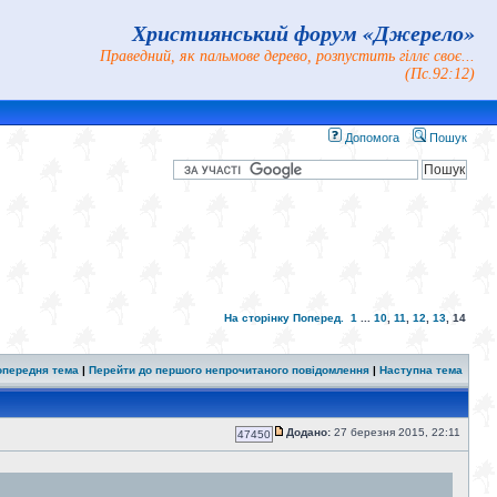
Християнський форум «Джерело»
Праведний, як пальмове дерево, розпустить гіллє своє...
(Пс.92:12)
Допомога
Пошук
На сторінку
Поперед.
1
...
10
,
11
,
12
,
13
,
14
опередня тема
|
Перейти до першого непрочитаного повідомлення
|
Наступна тема
Додано:
27 березня 2015, 22:11
47450