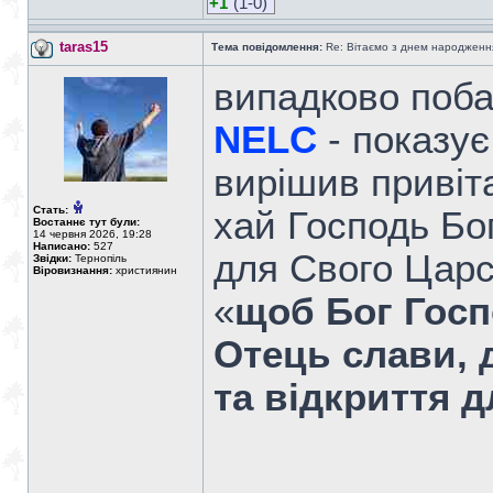
+1
(1-0)
taras15
Тема повідомлення:
Re: Вітаємо з днем народженн
випадково поба
NELC
- показує
вирішив привіт
Стать:
хай Господь Бо
Востаннє тут були:
14 червня 2026, 19:28
Написано:
527
для Свого Царс
Звідки:
Тернопіль
Віровизнання:
християнин
«
щоб Бог Госп
Отець слави, 
та відкриття д