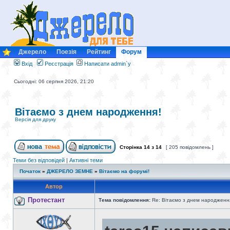
Джерело
Поезія
Рейтинг
Форум
Вхід
Реєстрація
Написати admin`у
Сьогодні: 06 серпня 2026, 21:20
Вітаємо з днем народження!
Версія для друку
Сторінка
14
з
14
[ 205 повідомлень ]
Теми без відповідей
|
Активні теми
Початок
»
ДЖЕРЕЛО ЗЕМНЕ
»
Вітаємо на форумі!
Автор
Протестант
Тема повідомлення:
Re: Вітаємо з днем народженн