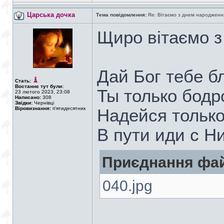
Царська дочка
Тема повідомлення:
Re: Вітаємо з днем народженн
Щиро вітаємо 
Дай Бог тебе б
Стать:
Востаннє тут були:
Ты только бодрс
23 лютого 2023, 23:08
Написано:
308
Звідки:
Чернівці
Віровизнання:
п'ятидесятник
Надейся только
В пути иди с Н
Приєднання фай
040.jpg