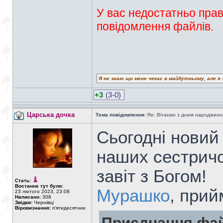
У вас недостатньо прав
повідомлення файлів.
Я не знаю що мене чекає в майбутньому, але я 
+3
(3-0)
Царська дочка
Тема повідомлення:
Re: Вітаємо з днем народженн
Сьогодні новий
наших сестричо
завіт з Богом!
Стать:
Востаннє тут були:
Мурашко
, прий
23 лютого 2023, 23:08
Написано:
308
Звідки:
Чернівці
Віровизнання:
п'ятидесятник
Приєднання фай