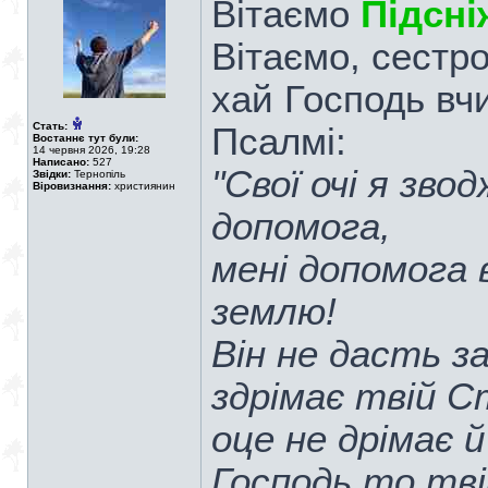
Вітаємо
Підсні
Вітаємо, сестро
хай Господь вчи
Стать:
Псалмі:
Востаннє тут були:
14 червня 2026, 19:28
Написано:
527
"Свої очі я зво
Звідки:
Тернопіль
Віровизнання:
християнин
допомога,
мені допомога 
землю!
Він не дасть з
здрімає твій С
оце не дрімає й
Господь то тві