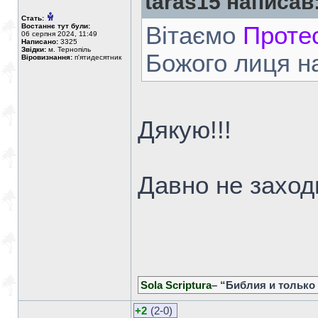
taras15 написав
Стать:
Востаннє тут були:
Вітаємо
Проте
06 серпня 2024, 11:49
Написано:
3325
Звідки:
м. Тернопіль
Божого лиця на
Віровизнання:
п'ятидесятник
Дякую!!!
Давно не заходи
Sola Scriptura
– “Библия и только
+2
(2-0)