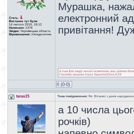
Мурашка, нажал
електронний ад
Стать:
Востаннє тут були:
14 лютого 2016, 18:12
привітання! Д
Написано:
1376
Звідки:
Чернівецька область
Віровизнання:
п'ятидесятник
А сам Бог миру нехай освятить вас цілком доск
Господа нашого Ісуса Христа!1Сол.5:23
0
(0-0)
taras15
Тема повідомлення:
Re: Вітаємо з днем народженн
а 10 числа цьог
рочків)
напевно символ