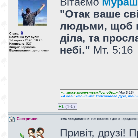
Вітаємо
Мураш
"Отак ваше св
людьми, щоб 
Стать:
діла, та прос
Востаннє тут були:
14 червня 2026, 19:28
Написано:
527
небі."
Мт. 5:16
Звідки:
Тернопіль
Віровизнання:
християнин
«... може змилується Господь...»
(Ам.5:15)
«А коли хто не має Христового Духа, той н
+1
(1-0)
Сестрички
Тема повідомлення:
Re: Вітаємо з днем народженн
Привіт, друзі! 