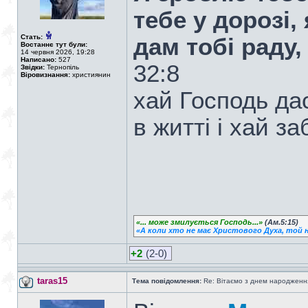
тебе у дорозі,
Стать:
дам тобі раду,
Востаннє тут були:
14 червня 2026, 19:28
Написано:
527
32:8
Звідки:
Тернопіль
Віровизнання:
християнин
хай Господь дас
в житті і хай з
«... може змилується Господь...»
(Ам.5:15)
«А коли хто не має Христового Духа, той н
+2
(2-0)
taras15
Тема повідомлення:
Re: Вітаємо з днем народженн