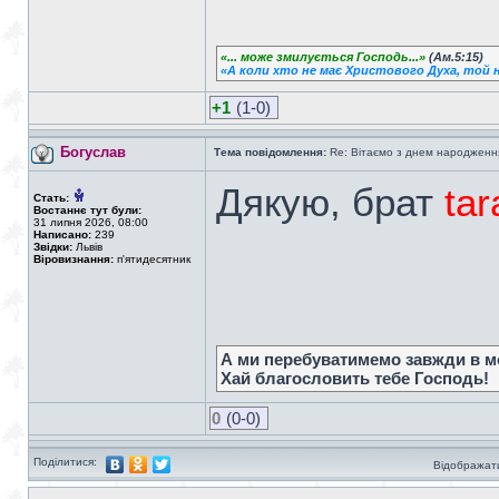
«... може змилується Господь...»
(Ам.5:15)
«А коли хто не має Христового Духа, той н
+1
(1-0)
Богуслав
Тема повідомлення:
Re: Вітаємо з днем народженн
Дякую, брат
ta
Стать:
Востаннє тут були:
31 липня 2026, 08:00
Написано:
239
Звідки:
Львів
Віровизнання:
п'ятидесятник
А ми перебуватимемо завжди в мо
Хай благословить тебе Господь!
0
(0-0)
Поділитися:
Відображати