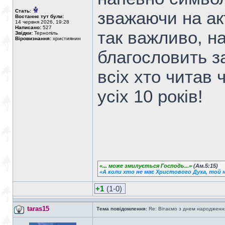
Стать:
зважаючи на акт
Востаннє тут були:
14 червня 2026, 19:28
Написано:
527
так важливо, н
Звідки:
Тернопіль
Віровизнання:
християнин
благословить за
всіх хто читав
усіх 10 років!
«... може змилується Господь...»
(Ам.5:15)
«А коли хто не має Христового Духа, той н
+1
(1-0)
taras15
Тема повідомлення:
Re: Вітаємо з днем народженн