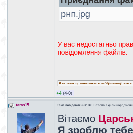
рнп.jpg
У вас недостатньо прав
повідомлення файлів.
Я не знаю що мене чекає в майбутньому, але я 
+4
(4-0)
taras15
Тема повідомлення:
Re: Вітаємо з днем народженн
Вітаємо
Царсь
Я зроблю тебе