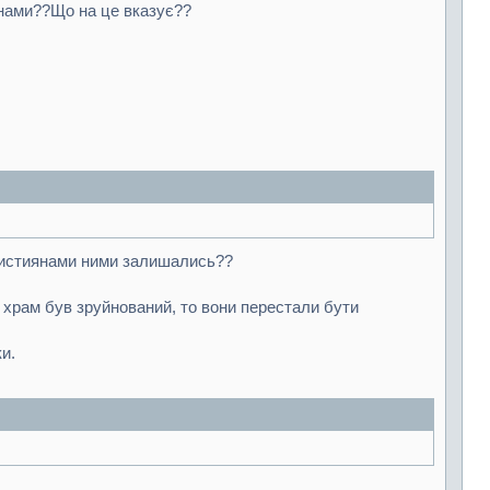
янами??Що на це вказує??
християнами ними залишались??
и храм був зруйнований, то вони перестали бути
и.