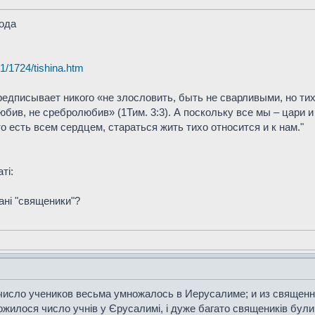
ода
1/1724/tishina.htm
едписывает никого «не злословить, быть не сварливыми, но тихи
ив, не сребролюбив» (1Тим. 3:3). А поскольку все мы – цари и
о есть всем сердцем, стараться жить тихо относится и к нам."
ті:
ані "священики"?
и число учеников весьма умножалось в Иерусалиме; и из священн
жилося число учнів у Єрусалимі, і дуже багато священиків були с