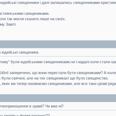
ті юдейські священники і далі залишались священниками-христи
ристиянськими священиками.
оли так могли сказати лише на своїх.
у Завіті.
и юдейські священики.
улому" були юдейськими священниками,чи і надалі коли стали 
в Біблії заперечено, що вони перестали бути священиками? А кол
 були свячені, але на тих священикахї ще було священство.
 яких ми тепер називаємо священиками, але все таки цікаві рядк
твоприношення в храмі? Чи вже ні?
ку теорію у формі питання??