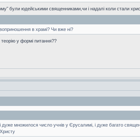
лому" були юдейськими священниками,чи і надалі коли стали хр
оприношення в храмі? Чи вже ні?
 теорію у формі питання??
, і дуже множилося число учнів у Єрусалимі, і дуже багато свящ
 Христу