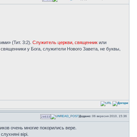
ми» (Тит. 3:2).
Служитель церкви, священник
или
 священники у Бога, служители Нового Завета, не буквы,
Додано:
06 вересня 2010, 15:36
24633
иков очень многие покорились вере.
лухняні вірі.