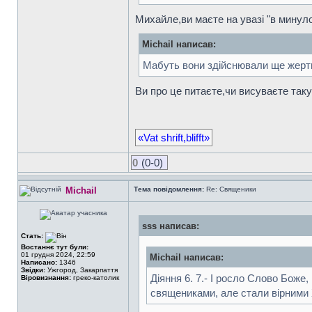
Михайле,ви маєте на увазі "в мину
Michail написав:
Мабуть вони здійснювали ще жертв
Ви про це питаєте,чи висуваєте таку
«Vat shrift,blifft»
0
(0-0)
Michail
Тема повідомлення:
Re: Священики
sss написав:
Стать:
Востаннє тут були:
01 грудня 2024, 22:59
Michail написав:
Написано:
1346
Звідки:
Ужгород, Закарпаття
Діяння 6. 7.- І росло Слово Боже
Віровизнання:
греко-католик
священиками, але стали вірними