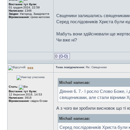
Востаннє тут були:
01 грудня 2024, 22:59
Написано:
1346
Звідки:
Ужгород, Закарпаття
Свщеники залишались священиками,
Віровизнання:
греко-католик
Серед послідовників Христа були ю
Мабуть вони здійснювали ще жертв
Чи вже ні?
0
(0-0)
sss
Тема повідомлення:
Re: Священики
Michail написав:
Стать:
Діяння 6. 7.- І росло Слово Боже,
Востаннє тут були:
12 березня 2016, 14:53
священиками, але стали вірними Х
Написано:
3916
Віровизнання:
свідок Єгови
А з чого ви зробили висновок що ті
Michail написав:
Серед послідовників Христа були 