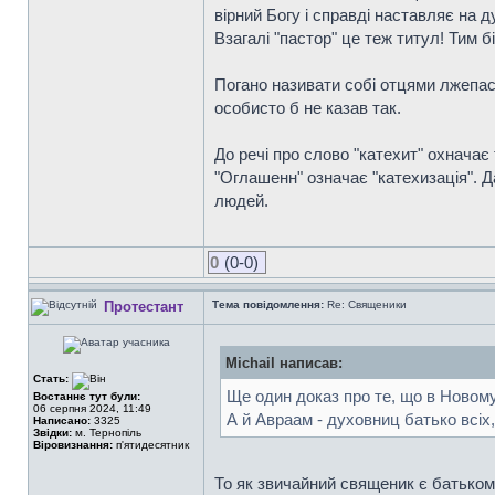
вірний Богу і справді наставляє на ду
Взагалі "пастор" це теж титул! Тим бі
Погано називати собі отцями лжепасти
особисто б не казав так.
До речі про слово "катехит" охначає 
"Оглашенн" означає "катехизація". Д
людей.
0
(0-0)
Протестант
Тема повідомлення:
Re: Священики
Michail написав:
Стать:
Ще один доказ про те, що в Ново
Востаннє тут були:
06 серпня 2024, 11:49
А й Авраам - духовниц батько всіх, 
Написано:
3325
Звідки:
м. Тернопіль
Віровизнання:
п'ятидесятник
То як звичайний священик є батьком