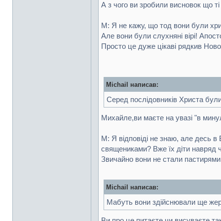
А з чого ви зробили висновок що 
М: Я не кажу, що тод вони були х
Але вони були слухняні вірі! Апост
Просто це дуже цікаві рядкив Новом
Michail написав:
Серед послідовників Христа бул
Михайле,ви маєте на увазі "в мин
М: Я відповіді не знаю, але десь 
священиками? Вже їх діти навряд ч
Звичайно вони не стали пастирями,
Michail написав:
Мабуть вони здійснювали ще жер
Ви про це питаєте,чи висуваєте та