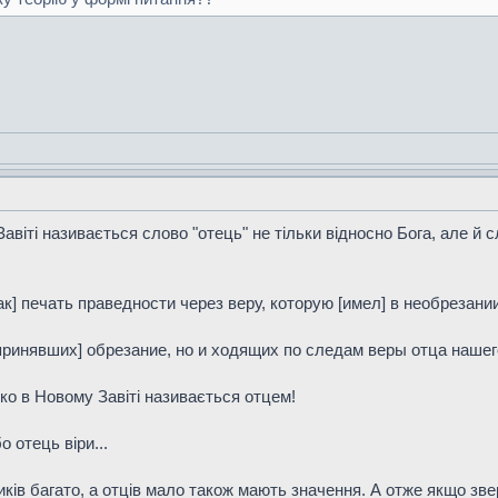
авіті називається слово "отець" не тільки відносно Бога, але й 
как] печать праведности через веру, которую [имел] в необрезан
[принявших] обрезание, но и ходящих по следам веры отца нашег
ько в Новому Завіті називається отцем!
о отець віри...
иків багато, а отців мало також мають значення. А отже якщо зв