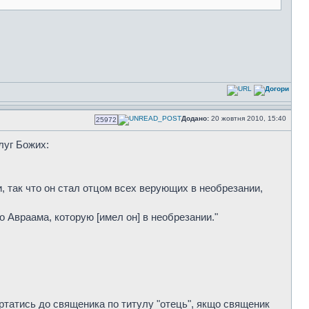
Додано:
20 жовтня 2010, 15:40
25972
слуг Божих:
ии, так что он стал отцом всех верующих в необрезании,
о Авраама, которую [имел он] в необрезании."
ертатись до священика по титулу "отець", якщо священик