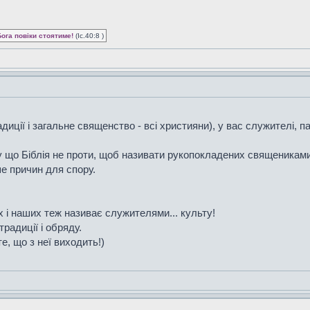
Бога повіки стоятиме!
(Іс.40:8 )
диції і загальне священство - всі християни), у вас служителі, па
 що Біблія не проти, щоб називати рукопокладених священиками, 
ше причин для спору.
 і наших теж називає служителями... культу!
традиції і обряду.
е, що з неї виходить!)