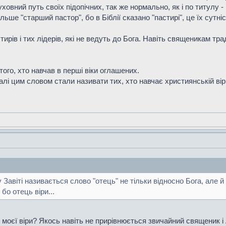
ховний путь своїх підопічних, так же нормально, як і по титулу - 
льше "старший пастор", бо в Біблії сказано "пастирі", це їх сутніс
рів і тих лідерів, які не ведуть до Бога. Навіть священикам тра
того, хто навчав в перші віки оглашених.
алі цим словом стали називати тих, хто навчає християнській вір
му Завіті називається слово "отець" не тільки відносно Бог
бо отець віри...
 моєї віри? Якось навіть не прирівнюється звичайний священик 