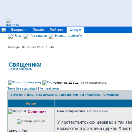
Джерело
Поезія
Рейтинг
Форум
Вхід
Реєстрація
Написати admin`у
Сьогодні: 08 серпня 2026, 10:45
Священики
Версія для друку
Сторінка
12
з
12
[ 176 повідомлень ]
Теми без відповідей
|
Активні теми
Початок
»
ДЖЕРЕЛО ДУХОВНЕ
»
Церква: вчення і практика
»
Служителі
Автор
Сонячник
Тема повідомлення:
Re: Священики
У протестантських церквах є так зва
вважаються усі члени церкви Христо
Стать: