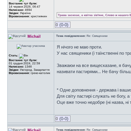
Востаннє тут були:
14 червня 2026, 06:47
Написано:
4694
Звідки:
Україна
Трава засихає, а квітка зів'яне, Слово ж нашого 
Віровизнання:
християнин
0
(0-0)
Michail
Тема повідомлення:
Re: Священики
Я нічого не маю проти.
У нас священики (і таїнственні по тра
Стать:
Востаннє тут були:
01 грудня 2024, 22:59
Зважаюи на все вищесказане, я бачу
Написано:
1346
Звідки:
Ужгород, Закарпаття
називати пастирями... Не бачу біль
Віровизнання:
греко-католик
* Одне доповнення - держава і ваших
Для світу пастирі служать не богу, а 
Оце вже точно недобре (ні назва, ні т
0
(0-0)
Michail
Тема повідомлення:
Re: Священики