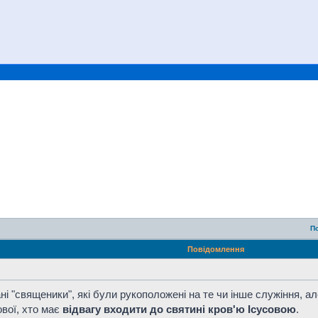
П
Повідомлення
ні "священики", які були рукоположені на те чи інше служіння, 
вої, хто має
відвагу входити до святині кров'ю Ісусовою
.