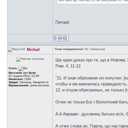
Питаю!
0
(0-0)
Michail
Тема повідомлення:
Re: Священики
Ще один доказ про те, що в Новому З
Рим. 4, 11-12
Стать:
Востаннє тут були:
01 грудня 2024, 22:59
"11. И знак обрезания он получил, [
Написано:
1346
Звідки:
Ужгород, Закарпаття
чтобы и им вменилась праведность,
Віровизнання:
греко-католик
12. и отцом обрезанных, не только 
Отже не тільки Бог і біологічний бат
А й Авраам - духовниц батько всіх, б
А отже слова ап. Павла, що наставн