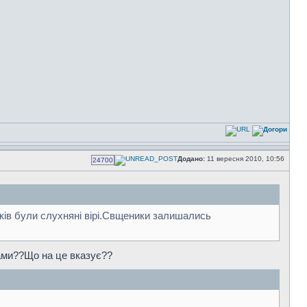
Додано:
11 вересня 2010, 10:56
24700
иків були слухняні вірі.Свщеники залишались
ами??Що на це вказує??