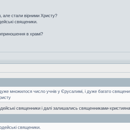
 але стали вірними Христу?
дейські священики.
оприношення в храмі?
 і дуже множилося число учнів у Єрусалимі, і дуже багато священ
ристу
 юдейські священники і далі залишались священниками-християн
юдейські священики.