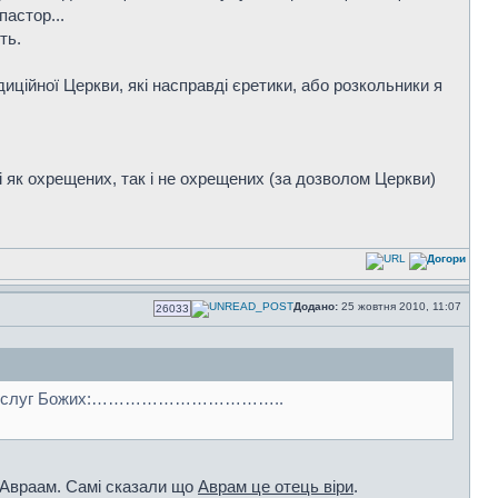
пастор...
ть.
диційної Церкви, які насправді єретики, або розкольники я
і як охрещених, так і не охрещених (за дозволом Церкви)
Додано:
25 жовтня 2010, 11:07
26033
а, але й слуг Божих:……………………………..
і Авраам. Самі сказали що
Аврам це отець віри
.