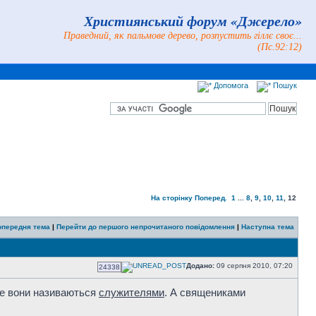
Християнський форум «Джерело»
Праведний, як пальмове дерево, розпустить гіллє своє...
(Пс.92:12)
Допомога
Пошук
На сторінку
Поперед.
1
...
8
,
9
,
10
,
11
,
12
опередня тема
|
Перейти до першого непрочитаного повідомлення
|
Наступна тема
Додано:
09 серпня 2010, 07:20
24338
але вони називаються
служителями
. А священиками