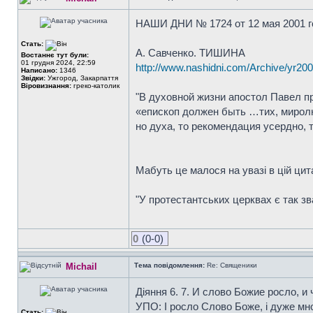
НАШИ ДНИ № 1724 от 12 мая 2001 г
Стать:
А. Савченко. ТИШИНА
Востаннє тут були:
01 грудня 2024, 22:59
http://www.nashidni.com/Archive/yr200
Написано:
1346
Звідки:
Ужгород, Закарпаття
Віровизнання:
греко-католик
"В духовной жизни апостол Павел пр
«епископ должен быть …тих, миролюб
но духа, то рекомендация усердно, т
Мабуть це малося на увазі в цій цита
"У протестантських церквах є так зв
0
(0-0)
Michail
Тема повідомлення:
Re: Священики
Діяння 6. 7. И слово Божие росло, 
УПО: І росло Слово Боже, і дуже мно
Стать: