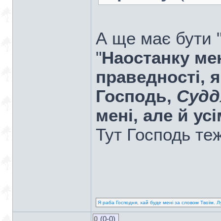
А ще має бути "
"
Наостанку мен
праведності, я
Господь,
Судд
мені, але й ус
Тут Господь теж
Я раба Господня, хай буде мені за словом Твоїм. Л
0
(0-0)