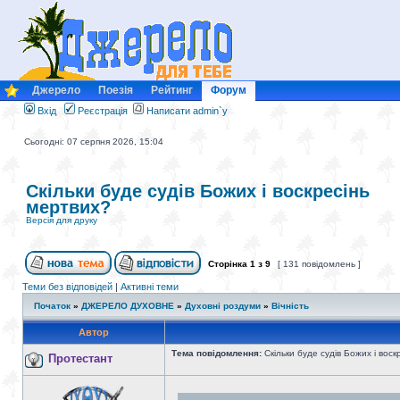
Джерело
Поезія
Рейтинг
Форум
Вхід
Реєстрація
Написати admin`у
Сьогодні: 07 серпня 2026, 15:04
Скільки буде судів Божих і воскресінь
мертвих?
Версія для друку
Сторінка
1
з
9
[ 131 повідомлень ]
Теми без відповідей
|
Активні теми
Початок
»
ДЖЕРЕЛО ДУХОВНЕ
»
Духовні роздуми
»
Вічність
Автор
Тема повідомлення:
Скільки буде судів Божих і воск
Протестант