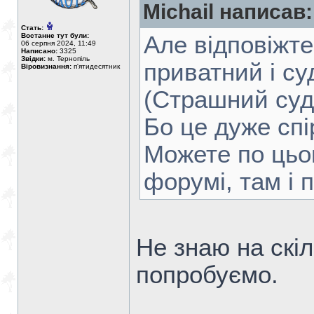
Michail написав:
Стать:
Востаннє тут були:
Але відповіжте
06 серпня 2024, 11:49
Написано:
3325
Звідки:
м. Тернопіль
приватний і су
Віровизнання:
п'ятидесятник
(Страшний суд
Бо це дуже спі
Можете по цьом
форумі, там і
Не знаю на скі
попробуємо.