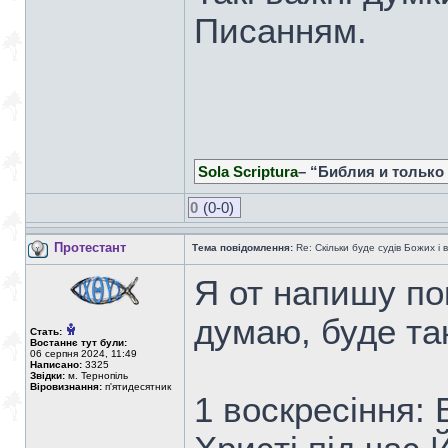
Писанням.
Sola Scriptura
– “Библия и только
0
(0-0)
Протестант
Тема повідомлення:
Re: Скільки буде судів Божих і 
Я от напишу по
думаю, буде та
Стать:
Востаннє тут були:
06 серпня 2024, 11:49
Написано:
3325
Звідки:
м. Тернопіль
Віровизнання:
п'ятидесятник
1 воскресіння: