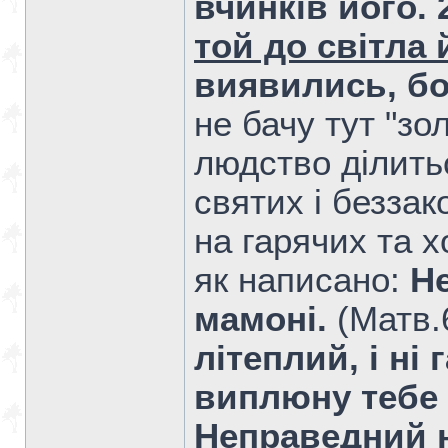
вчинків його. 
той до світла 
виявились, бо
не бачу тут "зо
людство ділитьс
святих і беззак
на гарячих та х
як написано:
Не
мамоні.
(Матв.6
літеплий, і ні
виплюну тебе з
Неправедний н