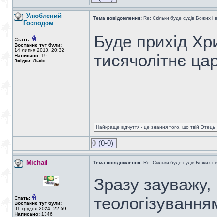
Улюблений
Тема повідомлення:
Re: Скільки буде судів Божих і 
Господом
Буде прихід Хр
Стать:
Востаннє тут були:
14 липня 2010, 20:32
тисячолітнє ца
Написано:
19
Звідки:
Львів
Найкраще відчуття - це знання того, що твій Отець -
0
(0-0)
Michail
Тема повідомлення:
Re: Скільки буде судів Божих і 
Зразу зауважу,
теологізування
Стать:
Востаннє тут були:
01 грудня 2024, 22:59
Написано:
1346