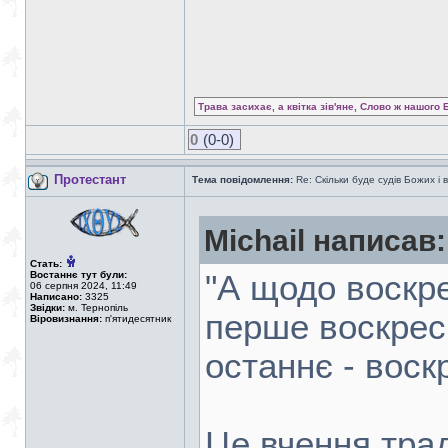
Трава засихає, а квітка зів'яне, Слово ж нашого 
0
(0-0)
Протестант
Тема повідомлення:
Re: Скільки буде судів Божих і 
Michail написав:
Стать:
Востаннє тут були:
"А щодо воскре
06 серпня 2024, 11:49
Написано:
3325
Звідки:
м. Тернопіль
перше воскресі
Віровизнання:
п'ятидесятник
останнє - воск
Це вчення трад