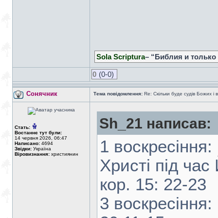
Sola Scriptura
– “Библия и только
0
(0-0)
Сонячник
Тема повідомлення:
Re: Скільки буде судів Божих і 
Sh_21 написав:
Стать:
Востаннє тут були:
14 червня 2026, 06:47
1 воскресіння:
Написано:
4694
Звідки:
Україна
Віровизнання:
християнин
Христі під час
кор. 15: 22-23
3 воскресіння: