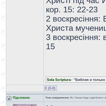
Христі під час
кор. 15: 22-23
2 воскресіння:
Христа мучениц
3 воскресіння: 
15
Sola Scriptura
– “Библия и только
0
(0-0)
Підсніжник
Тема повідомлення:
Re: Скільки буде судів Божих і 