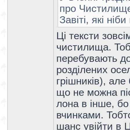
про Чистилище
Завіті, які ніб
Ці тексти зовсі
чистилища. Тоб
перебувають до
розділених осе
грішників), але
що не можна пі
лона в інше, б
вчинками. Тобт
шанс увійти в 