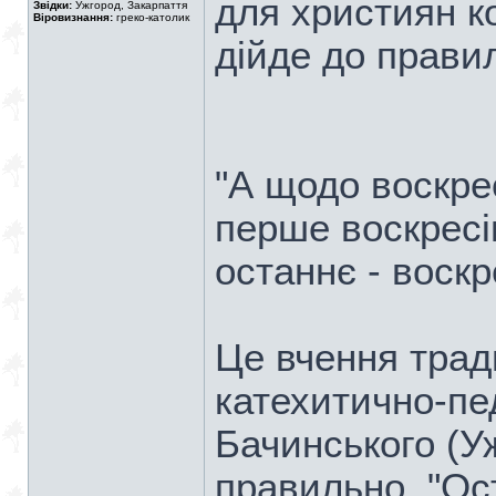
для християн к
Звідки:
Ужгород, Закарпаття
Віровизнання:
греко-католик
дійде до правил
"А щодо воскрес
перше воскресін
останнє - воскр
Це вчення трад
катехитично-пед
Бачинського (У
правильно. "Ост