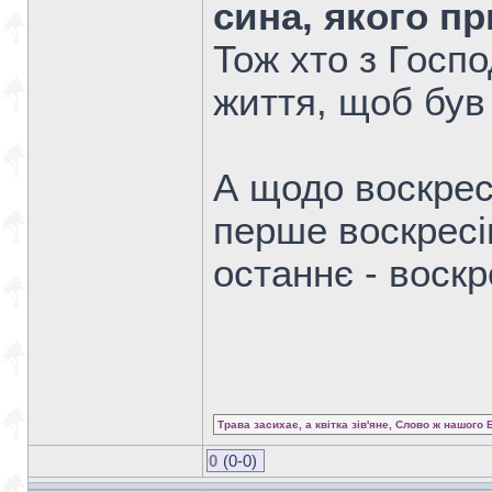
сина, якого п
Тож хто з Госп
життя, щоб був
А щодо воскресі
перше воскресін
останнє - воскр
Трава засихає, а квітка зів'яне, Слово ж нашого 
0
(0-0)