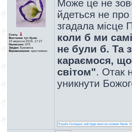
Може це не зовс
йдеться не про 
згадала місце 
коли б ми самі
Стать:
Востаннє тут були:
10 вересня 2016, 17:27
Написано:
875
не були б. Та 
Звідки:
Буковина
Віровизнання:
християнин
караємося, що
світом"
. Отак 
уникнути Божог
Я раба Господня, хай буде мені за словом Твоїм. Л