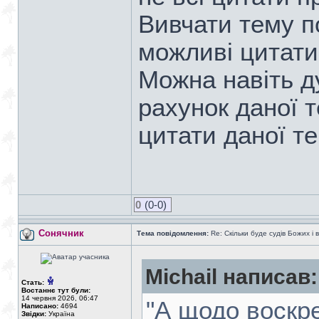
Вивчати тему по
можливі цитати 
Можна навіть д
рахунок даної т
цитати даної те
0
(0-0)
Сонячник
Тема повідомлення:
Re: Скільки буде судів Божих і 
Michail написав:
Стать:
Востаннє тут були:
14 червня 2026, 06:47
"А щодо воскре
Написано:
4694
Звідки:
Україна