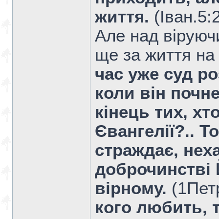
життя.
(Iван.5:
Але над віруюч
ще за життя на
час уже суд р
коли він почне
кінець тих, х
Євангелії?.. То
страждає, неха
доброчинстві 
вірному.
(1Петр
кого любить, т