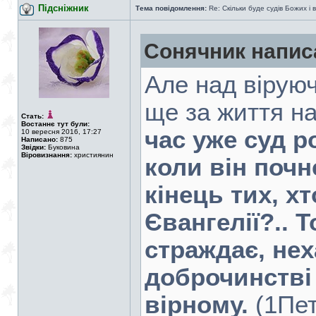
Підсніжник
Тема повідомлення:
Re: Скільки буде судів Божих і 
Сонячник напис
Але над вірую
ще за життя на
Стать:
Востаннє тут були:
час уже суд р
10 вересня 2016, 17:27
Написано:
875
Звідки:
Буковина
Віровизнання:
християнин
коли він почн
кінець тих, х
Євангелії?.. Т
страждає, нех
доброчинстві
вірному.
(1Пет