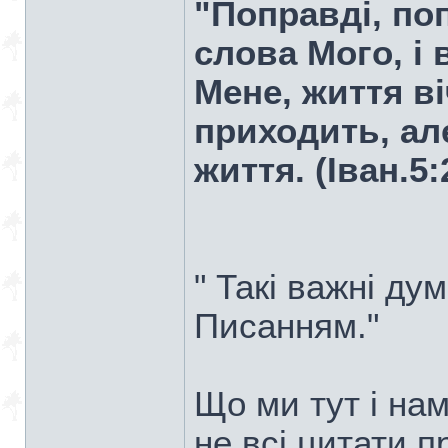
"Поправді, по
слова Мого, і 
Мене, життя ві
приходить, ал
життя. (Iван.5:
" Такі важні ду
Писанням."
Що ми тут і на
не всі цитати п