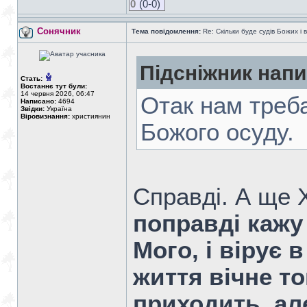
0
(0-0)
Сонячник
Тема повідомлення:
Re: Скільки буде судів Божих і 
Підсніжник напи
Стать:
Востаннє тут були:
14 червня 2026, 06:47
Отак нам треб
Написано:
4694
Звідки:
Україна
Віровизнання:
християнин
Божого осуду.
Справді. А ще 
поправді кажу
Мого, і вірує 
життя вічне то
приходить, ал