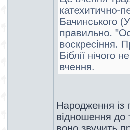
катехитично-пед
Бачинського (
правильно. "Ос
воскресіння. П
Біблії нічого н
вчення.
Народження із г
відношення до т
воно звучить п