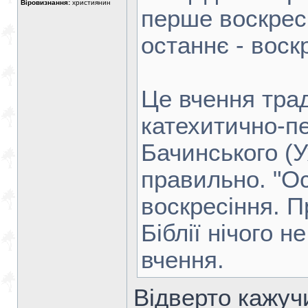
Віровизнання:
християнин
перше воскресі
останнє - воск
Це вчення трад
катехитично-пед
Бачинського (
правильно. "Ос
воскресіння. П
Біблії нічого н
вчення.
Відверто кажучи