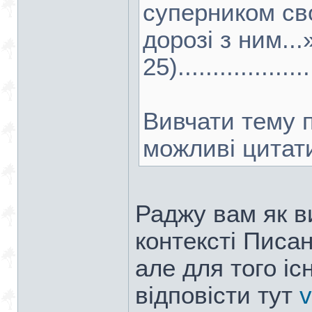
суперником сво
дорозі з ним...»
25)....................
Вивчати тему п
можливі цитати
Раджу вам як ви
контексті Писа
але для того іс
відповісти тут
v