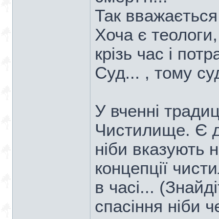
Так вважається 
Хоча є теологи,
крізь час і пот
Суд... , тому с
У вченні тради
Чистилище. Є дв
ніби вказують н
концепції чист
в часі... (Знайд
спасіння ніби ч