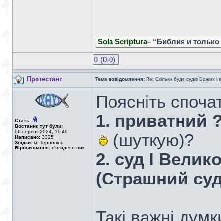
Sola Scriptura
– “Библия и только
0
(0-0)
Протестант
Тема повідомлення:
Re: Скільки буде судів Божих і 
Поясніть спочат
1. приватний 
Стать:
Востаннє тут були:
06 серпня 2024, 11:49
(шуткую)?
Написано:
3325
Звідки:
м. Тернопіль
Віровизнання:
п'ятидесятник
2. суд І Велик
(Страшний суд
Такі важні думк