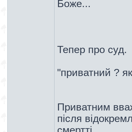
Боже...
Тепер про суд.
"приватний ? я
Приватним вваж
після відокремл
смертті...