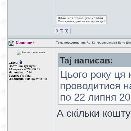
ЛіТай, моя пташко, угору зліТай,
Спіткнутись, упасти нікому не дай
0
(0-0)
Сонячник
Тема повідомлення:
Re: Конференція місії Ерло Ште
Taj написав:
Стать:
Востаннє тут були:
14 червня 2026, 06:47
Цього року ця
Написано:
4694
Звідки:
Україна
Віровизнання:
християнин
проводитися на
по 22 липня 20
А скільки кошт