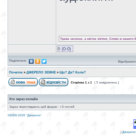
Трава засихає, а квітка зів'яне, Слово ж нашого 
0
(0-0)
Поділитися:
Відображати
Початок
»
ДЖЕРЕЛО ЗЕМНЕ
»
Що? Де? Коли?
Сторінка
1
з
1
[ 5 повідомлень ]
Хто зараз онлайн
Зараз переглядають цей форум: - і 0 гостей
©2006-2026 "Джерело"
|
Джерело