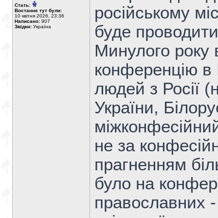
Стать:
російському міс
Востаннє тут були:
10 квітня 2026, 23:36
Написано:
907
буде проводити
Звідки:
Україна
Минулого року
конференцію в Р
людей з Росії (
України, Білору
міжконфесійний
не за конфесій
прагненням біл
було на конфере
православних - 