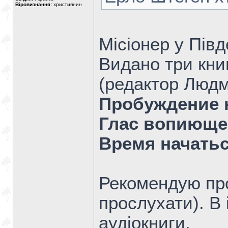
Віровизнання:
християнин
Місіонер у Півд
Видано три кни
(редактор Людм
Пробуждение 
Глас вопиюще
Время начатьс
Рекомендую про
прослухати). В і
аудіокниги.