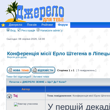
Джерело
Поезія
Рейтинг
Форум
Вхід
Реєстрація
Написати admin`у
Сьогодні: 08 серпня 2026, 14:00
Конференція місії Ерло Штегена в Ліпець
Версія для друку
Сторінка
1
з
1
[ 5 повідомлень ]
Теми без відповідей
|
Активні теми
Початок
»
ДЖЕРЕЛО ЗЕМНЕ
»
Що? Де? Коли?
Автор
Taj
Тема повідомлення:
Конференція місії Ерло Штеген
У першій декад