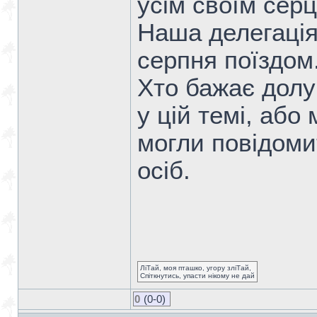
усім своїм сер
Наша делегація
серпня поїздом
Хто бажає долу
у цій темі, або
могли повідомит
осіб.
ЛіТай, моя пташко, угору зліТай,
Спіткнутись, упасти нікому не дай
0
(0-0)