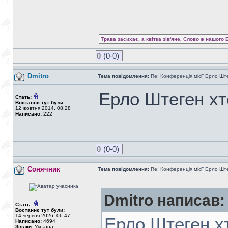
Трава засихає, а квітка зів'яне, Слово ж нашого 
0
(0-0)
Dmitro
Тема повідомлення:
Re: Конференція місії Ерло Ште
Ерло Штеген хт
Стать:
Востаннє тут були:
12 жовтня 2014, 08:28
Написано:
222
0
(0-0)
Сонячник
Тема повідомлення:
Re: Конференція місії Ерло Ште
Dmitro написав:
Стать:
Востаннє тут були:
14 червня 2026, 06:47
Ерло Штеген х
Написано:
4694
Звідки:
Україна