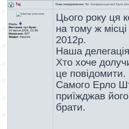
Taj
Тема повідомлення:
Re: Конференція місії Ерло Ште
Цього року ця 
Стать:
на тому ж місці
Востаннє тут були:
10 квітня 2026, 23:36
Написано:
907
2012р.
Звідки:
Україна
Наша делегація
Хто хоче долуч
це повідомити.
Самого Ерло Шт
приїжджав його р
брати.