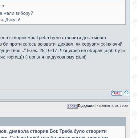
ш?
не мали вибору?
ти. Дякую!
вола створив Бог. Треба було створити достойного
ав би проти когось воювати. диявол, як херувим осіняючий
ердце твоє...'' Езек. 28:16-17 .Люцифер не обирав ,щоб бути
як торгаш)) (торгівля на духовному рівні)
Додано:
27 жовтня 2010, 11:20
26092
мов. диявола створив Бог. Треба було створити
них. Сафаот(воїн) мав би проти когось воювати.