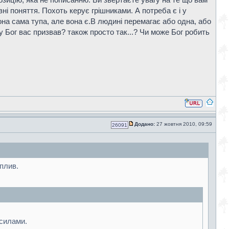
зні поняття. Похоть керує грішниками. А потреба є і у
вона сама тупа, але вона є.В людині перемагає або одна, або
у Бог вас призвав? також просто так...? Чи може Бог робить
Додано:
27 жовтня 2010, 09:59
26091
вплив.
 силами.