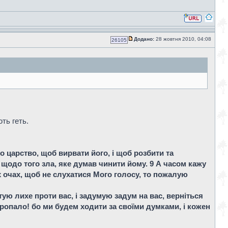
Додано:
28 жовтня 2010, 04:08
26105
ть геть.
про царство, щоб вирвати його, і щоб розбити та
Я щодо того зла, яке думав чинити йому. 9 А часом кажу
їх очах, щоб не слухатися Мого голосу, то пожалую
ую лихе проти вас, і задумую задум на вас, верніться
 Пропало! бо ми будем ходити за своїми думками, і кожен