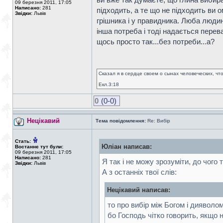
09 березня 2011, 17:05
Написано:
281
підходить, а те що не підходить ви о
Звідки:
Львів
грішника і у правидника. Люба людин
інша потреба і тоді надається перев
щось просто так...без потреби...а?
Сказал я в сердце своем о сынах человеческих, чт
Екл.3:18
0
(0-0)
Нецікавий
Тема повідомлення:
Re: Вибір
Стать:
Юліан написав:
Востаннє тут були:
09 березня 2011, 17:05
Написано:
281
Я так і не можу зрозуміти, до чого
Звідки:
Львів
А з останніх твої слів:
Нецікавий написав:
то про вибір між Богом і дияволо
бо Господь чітко говорить, якщо 