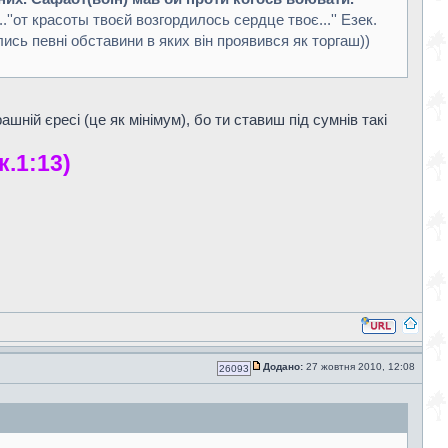
...''от красоты твоєй возгордилось сердце твоє...'' Езек.
ись певні обставини в яких він проявився як торгаш))
ній єресі (це як мінімум), бо ти ставиш під сумнів такі
к.1:13)
Додано:
27 жовтня 2010, 12:08
26093