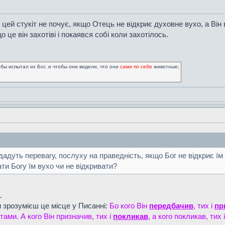
цей стукіт не почує, якщо Отець не відкриє духовне вухо, а Він в
 це він захотіві і покаявся собі коли захотілось.
обы испытал их Бог, и чтобы они видели, что они
сами по себе
животные;
дадуть перевагу, послуху на праведність, якщо Бог не відкриє їм
ти Богу їм вухо чи не відкривати?
.
 зрозумієш це місце у Писанні:
Бо кого Він
передбачив
, тих і
пр
ами. А кого Він призначив, тих і
покликав
, а кого покликав, тих 