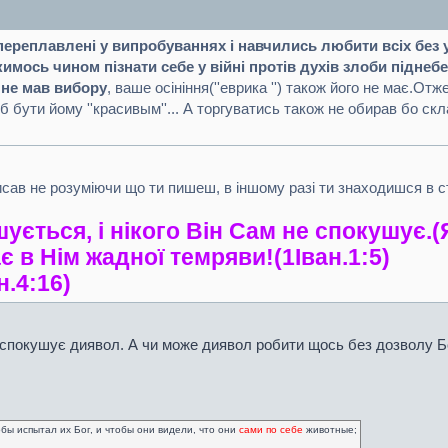
 переплавлені у випробуваннях і навчились любити всіх без 
имось чином пізнати себе у війні протів духів злоби піднеб
 не мав вибору
, ваше осініння(''еврика '') також його не має.Отж
 бути йому ''красивым''... А торгуватись також не обирав бо скл
сав не розуміючи що ти пишеш, в іншому разі ти знаходишся в стр
шується, і нікого Він Сам не спокушує.(
має в Нім жадної темряви!(1Iван.1:5)
н.4:16)
 а спокушує диявол. А чи може диявол робити щось без дозволу Б
обы испытал их Бог, и чтобы они видели, что они
сами по себе
животные;