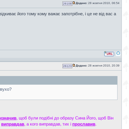
Додано:
28 жовтня 2010, 06:54
26108
ідкиває його тому кому важає запотрібне, і це не від вас а
Додано:
28 жовтня 2010, 20:39
26123
 вухо?
изначив
, щоб були подібні до образу Сина Його, щоб Він
і
виправдав
, а кого виправдав, тих і
прославив
.