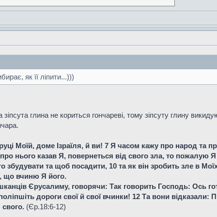
рає, як її ліпити...)))
 зіпсута глина не кориться гончареві, тому зіпсуту глину викидую
нчара.
 руці Моїй, доме Ізраїля, й ви! 7 Я часом кажу про народ та 
 про нього казав Я, повернеться від свого зла, то пожалую 
о збудувати та щоб посадити, 10 та як він зробить зле в Мо
, що вчиню Я його.
шканців Єрусалиму, говорячи: Так говорить Господь: Ось гот
і поліпшіть дороги свої й свої вчинки! 12 Та вони відказали:
я свого.
(Єр.18:6-12)