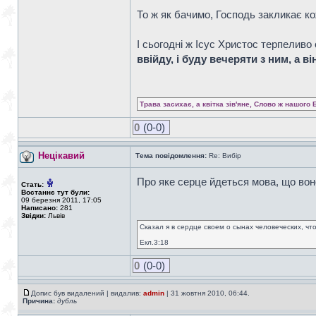
То ж як бачимо, Господь закликає ко
І сьогодні ж Ісус Христос терпеливо
ввійду, і буду вечеряти з ним, а в
Трава засихає, а квітка зів'яне, Слово ж нашого 
0
(0-0)
Нецікавий
Тема повідомлення:
Re: Вибір
Про яке серце йдеться мова, що вон
Стать:
Востаннє тут були:
09 березня 2011, 17:05
Написано:
281
Звідки:
Львів
Сказал я в сердце своем о сынах человеческих, чт
Екл.3:18
0
(0-0)
Допис був видалений | видалив:
admin
| 31 жовтня 2010, 06:44.
Причина:
дубль