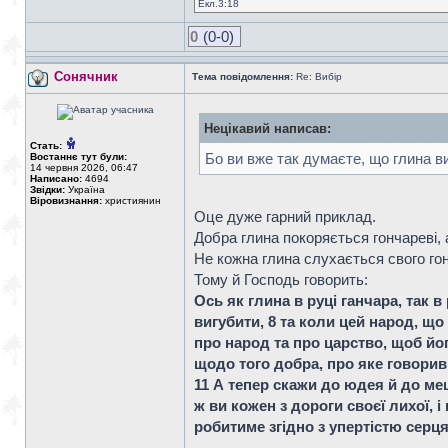
Екл.3:18
0
(0-0)
Сонячник
Тема повідомлення:
Re: Вибір
Нецікавий написав:
Стать:
Бо ви вже так думаєте, що глина виби
Востаннє тут були:
14 червня 2026, 06:47
Написано:
4694
Звідки:
Україна
Віровизнання:
християнин
Оце дуже гарний приклад.
Добра глина покоряється гончареві, а
Не кожна глина слухається свого го
Тому й Господь говорить:
Ось як глина в руці ганчара, так в
вигубити, 8 та коли цей народ, що
про народ та про царство, щоб йог
щодо того добра, про яке говорив
11 А тепер скажи до юдея й до ме
ж ви кожен з дороги своєї лихої, 
робитиме згідно з упертістю серц