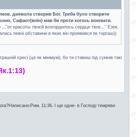
умов. диявола створив Бог. Треба було створити
есних. Сафаот(воїн) мав би проти когось воювати.
е ...''от красоты твоєй возгордилось сердце твоє...'' Езек.
ались певні обставини в яких він проявився як торгаш))
ашній єресі (це як мінімум), бо ти ставиш під сумнів такі
Як.1:13)
ога?Написано:Рим. 11:36. І ще одне- в Господі темряви