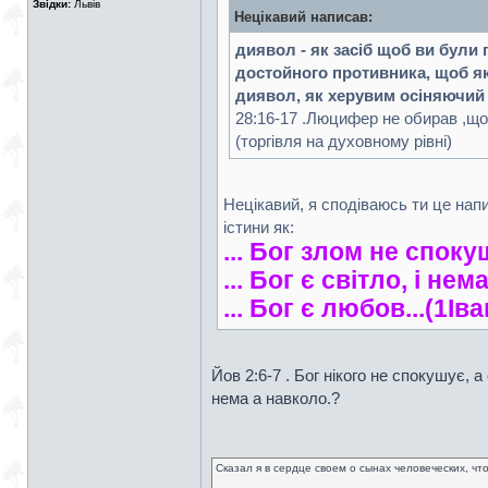
Звідки:
Львів
Нецікавий написав:
диявол - як засіб щоб ви були
достойного противника, щоб як
диявол, як херувим осіняючий
28:16-17 .Люцифер не обирав ,щоб
(торгівля на духовному рівні)
Нецікавий, я сподіваюсь ти це напи
істини як:
... Бог злом не споку
... Бог є світло, і не
... Бог є любов...(1Iва
Йов 2:6-7 . Бог нікого не спокушує,
нема а навколо.?
Сказал я в сердце своем о сынах человеческих, чт