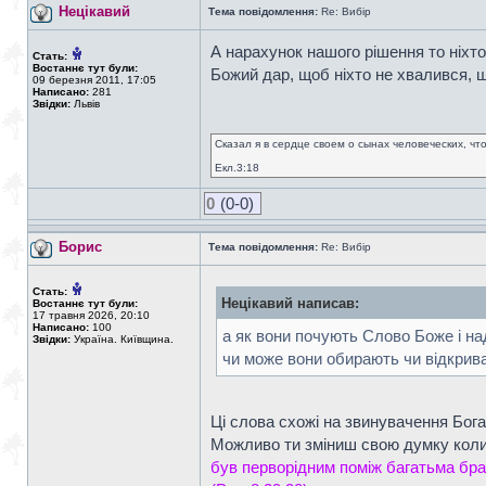
Нецікавий
Тема повідомлення:
Re: Вибір
А нарахунок нашого рішення то ніхто 
Стать:
Востаннє тут були:
Божий дар, щоб ніхто не хвалився, що
09 березня 2011, 17:05
Написано:
281
Звідки:
Львів
Сказал я в сердце своем о сынах человеческих, чт
Екл.3:18
0
(0-0)
Борис
Тема повідомлення:
Re: Вибір
Стать:
Нецікавий написав:
Востаннє тут були:
17 травня 2026, 20:10
Написано:
100
а як вони почують Слово Боже і на
Звідки:
Україна. Київщина.
чи може вони обирають чи відкрива
Ці слова схожі на звинувачення Бога
Можливо ти зміниш свою думку коли
був перворідним поміж багатьма брат