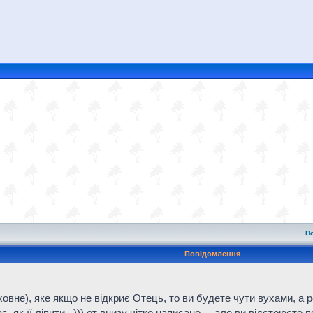
П
Повідомлення
ховне), яке якщо не відкриє Отець, то ви будете чути вухами, а р
, як її ліпити...))) от внизу чітко написано..., але ви відстоюєте