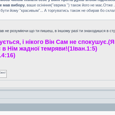
е мав вибору
, ваше осініння(''еврика '') також його не має.Отже 
ути йому ''красивым''... А торгуватись також не обирав бо склал
ав не розуміючи що ти пишеш, в іншому разі ти знаходишся в страш
ується, і нікого Він Сам не спокушує.(Я
ає в Нім жадної темряви!(1Iван.1:5)
.4:16)
Своє!