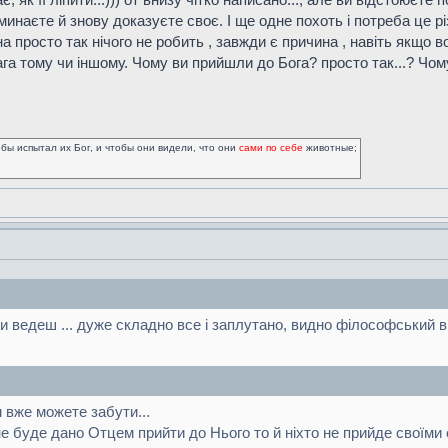
минаєте й знову доказуєте своє. І ще одне похоть і потреба це рі
а просто так нічого не робить , завжди є причина , навіть якщо 
ага тому чи іншому. Чому ви прийшли до Бога? просто так...? Чом
обы испытал их Бог, и чтобы они видели, что они
сами по себе
животные;
 ти ведеш ... дуже складно все і заплутано, видно філософський 
м вже можете забути...
не буде дано Отцем прийти до Нього то й ніхто не прийде своїми