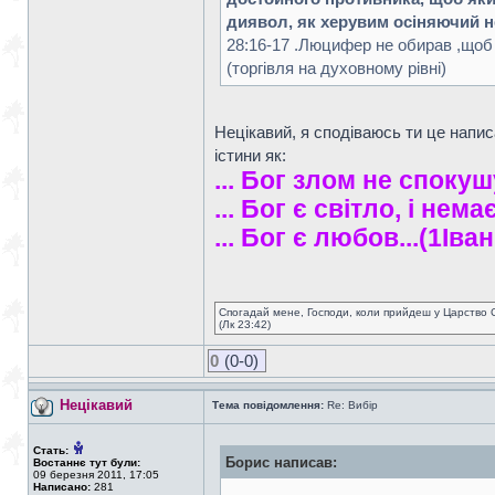
диявол, як херувим осіняючий н
28:16-17 .Люцифер не обирав ,щоб б
(торгівля на духовному рівні)
Нецікавий, я сподіваюсь ти це напис
істини як:
... Бог злом не спокуш
... Бог є світло, і нем
... Бог є любов...(1Iван
Спогадай мене, Господи, коли прийдеш у Царство 
(Лк 23:42)
0
(0-0)
Нецікавий
Тема повідомлення:
Re: Вибір
Стать:
Борис написав:
Востаннє тут були:
09 березня 2011, 17:05
Написано:
281