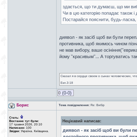
здається, що ти думаєш, що ми ви
Чи в цю категорію попадає також і
Постарайся пояснити, будь-ласка, 
диявол - як засіб щоб ви були пере
противника, щоб якимось чином пізна
не мав вибору, ваше осініння(''еврик
йому ''красивым''... А торгуватись т
Сказал я в сердце своем о сынах человеческих, чт
Екл.3:18
0
(0-0)
Борис
Тема повідомлення:
Re: Вибір
Стать:
Нецікавий написав:
Востаннє тут були:
17 травня 2026, 20:10
Написано:
100
диявол - як засіб щоб ви були п
Звідки:
Україна. Київщина.
достойного противника, щоб яким