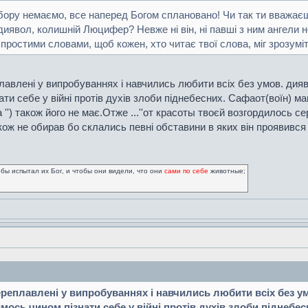
бору немаємо, все наперед Богом сплановано! Чи так ти вважає
 диявол, колишній Люцифер? Невже ні він, ні павші з ним ангели 
простими словами, щоб кожен, хто читає твої слова, міг зрозумі
плавлені у випробуваннях і навчились любити всіх без умов. дия
ти себе у війні протів духів злоби піднебесних. Сафаот(воїн) м
а '') також його не має.Отже ...''от красоты твоєй возгордилось с
акож не обирав бо склались певні обставини в яких він проявився 
обы испытал их Бог, и чтобы они видели, что они
сами по себе
животные;
ереплавлені у випробуваннях і навчились любити всіх без у
ось чином пізнати себе у війні протів духів злоби піднебес