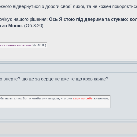
жного відвернутися з дороги своєї лихої, та не кожен покоряєтьс
 очікує нашого рішення:
Ось Я стою під дверима та стукаю: кол
ін зо Мною.
(Об.3:20)
Бога повіки стоятиме!
(Іс.40:8 )
о вперте? що це за серце не вже те що кров качає?
обы испытал их Бог, и чтобы они видели, что они
сами по себе
животные;