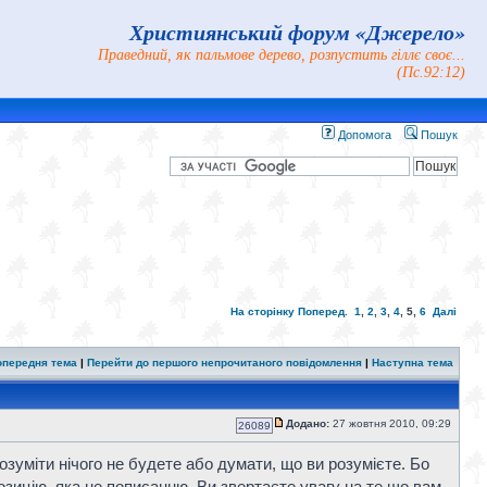
Християнський форум «Джерело»
Праведний, як пальмове дерево, розпустить гіллє своє...
(Пс.92:12)
Допомога
Пошук
На сторінку
Поперед.
1
,
2
,
3
,
4
,
5
,
6
Далі
опередня тема
|
Перейти до першого непрочитаного повідомлення
|
Наступна тема
Додано:
27 жовтня 2010, 09:29
26089
озуміти нічого не будете або думати, що ви розумієте. Бо
 позицію, яка не пописанню. Ви звертаєте увагу на те що вам