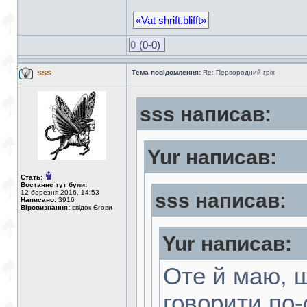
«Vat shrift,blifft»
0
(0-0)
sss
Тема повідомлення:
Re: Первородний гріх
sss написав:
Yur написав:
Стать:
Востаннє тут були:
12 березня 2016, 14:53
sss написав:
Написано:
3916
Віровизнання:
свідок Єгови
Yur написав:
Оте й маю, 
говорити по-