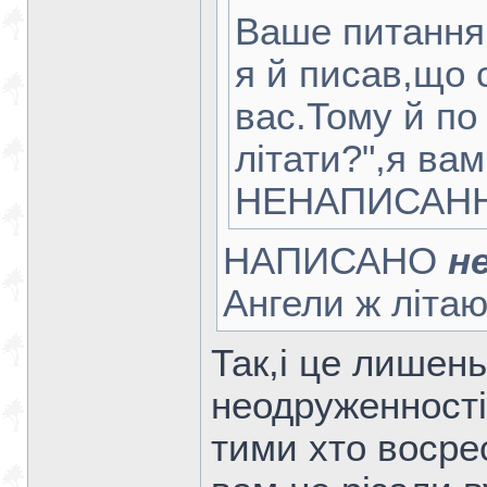
Ваше питання
я й писав,що 
вас.Тому й по 
літати?",я вам
НЕНАПИСАН
НАПИСАНО
н
Ангели ж літаю
Так,і це лишень
неодруженності
тими хто восре