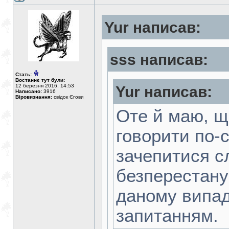
Yur написав:
sss написав:
Стать:
Востаннє тут були:
12 березня 2016, 14:53
Yur написав:
Написано:
3916
Віровизнання:
свідок Єгови
Оте й маю, щ
говорити по-с
зачепитися сл
безперестану 
даному випaд
запитанням.