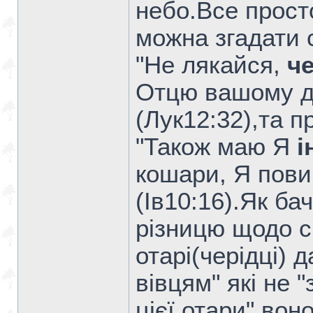
небо.Все прост
можна згадати 
"Не лякайся,
ч
Отцю вашому д
(Лук12:32),та п
"Також маю Я
і
кошари, Я пови
(Ів10:16).Як ба
різницю щодо с
отарі(черідці) 
вівцям" які не "
цієї отари" вон