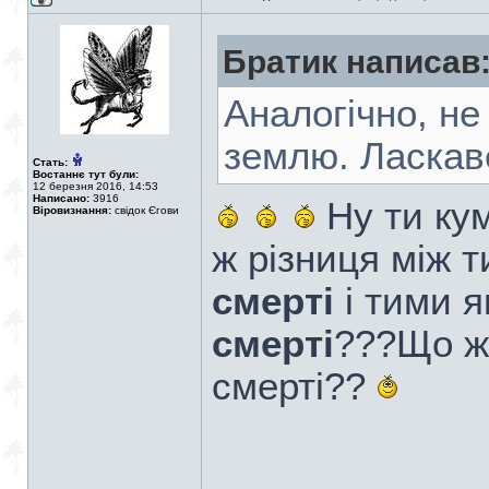
Братик написав
Аналогічно, не
землю. Ласкаве
Стать:
Востаннє тут були:
12 березня 2016, 14:53
Написано:
3916
Ну ти кум
Віровизнання:
свідок Єгови
ж різниця між 
смерті
і тими 
смерті
???Що ж 
смерті??