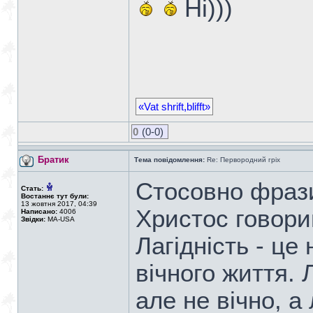
Ні)))
«Vat shrift,blifft»
0
(0-0)
Братик
Тема повідомлення:
Re: Первородний гріх
Стосовно фрази,
Стать:
Востаннє тут були:
13 жовтня 2017, 04:39
Христос говорив
Написано:
4006
Звідки:
MA-USA
Лагідність - це
вічного життя. 
але не вічно, а