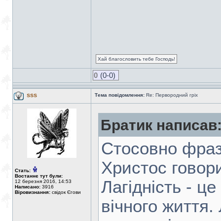
Хай благословить тебе Господь!
0
(0-0)
sss
Тема повідомлення:
Re: Первородний гріх
Братик написав
Стосовно фрази
Христос говори
Стать:
Востаннє тут були:
Лагідність - ц
12 березня 2016, 14:53
Написано:
3916
Віровизнання:
свідок Єгови
вічного життя.