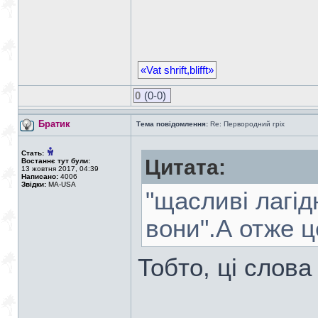
«Vat shrift,blifft»
0
(0-0)
Братик
Тема повідомлення:
Re: Первородний гріх
Стать:
Цитата:
Востаннє тут були:
13 жовтня 2017, 04:39
Написано:
4006
Звідки:
MA-USA
"щасливі лагід
вони".А отже це
Тобто, ці слова