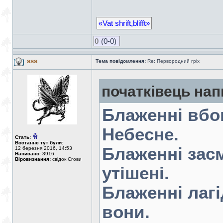
«Vat shrift,blifft»
0
(0-0)
sss
Тема повідомлення:
Re: Первородний гріх
початківець нап
Блаженні вбог
Небесне.
Стать:
Востаннє тут були:
Блаженні засм
12 березня 2016, 14:53
Написано:
3916
Віровизнання:
свідок Єгови
утішені.
Блаженні лаг
вони.