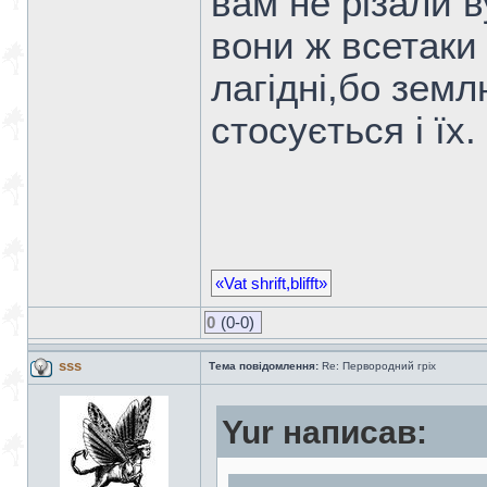
вам не різали в
вони ж всетаки
лагідні,бо зем
стосується і їх.
«Vat shrift,blifft»
0
(0-0)
sss
Тема повідомлення:
Re: Первородний гріх
Yur написав: