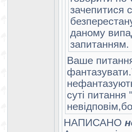
зачепитися с
безперестану
даному випa
запитанням.
Ваше питання
фантазувати.
нефантазують
суті питання 
невідповім,
НАПИСАНО
н