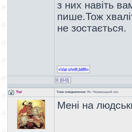
з них навіть в
пише.Тож хваліт
не зостається.
«Vat shrift,blifft»
0
(0-0)
Yur
Тема повідомлення:
Re: Первородний гріх
Мені на людськ