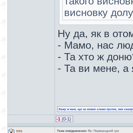
такого виснов
висновку дол
Ну да, як в ото
- Мамо, нас лю
- Та хто ж доню
- Та ви мене, а
Кажу ж вам, що за кожне слово пусте, яке скаж
-1
(0-1)
sss
Тема повідомлення:
Re: Первородний гріх