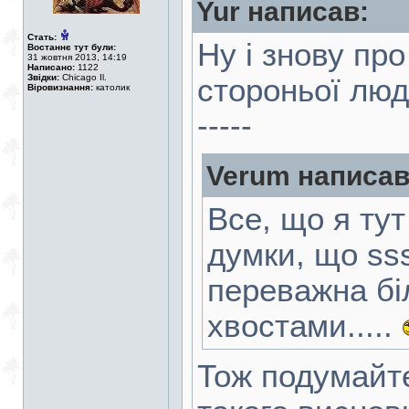
Yur написав:
Стать:
Ну і знову пр
Востаннє тут були:
31 жовтня 2013, 14:19
Написано:
1122
Звідки:
Chicago Il.
стороньої люд
Віровизнання:
католик
-----
Verum написав
Все, що я ту
думки, що sss
переважна бі
хвостами.....
Тож подумайт