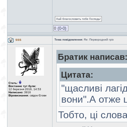
Хай благословить тебе Господь!
0
(0-0)
sss
Тема повідомлення:
Re: Первородний гріх
Братик написав
Цитата:
Стать:
"щасливі лагі
Востаннє тут були:
12 березня 2016, 14:53
Написано:
3916
Віровизнання:
свідок Єгови
вони".А отже ц
Тобто, ці слов