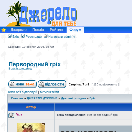
Джерело
Поезія
Рейтинг
Форум
Вхід
Реєстрація
Написати admin`у
Сьогодні: 10 серпня 2026, 05:00
Первородний гріх
Версія для друку
Сторінка
7
з
8
[ 110 повідомлень ]
Теми без відповідей
|
Активні теми
Початок
»
ДЖЕРЕЛО ДУХОВНЕ
»
Духовні роздуми
»
Гріх
Автор
Yur
Тема повідомлення:
Re: Первородний гріх