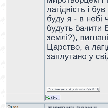
лагідність і бу
буду я - в небі
будуть бачити Б
землі?), вигна
Царство, а лагі
заплутано у сві
"Ось пішов увесь світ услід за Ним"(Ів.12:19)
+1
(1-0)
sss
Тема повідомлення:
Re: Первородний гріх