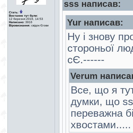
sss написав:
Стать:
Востаннє тут були:
12 березня 2016, 14:53
Yur написав:
Написано:
3916
Віровизнання:
свідок Єгови
Ну і знову пр
стороньої лю
сЄ.------
Verum написа
Все, що я ту
думки, що ss
переважна б
хвостами....