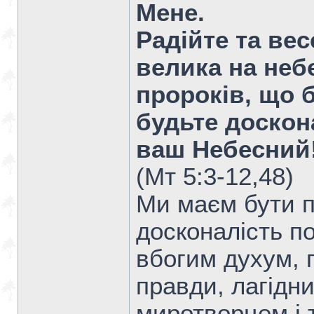
Мене.
Радійте та ве
велика на небе
пророків, що 
будьте доскон
ваш Небесний
(Мт 5:3-12,48)
Ми маєм бути п
досконалість по
вбогим духум, 
правди, лагідн
миротворцем і 