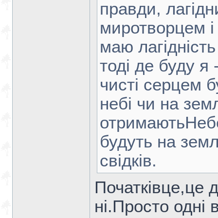
правди, лагідн
миротворцем і 
маю лагідність
тоді де буду я 
чисті серцем б
небі чи на земл
отримаютьНебе
будуть на земл
свідків.
Початківце,це 
ні.Просто одні 