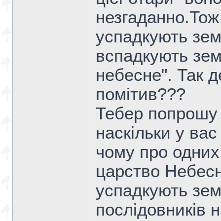
незгаданно.Тож 
успадкують земл
вспадкують зем
небесне". Так д
помітив???
Тебер попрошу
наскільки у вас
чому про одних
царство Небесн
успадкують зем
послідовників н