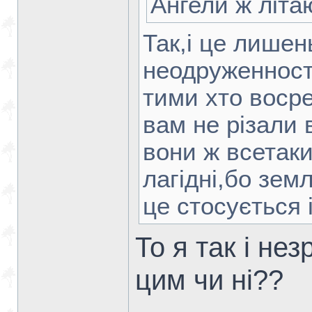
Ангели ж літа
Так,і це лишен
неодруженност
тими хто восре
вам не різали 
вони ж всетак
лагідні,бо зем
це стосується і
То я так і не
цим чи ні??