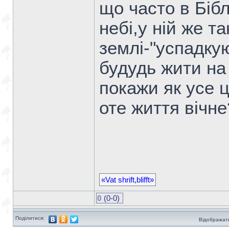
що часто в Бібл
небі,у ній же т
землі-"успадку
будудь жити на
покажи як усе 
оте життя вічне
«Vat shrift,blifft»
0
(0-0)
Поділитися:
Відображати