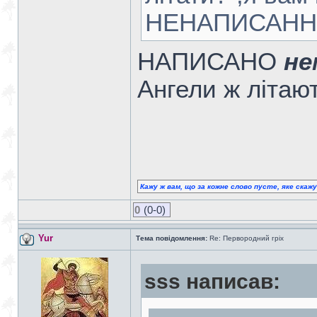
НЕНАПИСАНН
НАПИСАНО
не
Ангели ж літают
Кажу ж вам, що за кожне слово пусте, яке скаж
0
(0-0)
Yur
Тема повідомлення:
Re: Первородний гріх
sss написав: