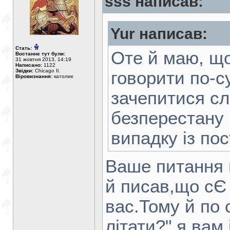
sss написав:
Yur написав:
Стать:
Оте й маю, щ
Востаннє тут були:
31 жовтня 2013, 14:19
Написано:
1122
Звідки:
Chicago Il.
говорити по-с
Віровизнання:
католик
зачепитися сл
безперестану 
випaдку із по
Ваше питання 
й писав,що сЄ
вас.Тому й по 
літати?",я вам 