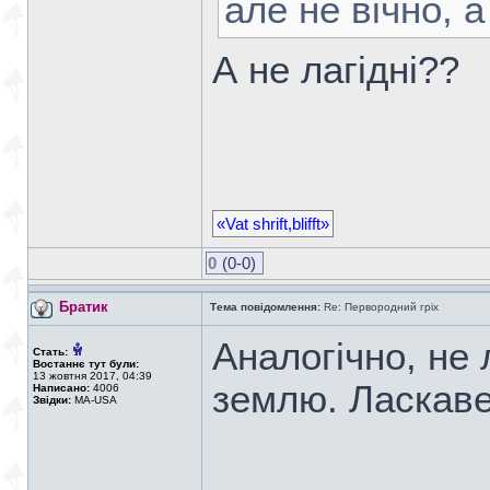
але не вічно, 
А не лагідні??
«Vat shrift,blifft»
0
(0-0)
Братик
Тема повідомлення:
Re: Первородний гріх
Аналогічно, не 
Стать:
Востаннє тут були:
13 жовтня 2017, 04:39
землю. Ласкаве
Написано:
4006
Звідки:
MA-USA