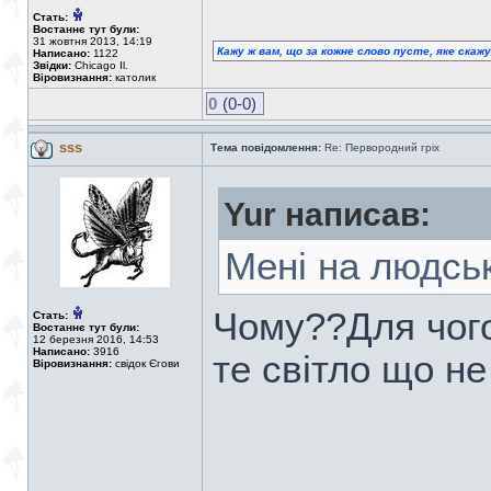
Стать:
Востаннє тут були:
31 жовтня 2013, 14:19
Кажу ж вам, що за кожне слово пусте, яке скаж
Написано:
1122
Звідки:
Chicago Il.
Віровизнання:
католик
0
(0-0)
sss
Тема повідомлення:
Re: Первородний гріх
Yur написав:
Мені на людсь
Чому??Для чого
Стать:
Востаннє тут були:
12 березня 2016, 14:53
Написано:
3916
те світло що не
Віровизнання:
свідок Єгови