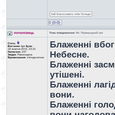
Хай благословить тебе Господь!
0
(0-0)
початківець
Тема повідомлення:
Re: Первородний гріх
Блаженні вбог
Стать:
Востаннє тут були:
18 жовтня 2015, 23:22
Небесне.
Написано:
237
Звідки:
Рівненщина
Віровизнання:
п'ятидесятник
Блаженні засм
утішені.
Блаженні лагі
вони.
Блаженні голод
вони нагодова