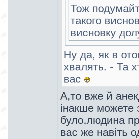
Тож подумайт
такого виснов
висновку дол
Ну да, як в от
хвалять. - Та х
вас
А,то вже й анек
інакше можете 
було,людина пр
вас же навіть о