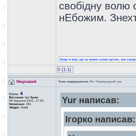
свобідну волю 
нЕбожим. Знехт
Кажу ж вам, що за кожне слово пусте, яке скаж
0
(1-1)
Нецікавий
Тема повідомлення:
Re: Первородний гріх
Стать:
Yur написав:
Востаннє тут були:
09 березня 2011, 17:05
Написано:
281
Звідки:
Львів
Ігорко написав: