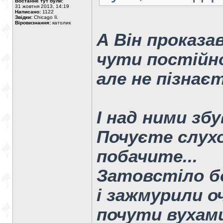
Востаннє тут були:
31 жовтня 2013, 14:19
Написано:
1122
Звідки:
Chicago Il.
Віровизнання:
католик
А Він проказа
чути постійно
але не пізнаєт
І над ними зб
Почуєте слухо
побачите...
Затовстіло б
і зажмурили о
почути вухами