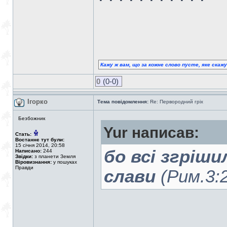
Кажу ж вам, що за кожне слово пусте, яке скаж
0
(0-0)
Ігорко
Тема повідомлення:
Re: Первородний гріх
Безбожник
Yur написав:
Стать:
Востаннє тут були:
15 січня 2014, 20:58
бо всі згріши
Написано:
244
Звідки:
з планети Земля
Віровизнання:
у пошуках
Правди
слави
(Рим.3: