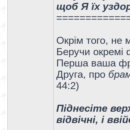
щоб Я їх уздо
============
Окрім того, не
Беручи окремі 
Перша ваша ф
Друга, про
бра
44:2)
Піднесіте верх
відвічні, і вві