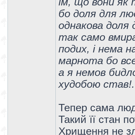
їм, що вони як т
бо доля для люд
однакова доля 
так само вмираю
подих, і нема
марнота бо все!
а я немов бидл
худобою став!.
Тепер сама люд
Такий її стан 
Хрищення не зл