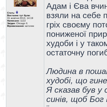
Адам і Єва вчи
взяли на себе 
Стать:
Востаннє тут були:
31 жовтня 2013, 14:19
Написано:
1122
гріх своєму пот
Звідки:
Chicago Il.
Віровизнання:
католик
пониженої прир
худоби і у тако
остаточну поги
Людина в пошан
худобі, що гине
Я сказав був у
синів, щоб Бог