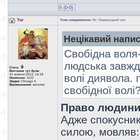
0
(0-0)
Yur
Тема повідомлення:
Re: Первородний гріх
Нецікавий напис
Свобідна воля-
людська завжди
Стать:
Востаннє тут були:
волі диявола.
31 жовтня 2013, 14:19
Написано:
1122
Звідки:
Chicago Il.
Віровизнання:
католик
свобідної волі
Право людини
Адже спокусник
силою, мовляв