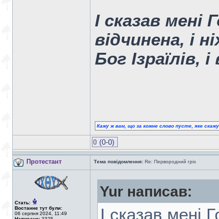
І сказав мені 
відчинена, і н
Бог Ізраїлів, 
Кажу ж вам, що за кожне слово пусте, яке скаж
0
(0-0)
Протестант
Тема повідомлення:
Re: Первородний гріх
Yur написав:
Стать:
Востаннє тут були:
І сказав мені 
06 серпня 2024, 11:49
Написано:
3325