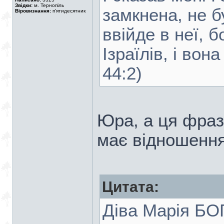
Звідки:
м. Тернопіль
замкнена, не бу
Віровизнання:
п'ятидесятник
ввійде в неї, б
Ізраїлів, і вон
44:2)
Юра, а ця фраз
має відношення
Цитата:
Діва Марія Б