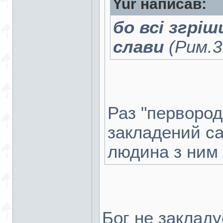
Yur написав:
бо всі згріш
слави
(Рим.3
Раз "первородн
закладений с
людина з ним
Бог не закладу