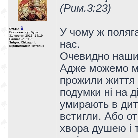
(Рим.3:23)
У чому ж поляга
Стать:
Востаннє тут були:
31 жовтня 2013, 14:19
Написано:
1122
нас.
Звідки:
Chicago Il.
Віровизнання:
католик
Очевидно нашим
Адже можемо ми
прожили життя і
подумки ні на д
умирають в дит
встигли. Або о
хвора душею і 