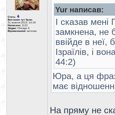
Yur написав:
Стать:
І сказав мені
Востаннє тут були:
31 жовтня 2013, 14:19
Написано:
1122
Звідки:
Chicago Il.
замкнена, не б
Віровизнання:
католик
ввійде в неї, 
Ізраїлів, і во
44:2)
Юра, а ця фра
має відношенн
На пряму не ск