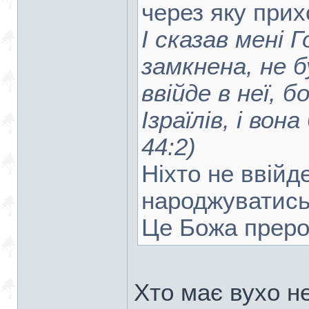
через яку прих
І сказав мені 
замкнена, не б
ввійде в неї, б
Ізраїлів, і вон
44:2)
Ніхто не ввійд
народжуватись
Це Божа преро
Хто має вухо н