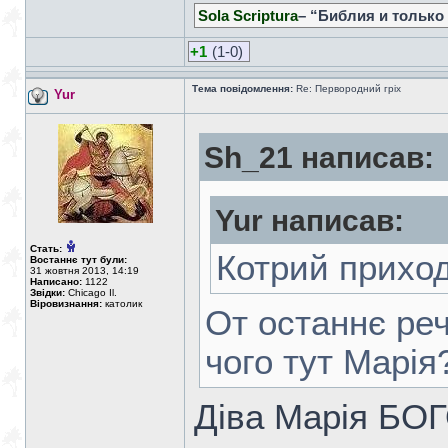
Sola Scriptura
– “Библия и только
+1
(1-0)
Тема повідомлення:
Re: Первородний гріх
Yur
Sh_21 написав:
Yur написав:
Стать:
Котрий приход
Востаннє тут були:
31 жовтня 2013, 14:19
Написано:
1122
Звідки:
Chicago Il.
Віровизнання:
католик
От останнє реч
чого тут Марія
Діва Марія БО