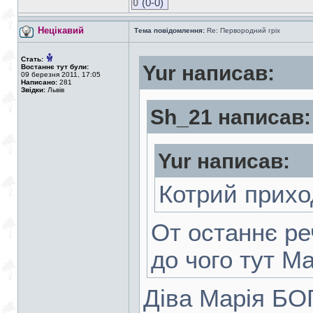
0
(0-0)
Нецікавий
Тема повідомлення:
Re: Первородний гріх
Стать:
Yur написав:
Востаннє тут були:
09 березня 2011, 17:05
Написано:
281
Звідки:
Львів
Sh_21 написав:
Yur написав:
Котрий прихо
От останнє ре
до чого тут М
Діва Марія БО