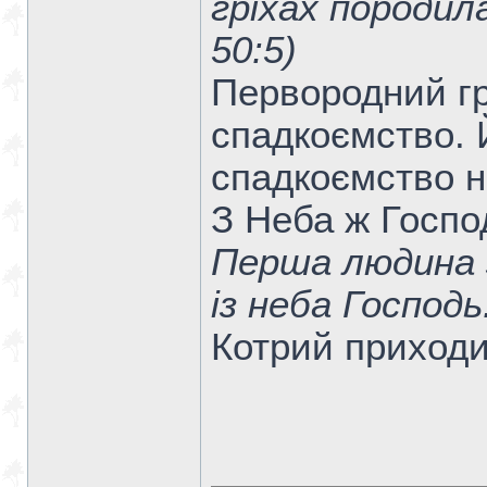
гріхах породи
50:5)
Первородний гр
спадкоємство. Й
спадкоємство н
З Неба ж Госпо
Перша людина з
із неба Господь.
Котрий приходи