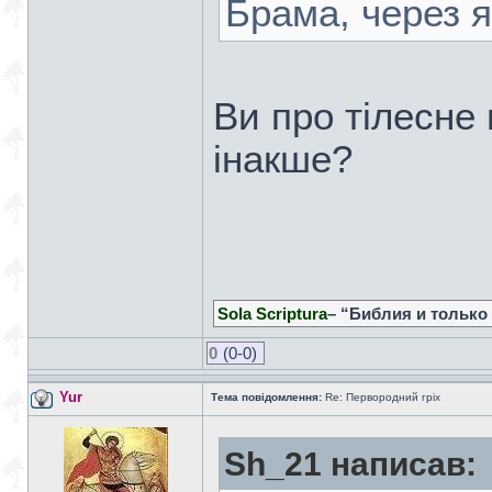
Брама, через я
Ви про тілесне 
інакше?
Sola Scriptura
– “Библия и только
0
(0-0)
Yur
Тема повідомлення:
Re: Первородний гріх
Sh_21 написав: