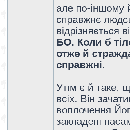
але по-іншому 
справжнє людсь
відрізняється ві
БО. Коли б тіл
отже й стражд
справжні.
Утім є й таке, 
всіх. Він зачат
воплочення Його
закладені насам