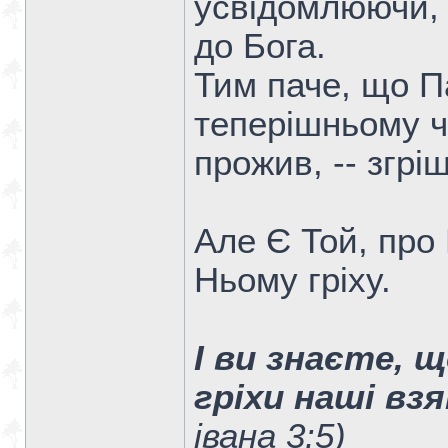
усвідомлюючи, 
до Бога.
Тим паче, що П
теперішньому ча
прожив, -- згрі
Але Є Той, про
Ньому гріху.
І ви знаєте, щ
гріхи наші взя
івана 3:5)