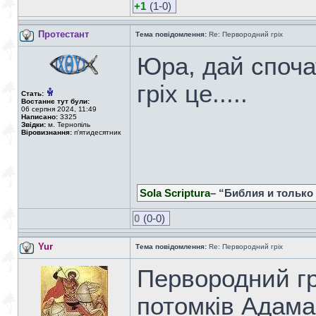
+1
(1-0)
Протестант
Тема повідомлення:
Re: Первородний гріх
Юра, дай споча
гріх це.....
Стать:
Востаннє тут були:
06 серпня 2024, 11:49
Написано:
3325
Звідки:
м. Тернопіль
Віровизнання:
п'ятидесятник
Sola Scriptura
– “Библия и только
0
(0-0)
Yur
Тема повідомлення:
Re: Первородний гріх
Первородний грх
потомків Адама 