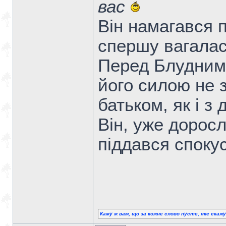
вас
Він намагався 
спершу вагалас
Перед Блудним 
його силою не 
батьком, як і з
Він, уже доросл
піддався спокус
Кажу ж вам, що за кожне слово пусте, яке скаж