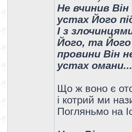
Не вчинив Він 
устах Його пі
І з злочинцям
Його, та Його
провини Він не
устах омани..
Що ж воно є ото
і котрий ми на
Погляньмо на І