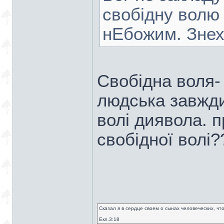
свобідну волю 
нЕбожим. Знехт
Свобідна воля-
людська завжди
волі диявола. 
свобідної волі?
Сказал я в сердце своем о сынах человеческих, чт
Екл.3:18