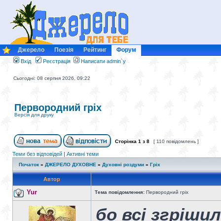
Джерело
Поезія
Рейтинг
Форум
Вхід
Реєстрація
Написати admin`у
Сьогодні: 08 серпня 2026, 09:22
Первородний гріх
Версія для друку
Сторінка
1
з
8
[ 110 повідомлень ]
Теми без відповідей
|
Активні теми
Початок
»
ДЖЕРЕЛО ДУХОВНЕ
»
Духовні роздуми
»
Гріх
Автор
Yur
Тема повідомлення:
Первородний гріх
бо всі згрішил