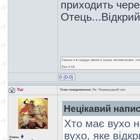
приходить через
Отець...Відкрий
Сказал я в сердце своем о сынах человеческих, чт
Екл.3:18
0
(0-0)
Yur
Тема повідомлення:
Re: Первородний гріх
Нецікавий напис
Хто має вухо н
вухо, яке відк
Стать: