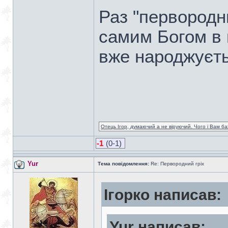
Раз "первородни
самим Богом в 
вже народжуєть
Отець Ігор, думаючий а не віруючий. Чого і Вам ба
-1
(0-1)
Yur
Тема повідомлення:
Re: Первородний гріх
Ігорко написав:
Yur написав: