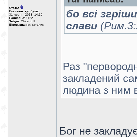
Стать:
бо всі згріши
Востаннє тут були:
31 жовтня 2013, 14:19
Написано:
1122
Звідки:
Chicago Il.
слави
(Рим.3:
Віровизнання:
католик
Раз "первородни
закладений са
людина з ним 
Бог не закладує