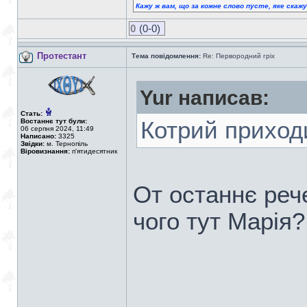
Кажу ж вам, що за кожне слово пусте, яке скаж
0
(0-0)
Протестант
Тема повідомлення:
Re: Первородний гріх
Yur написав:
Стать:
Востаннє тут були:
Котрий приход
06 серпня 2024, 11:49
Написано:
3325
Звідки:
м. Тернопіль
Віровизнання:
п'ятидесятник
От останнє реч
чого тут Марія?