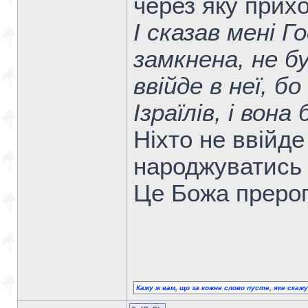
через яку прих
І сказав мені Г
замкнена, не бу
ввійде в неї, б
Ізраїлів, і вона
Ніхто не ввійде
народжуватись 
Це Божа прерог
Кажу ж вам, що за кожне слово пусте, яке скаж