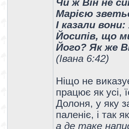
Чи ж Він не с
Марією зветьс
І казали вони: 
Йосипів, що м
Його? Як же В
(Івана 6:42)
Ніщо не виказує
працює як усі, ї
Долоня, у яку з
паленіє, і так я
а де таке напи