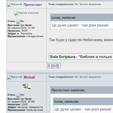
Протестант
Тема повідомлення:
Re: Зустріч форумчан
Ιωνας написав:
Стать:
Це дуже цікаво - такі різні разом!
Востаннє тут були:
06 серпня 2024, 11:49
Написано:
3325
Звідки:
м. Тернопіль
Віровизнання:
п'ятидесятник
Так буде у Царстві Небесному, можна
Sola Scriptura
– “Библия и только
0
(0-0)
Michail
Тема повідомлення:
Re: Зустріч форумчан
Протестант написав:
Стать:
Востаннє тут були:
Ιωνας написав:
01 грудня 2024, 22:59
Написано:
1346
Звідки:
Ужгород, Закарпаття
Це дуже цікаво - такі різні разом!
Віровизнання:
греко-католик