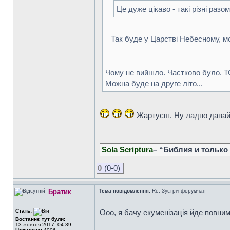
Це дуже цікаво - такі різні разом
Так буде у Царстві Небесному, мо
Чому не вийшло. Частково було. Т
Можна буде на друге літо...
Жартуєш. Ну ладно давай д
Sola Scriptura
– “Библия и только
0
(0-0)
Братик
Тема повідомлення:
Re: Зустріч форумчан
Стать:
Ооо, я бачу екуменізація йде повни
Востаннє тут були:
13 жовтня 2017, 04:39