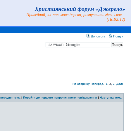
Християнський форум «Джерело»
Праведний, як пальмове дерево, розпустить гіллє своє...
(Пс.92:12)
Допомога
Пошук
На сторінку
Поперед.
1
,
2
,
3
Далі
передня тема
|
Перейти до першого непрочитаного повідомлення
|
Наступна тема