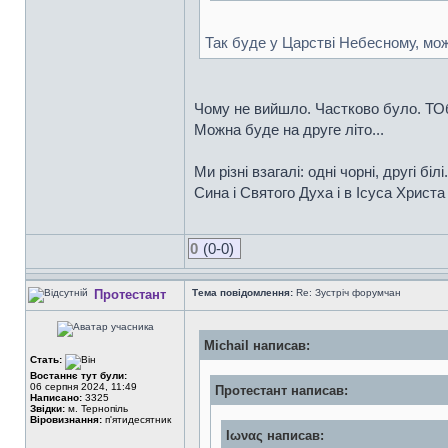
Так буде у Царстві Небесному, мож
Чому не вийшло. Частково було. ТОб
Можна буде на друге літо...
Ми різні взагалі: одні чорні, другі бі
Сина і Святого Духа і в Ісуса Христа
0
(0-0)
Протестант
Тема повідомлення:
Re: Зустріч форумчан
Michail написав:
Стать:
Востаннє тут були:
06 серпня 2024, 11:49
Протестант написав:
Написано:
3325
Звідки:
м. Тернопіль
Віровизнання:
п'ятидесятник
Ιωνας написав: