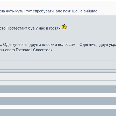
на чуть-чуть і тут спробувати, але поки що не вийшло.
то Протестант був у нас в гостях
лі... Одні кучеряві, другі з плоским волоссям... Одні німці, другі у
 як свого Господа і Спасителя.