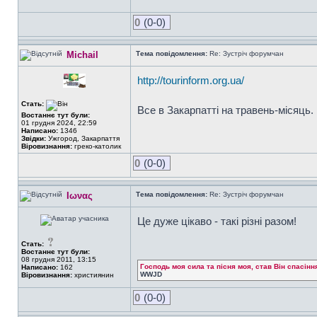
0
(0-0)
Michail
Тема повідомлення:
Re: Зустріч форумчан
http://tourinform.org.ua/
Стать:
Все в Закарпатті на травень-місяць.
Востаннє тут були:
01 грудня 2024, 22:59
Написано:
1346
Звідки:
Ужгород, Закарпаття
Віровизнання:
греко-католик
0
(0-0)
Ιωνας
Тема повідомлення:
Re: Зустріч форумчан
Це дуже цікаво - такі різні разом!
Стать:
Востаннє тут були:
08 грудня 2011, 13:15
Господь моя сила та пісня моя, став Він спасінн
Написано:
162
WWJD
Віровизнання:
християнин
0
(0-0)