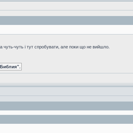
 чуть-чуть і тут спробувати, але поки що не вийшло.
 Библия”.