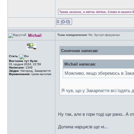
Трава засихає, а квітка зів'яне, Слово ж нашого 
0
(0-0)
Michail
Тема повідомлення:
Re: Зустріч форумчан
Сонячник написав:
Стать:
Востаннє тут були:
Michail написав:
01 грудня 2024, 22:59
Написано:
1346
Звідки:
Ужгород, Закарпаття
Можливо, якщо зберемось в Закарп
Віровизнання:
греко-католик
Я чув, що у Закарпаття всі їздять д
Ну так, але в гори тоді ще рано.. А о
Долина нарцисів ще ні...