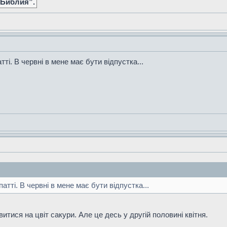
 Библия”.
і. В червні в мене має бути відпустка...
тті. В червні в мене має бути відпустка...
витися на цвіт сакури. Але це десь у другій половині квітня.