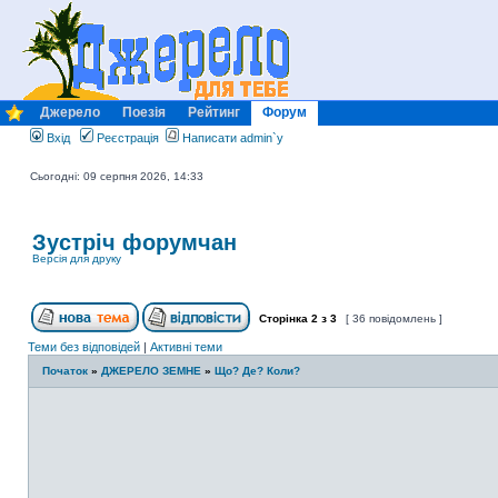
Джерело
Поезія
Рейтинг
Форум
Вхід
Реєстрація
Написати admin`у
Сьогодні: 09 серпня 2026, 14:33
Зустріч форумчан
Версія для друку
Сторінка
2
з
3
[ 36 повідомлень ]
Теми без відповідей
|
Активні теми
Початок
»
ДЖЕРЕЛО ЗЕМНЕ
»
Що? Де? Коли?