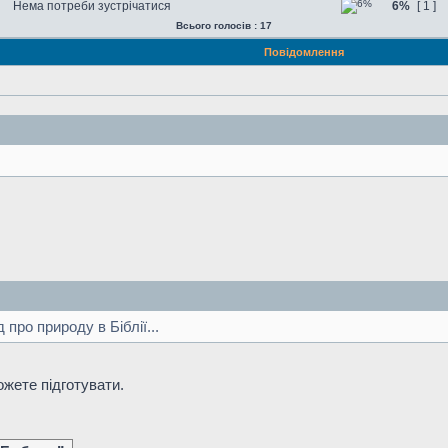
Нема потреби зустрічатися
6%
[ 1 ]
Всього голосів : 17
Повідомлення
д про природу в Біблії...
ожете підготувати.