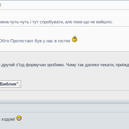
!
жна чуть-чуть і тут спробувати, але поки що не вийшло.
Обто Протестант був у нас в гостях
ругий з’їзд формучан зробимо. Чому так далеко чекати, приїжд
 Библия”.
м ходом!