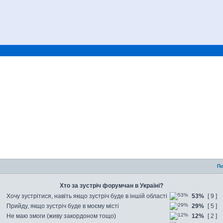
По
Хто за зустріч форумчан в Україні?
Хочу зустрітися, навіть якщо зустріч буде в іншій області
53%
[ 9 ]
Прийду, якщо зустріч буде в моєму місті
29%
[ 5 ]
Не маю змоги (живу закордоном тощо)
12%
[ 2 ]