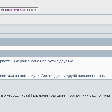
Бога повіки стоятиме!
(Іс.40:8 )
атті. В червні в мене має бути відпустка...
ивитися на цвіт сакури. Але це десь у другій половині квітня.
т в Ужгород якраз! І магнолія тоді цвіте... Ботанічний сад починає