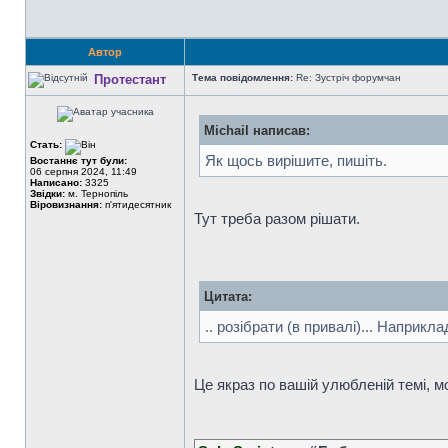
Автор
Протестант
Тема повідомлення:
Re: Зустріч форумчан
Michail написав:
Стать:
Як щось вирішите, пишіть.
Востаннє тут були:
06 серпня 2024, 11:49
Написано:
3325
Звідки:
м. Тернопіль
Віровизнання:
п'ятидесятник
Тут треба разом рішати.
Цитата:
.. розібрати (в привалі)... Наприкла
Це якраз по вашій улюбленій темі, м