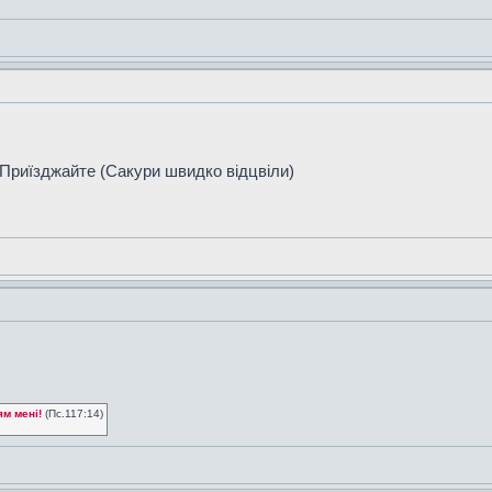
 Приїзджайте (Сакури швидко відцвіли)
ям мені!
(Пс.117:14)