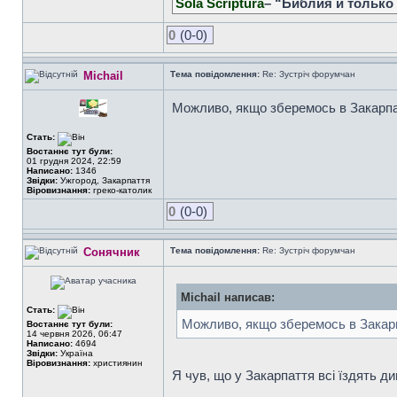
Sola Scriptura
– “Библия и только
0
(0-0)
Michail
Тема повідомлення:
Re: Зустріч форумчан
Можливо, якщо зберемось в Закарпатт
Стать:
Востаннє тут були:
01 грудня 2024, 22:59
Написано:
1346
Звідки:
Ужгород, Закарпаття
Віровизнання:
греко-католик
0
(0-0)
Сонячник
Тема повідомлення:
Re: Зустріч форумчан
Michail написав:
Стать:
Можливо, якщо зберемось в Закарпа
Востаннє тут були:
14 червня 2026, 06:47
Написано:
4694
Звідки:
Україна
Віровизнання:
християнин
Я чув, що у Закарпаття всі їздять ди