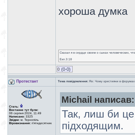
хороша думка
Сказал я в сердце своем о сынах человеческих, чт
Екл.3:18
0
(0-0)
Протестант
Тема повідомлення:
Re: Чому християни в форумах с
Michail написав:
Стать:
Востаннє тут були:
Так, лиш би це
06 серпня 2024, 11:49
Написано:
3325
Звідки:
м. Тернопіль
підходящим.
Віровизнання:
п'ятидесятник