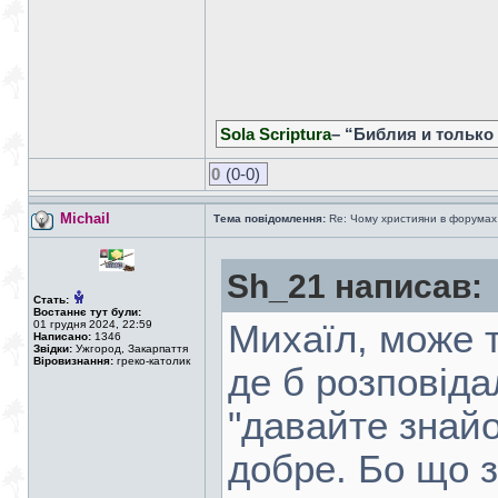
Sola Scriptura
– “Библия и только
0
(0-0)
Michail
Тема повідомлення:
Re: Чому християни в форумах с
Sh_21 написав:
Стать:
Востаннє тут були:
01 грудня 2024, 22:59
Михаїл, може т
Написано:
1346
Звідки:
Ужгород, Закарпаття
Віровизнання:
греко-католик
де б розповіда
"давайте знайо
добре. Бо що з 