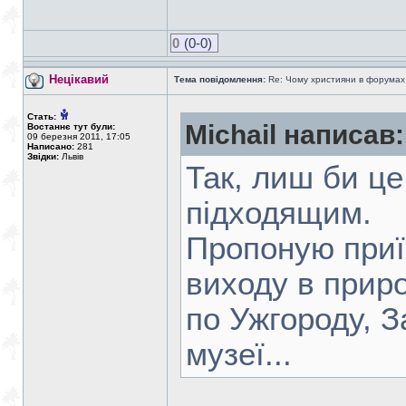
0
(0-0)
Нецікавий
Тема повідомлення:
Re: Чому християни в форумах с
Стать:
Michail написав:
Востаннє тут були:
09 березня 2011, 17:05
Написано:
281
Звідки:
Львів
Так, лиш би це
підходящим.
Пропоную приї
виходу в приро
по Ужгороду, 
музеї...