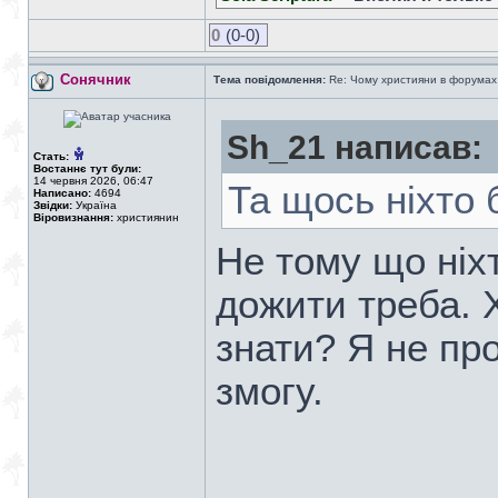
0
(0-0)
Сонячник
Тема повідомлення:
Re: Чому християни в форумах с
Sh_21 написав:
Стать:
Востаннє тут були:
14 червня 2026, 06:47
Та щось ніхто б
Написано:
4694
Звідки:
Україна
Віровизнання:
християнин
Не тому що ніхт
дожити треба. 
знати? Я не про
змогу.