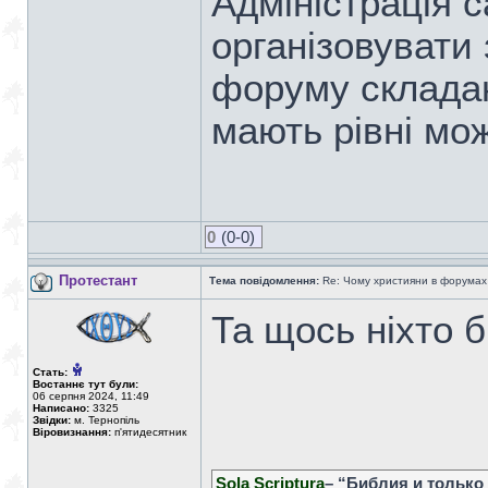
Адміністрація с
організовувати 
форуму складаю
мають рівні мож
0
(0-0)
Протестант
Тема повідомлення:
Re: Чому християни в форумах с
Та щось ніхто б
Стать:
Востаннє тут були:
06 серпня 2024, 11:49
Написано:
3325
Звідки:
м. Тернопіль
Віровизнання:
п'ятидесятник
Sola Scriptura
– “Библия и только