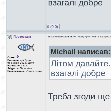
взагалі добре
0
(0-0)
Протестант
Тема повідомлення:
Re: Чому християни в форумах с
Michail написав:
Стать:
Востаннє тут були:
Літом давайте.
06 серпня 2024, 11:49
Написано:
3325
Звідки:
м. Тернопіль
взагалі добре
Віровизнання:
п'ятидесятник
Треба згоди ще 