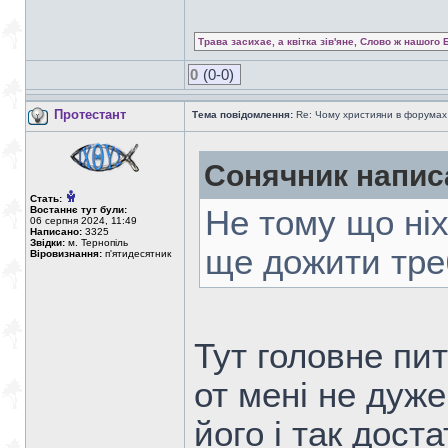
Трава засихає, а квітка зів'яне, Слово ж нашого 
0
(0-0)
Протестант
Тема повідомлення:
Re: Чому християни в форумах с
Сонячник напис
Стать:
Востаннє тут були:
Не тому що ніх
06 серпня 2024, 11:49
Написано:
3325
Звідки:
м. Тернопіль
ще дожити тре
Віровизнання:
п'ятидесятник
Тут головне пит
от мені не дуже
його і так дост