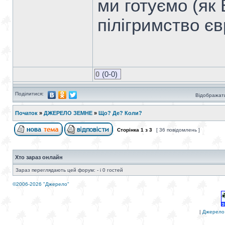
ми готуємо (як
пілігримство єв
0
(0-0)
Поділитися:
Відображати
Початок
»
ДЖЕРЕЛО ЗЕМНЕ
»
Що? Де? Коли?
Сторінка
1
з
3
[ 36 повідомлень ]
Хто зараз онлайн
Зараз переглядають цей форум: - і 0 гостей
©2006-2026 "Джерело"
|
Джерело