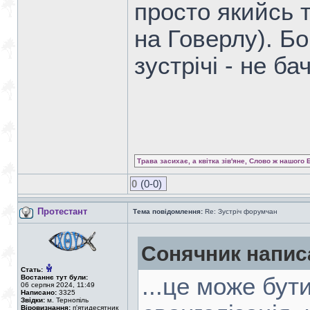
просто якийсь 
на Говерлу). Бо
зустрічі - не ба
Трава засихає, а квітка зів'яне, Слово ж нашого 
0
(0-0)
Протестант
Тема повідомлення:
Re: Зустріч форумчан
Сонячник напис
Стать:
Востаннє тут були:
...це може бути
06 серпня 2024, 11:49
Написано:
3325
Звідки:
м. Тернопіль
Віровизнання:
п'ятидесятник