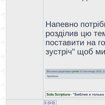
Напевно потріб
розділив цю те
поставити на го
зустріч" щоб ми
Востаннє редаговано
jerelo
13 листопада 2010, 17:
Зроблено
Sola Scriptura
– “Библия и только
0
(0-0)