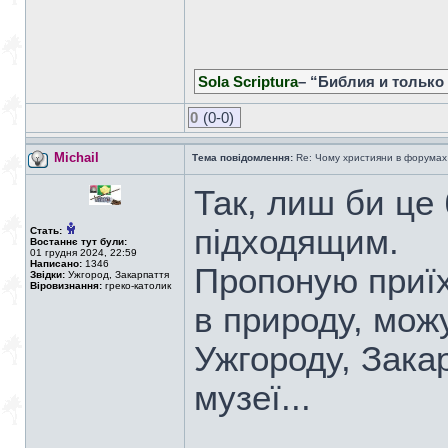
Sola Scriptura
– “Библия и только
0
(0-0)
Michail
Тема повідомлення:
Re: Чому християни в форумах с
Так, лиш би це
підходящим.
Стать:
Востаннє тут були:
01 грудня 2024, 22:59
Написано:
1346
Пропоную приїх
Звідки:
Ужгород, Закарпаття
Віровизнання:
греко-католик
в природу, мож
Ужгороду, Зака
музеї...