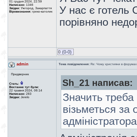
01 грудня 2024, 22:59
Написано:
1346
У нас є готель С
Звідки:
Ужгород, Закарпаття
Віровизнання:
греко-католик
порівняно недор
0
(0-0)
admin
Тема повідомлення:
Re: Чому християни в форумах с
Придверник
Sh_21 написав:
Стать:
Востаннє тут були:
22 травня 2024, 06:14
Значить треба 
Написано:
283
Звідки:
Jerelo
візьметься за 
адміністратор