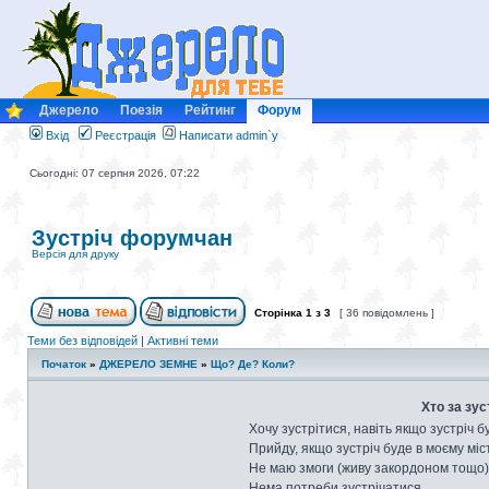
Джерело
Поезія
Рейтинг
Форум
Вхід
Реєстрація
Написати admin`у
Сьогодні: 07 серпня 2026, 07:22
Зустріч форумчан
Версія для друку
Сторінка
1
з
3
[ 36 повідомлень ]
Теми без відповідей
|
Активні теми
Початок
»
ДЖЕРЕЛО ЗЕМНЕ
»
Що? Де? Коли?
Хто за зус
Хочу зустрітися, навіть якщо зустріч б
Прийду, якщо зустріч буде в моєму міст
Не маю змоги (живу закордоном тощо)
Нема потреби зустрічатися