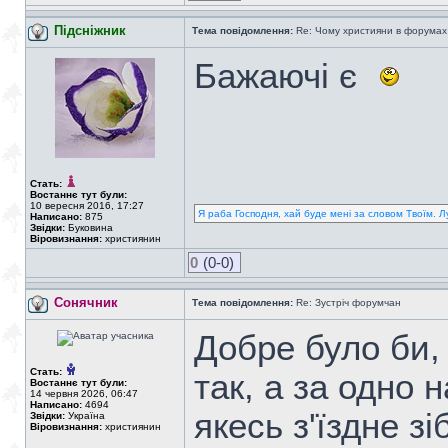
Підсніжник
Тема повідомлення:
Re: Чому християни в форумах с
Бажаючі є
Стать:
Востаннє тут були:
10 вересня 2016, 17:27
Я раба Господня, хай буде мені за словом Твоїм. Л
Написано:
875
Звідки:
Буковина
Віровизнання:
християнин
0
(0-0)
Сонячник
Тема повідомлення:
Re: Зустріч форумчан
Добре було би,
Стать:
так, а за одно 
Востаннє тут були:
14 червня 2026, 06:47
Написано:
4694
якесь з'їздне з
Звідки:
Україна
Віровизнання:
християнин