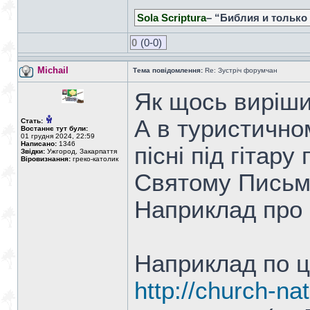
Sola Scriptura
– “Библия и только
0
(0-0)
Michail
Тема повідомлення:
Re: Зустріч форумчан
Як щось виріши
А в туристично
Стать:
Востаннє тут були:
01 грудня 2024, 22:59
Написано:
1346
пісні під гітару
Звідки:
Ужгород, Закарпаття
Віровизнання:
греко-католик
Святому Письму 
Наприклад про п
Наприклад по ц
http://church-na