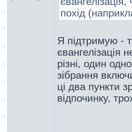
євангелізація,
похід (наприкл
Я підтримую - 
євангелізація н
різні, один одно
зібрання включ
ці два пункти 
відпочинку, тр