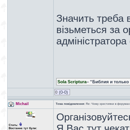
Значить треба в
візьметься за 
адміністратора
Sola Scriptura
– “Библия и только
0
(0-0)
Michail
Тема повідомлення:
Re: Чому християни в форумах с
Організовуйтес
Я Вас тут чекат
Стать:
Востаннє тут були: