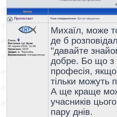
В
Автор
Протестант
Тема повідомлення:
Зустріч форумчан
Михаїл, може т
де б розповіда
Стать:
Востаннє тут були:
06 серпня 2024, 11:49
"давайте знайом
Написано:
3325
Звідки:
м. Тернопіль
Віровизнання:
п'ятидесятник
добре. Бо що з т
професія, якщо
тільки можуть п
А ще краще мож
учасників цього
пару днів.